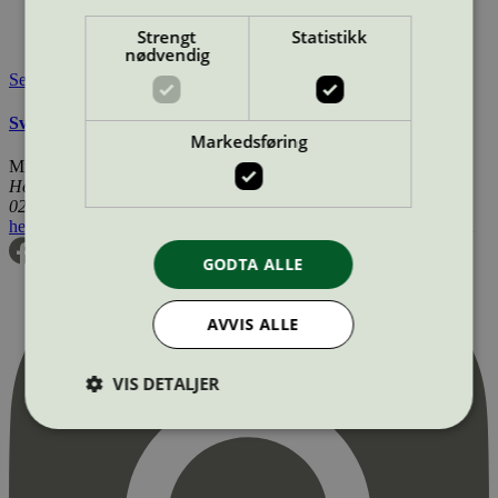
Lisensinnehaver nettside:
https://www.kmp.com
Tilgjengelig i:
Island, Norge, Sverige, Finland, Danmark,
Strengt
Statistikk
Utenfor Norden
nødvendig
Se også
Svanemerkets krav til renoverte OEM tonerkassetter
Markedsføring
Miljømerking Norge
Henrik Ibsens gate 20
0255 Oslo
hei@svanemerket.no
Tlf:
24 14 46 00
Org. nr: 971 279 362 MVA
GODTA ALLE
AVVIS ALLE
VIS DETALJER
Strengt nødvendig
Statistikk