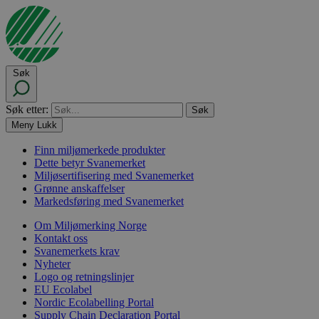
Søk
Søk etter:
Meny
Lukk
Finn miljømerkede produkter
Dette betyr Svanemerket
Miljøsertifisering med Svanemerket
Grønne anskaffelser
Markedsføring med Svanemerket
Om Miljømerking Norge
Kontakt oss
Svanemerkets krav
Nyheter
Logo og retningslinjer
EU Ecolabel
Nordic Ecolabelling Portal
Supply Chain Declaration Portal