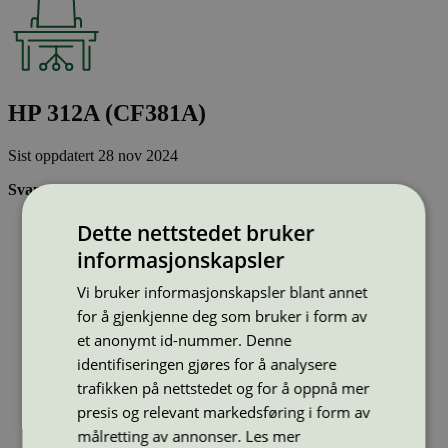
HP 312A (CF381A)
Sist oppdatert
28 nov 2024
Svanemerkede tonerkassetter:
Brukes flere ganger, noe som reduserer forbruket av både
Dette nettstedet bruker
ressurser og energi og som skaper mindre avfall
informasjonskapsler
Har god kvalitet
Inneholder bare stoffer som er godkjent av Svanemerkets
Vi bruker informasjonskapsler blant annet
strenge kjemikaliekontroll
for å gjenkjenne deg som bruker i form av
et anonymt id-nummer. Denne
Type:
Tonerkassetter til HP
identifiseringen gjøres for å analysere
Lisensnummer:
3008 0053
trafikken på nettstedet og for å oppnå mer
Miljømerke:
Svanemerket
presis og relevant markedsføring i form av
Merkevare:
KMP
Lisensinnehaver:
KMP AG
målretting av annonser.
Les mer