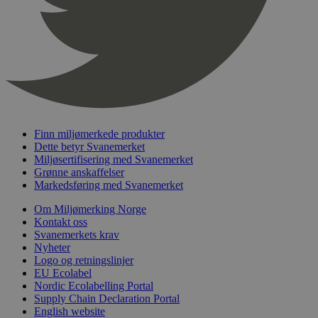
nelapi-product-archive-filters
svanemerket.no
4 dager 4
timer
nelapi-last-visited-category
svanemerket.no
4 dager 4
timer
wordpress_test_cookie
Sesjon
Automattic
Inc.
svanemerket.no
Finn miljømerkede produkter
_hjIncludedInPageviewSample
2 minutter
Hotjar Ltd
Dette betyr Svanemerket
svanemerket.no
Miljøsertifisering med Svanemerket
Grønne anskaffelser
Markedsføring med Svanemerket
Om Miljømerking Norge
Kontakt oss
Svanemerkets krav
Nyheter
Logo og retningslinjer
EU Ecolabel
Nordic Ecolabelling Portal
Provider
/
Navn
Utløpsdato
Beskrivelse
Supply Chain Declaration Portal
Domene
English website