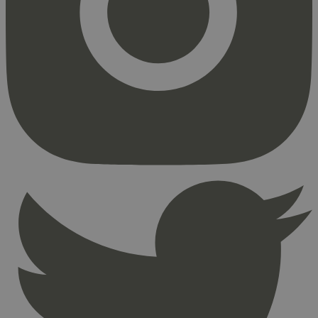
Markedsføring
Strengt nødvendige informasjonskapsler tillater
kjernefunksjoner på nettstedet, som
brukerinnlogging og kontoadministrasjon.
Nettstedet kan ikke brukes riktig uten strengt
nødvendige informasjonskapsler.
Provider
/
Navn
Utløpsdato
Domene
_hjAbsoluteSessionInProgress
29
Hotjar Ltd
minutter
.svanemerket.no
54
sekunder
_hjFirstSeen
29
Hotjar Ltd
minutter
.svanemerket.no
54
sekunder
pageviewCount
.svanemerket.no
Sesjon