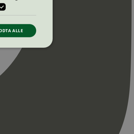
ODTA ALLE
ontoadministrasjon.
re begynnelsen på
er. Den inneholder
re begynnelsen på
er. Den inneholder