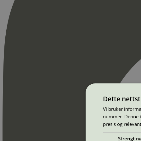
Dette netts
Vi bruker informa
nummer. Denne ide
presis og relevan
Strengt n