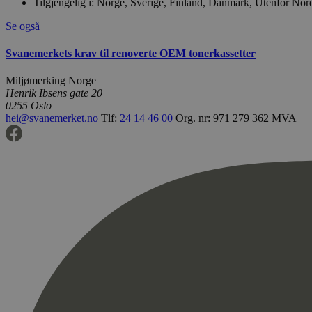
Tilgjengelig i:
Norge, Sverige, Finland, Danmark, Utenfor Nor
Se også
Svanemerkets krav til renoverte OEM tonerkassetter
Miljømerking Norge
Henrik Ibsens gate 20
0255 Oslo
hei@svanemerket.no
Tlf:
24 14 46 00
Org. nr: 971 279 362 MVA