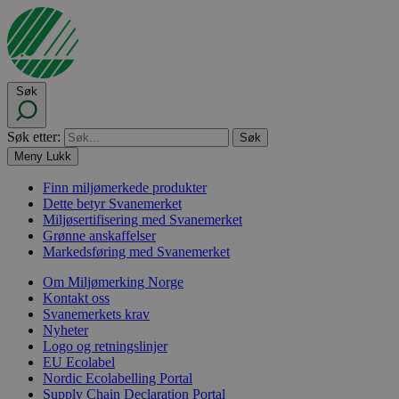
Søk
Søk etter:
Meny
Lukk
Finn miljømerkede produkter
Dette betyr Svanemerket
Miljøsertifisering med Svanemerket
Grønne anskaffelser
Markedsføring med Svanemerket
Om Miljømerking Norge
Kontakt oss
Svanemerkets krav
Nyheter
Logo og retningslinjer
EU Ecolabel
Nordic Ecolabelling Portal
Supply Chain Declaration Portal