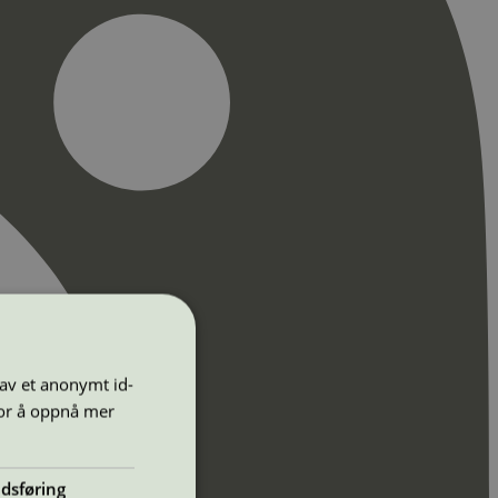
 av et anonymt id-
for å oppnå mer
dsføring