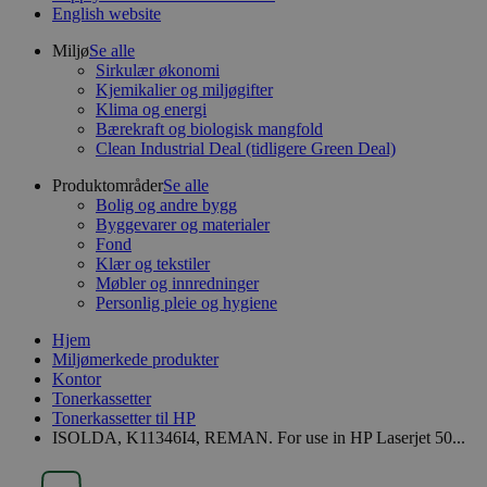
English website
Miljø
Se alle
Sirkulær økonomi
Kjemikalier og miljøgifter
Klima og energi
Bærekraft og biologisk mangfold
Clean Industrial Deal (tidligere Green Deal)
Produktområder
Se alle
Bolig og andre bygg
Byggevarer og materialer
Fond
Klær og tekstiler
Møbler og innredninger
Personlig pleie og hygiene
Hjem
Miljømerkede produkter
Kontor
Tonerkassetter
Tonerkassetter til HP
ISOLDA, K11346I4, REMAN. For use in HP Laserjet 50...