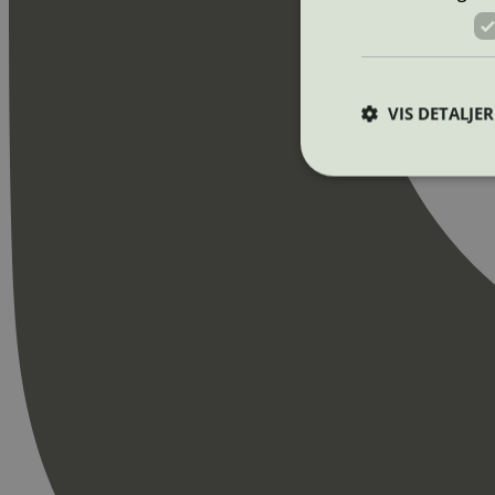
VIS DETALJER
Strengt nødvendige i
Nettstedet kan ikke b
Navn
_hjAbsoluteSession
_hjFirstSeen