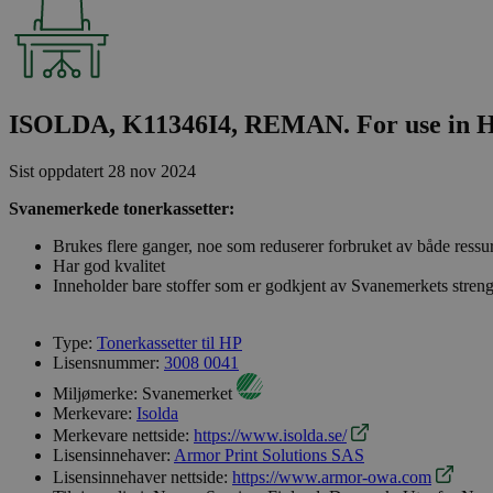
ISOLDA, K11346I4, REMAN. For use in H
Sist oppdatert
28 nov 2024
Svanemerkede tonerkassetter:
Brukes flere ganger, noe som reduserer forbruket av både ressu
Har god kvalitet
Inneholder bare stoffer som er godkjent av Svanemerkets streng
Type:
Tonerkassetter til HP
Lisensnummer:
3008 0041
Miljømerke:
Svanemerket
Merkevare:
Isolda
Merkevare nettside:
https://www.isolda.se/
Lisensinnehaver:
Armor Print Solutions SAS
Lisensinnehaver nettside:
https://www.armor-owa.com