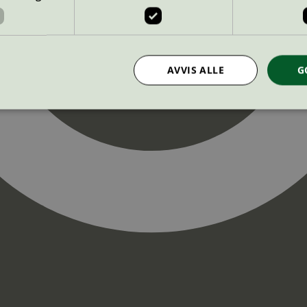
AVVIS ALLE
G
Strengt nødvendig
Statistikk
Markedsføring
nformasjonskapsler tillater kjernefunksjoner på nettstedet, som brukerinnlogging og k
rukes riktig uten strengt nødvendige informasjonskapsler.
Provider
/
Utløpsdato
Beskrivelse
Domene
InProgress
29
Cookien er satt slik at Hotjar kan spo
Hotjar Ltd
minutter
brukerens reise for et totalt antall økt
.svanemerket.no
54
ingen identifiserbar informasjon.
sekunder
29
Cookien er satt slik at Hotjar kan spo
Hotjar Ltd
minutter
brukerens reise for et totalt antall økt
.svanemerket.no
54
ingen identifiserbar informasjon.
sekunder