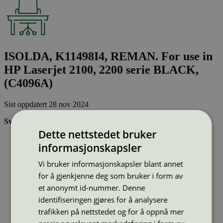
ISOLDA, K11498I4, REMAN. For use in
HP Laserjet 2100, 2200 serie BLACK,
(C4096A)
Sist oppdatert
28 nov 2024
Svanemerkede tonerkassetter:
Dette nettstedet bruker
Brukes flere ganger, noe som reduserer forbruket av både
informasjonskapsler
ressurser og energi og som skaper mindre avfall
Har god kvalitet
Vi bruker informasjonskapsler blant annet
Inneholder bare stoffer som er godkjent av Svanemerkets
strenge kjemikaliekontroll
for å gjenkjenne deg som bruker i form av
et anonymt id-nummer. Denne
identifiseringen gjøres for å analysere
Type:
Tonerkassetter til HP
Lisensnummer:
3008 0041
trafikken på nettstedet og for å oppnå mer
Miljømerke:
Svanemerket