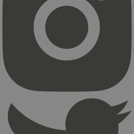
Strengt nødvendig
Statistikk
Markedsføring
Strengt nødvendige informasjonskapsler tillater
kjernefunksjoner på nettstedet, som
brukerinnlogging og kontoadministrasjon.
Nettstedet kan ikke brukes riktig uten strengt
nødvendige informasjonskapsler.
Provider
/
Navn
Utløpsdato
Domene
_hjAbsoluteSessionInProgress
29
Hotjar Ltd
minutter
.svanemerket.no
54
sekunder
_hjFirstSeen
29
Hotjar Ltd
minutter
.svanemerket.no
54
sekunder