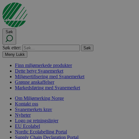
Søk
Søk etter:
Meny
Lukk
Finn miljømerkede produkter
Dette betyr Svanemerket
Miljøsertifisering med Svanemerket
Grønne anskaffelser
Markedsføring med Svanemerket
Om Miljømerking Norge
Kontakt oss
Svanemerkets krav
Nyheter
Logo og retningslinjer
EU Ecolabel
Nordic Ecolabelling Portal
Supply Chain Declaration Portal