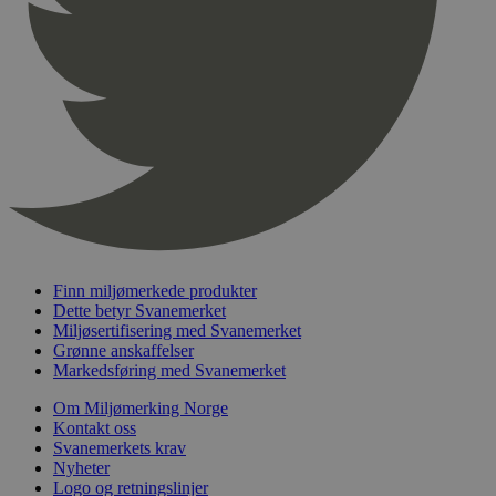
pageviewCount
.svanemerket.no
Sesjon
nelapi-product-archive-filters
svanemerket.no
4 dager 4
timer
nelapi-last-visited-category
svanemerket.no
4 dager 4
timer
wordpress_test_cookie
Sesjon
Automattic
Inc.
svanemerket.no
_hjIncludedInPageviewSample
2 minutter
Hotjar Ltd
svanemerket.no
Finn miljømerkede produkter
Dette betyr Svanemerket
Miljøsertifisering med Svanemerket
Grønne anskaffelser
Markedsføring med Svanemerket
Om Miljømerking Norge
Kontakt oss
Svanemerkets krav
Nyheter
Logo og retningslinjer
Provider
/