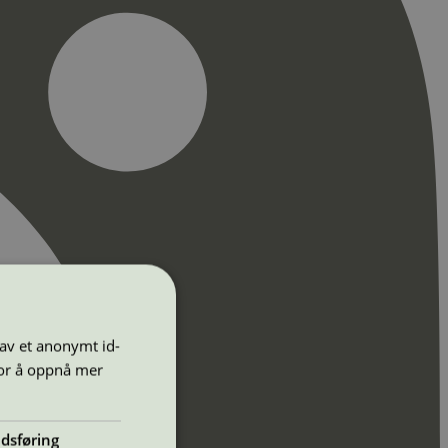
 av et anonymt id-
for å oppnå mer
dsføring