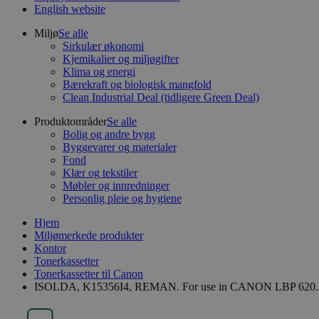
English website
Miljø
Se alle
Sirkulær økonomi
Kjemikalier og miljøgifter
Klima og energi
Bærekraft og biologisk mangfold
Clean Industrial Deal (tidligere Green Deal)
Produktområder
Se alle
Bolig og andre bygg
Byggevarer og materialer
Fond
Klær og tekstiler
Møbler og innredninger
Personlig pleie og hygiene
Hjem
Miljømerkede produkter
Kontor
Tonerkassetter
Tonerkassetter til Canon
ISOLDA, K15356I4, REMAN. For use in CANON LBP 620..