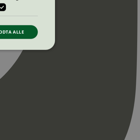
ODTA ALLE
ontoadministrasjon.
re begynnelsen på
er. Den inneholder
re begynnelsen på
er. Den inneholder