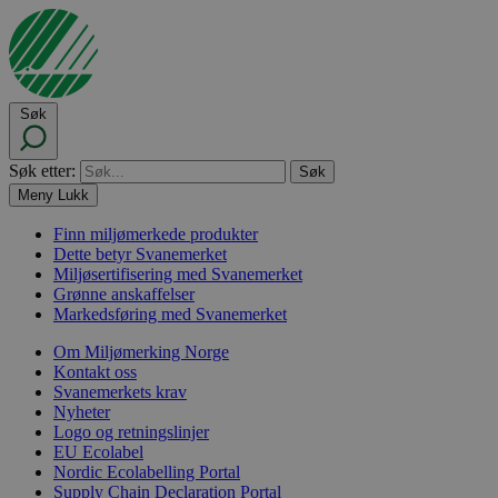
Søk
Søk etter:
Meny
Lukk
Finn miljømerkede produkter
Dette betyr Svanemerket
Miljøsertifisering med Svanemerket
Grønne anskaffelser
Markedsføring med Svanemerket
Om Miljømerking Norge
Kontakt oss
Svanemerkets krav
Nyheter
Logo og retningslinjer
EU Ecolabel
Nordic Ecolabelling Portal
Supply Chain Declaration Portal