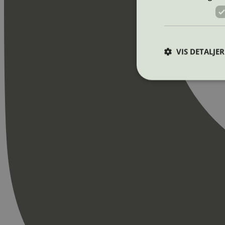
VIS DETALJER
Strengt nødvendige i
Nettstedet kan ikke b
Navn
_hjAbsoluteSession
_hjFirstSeen