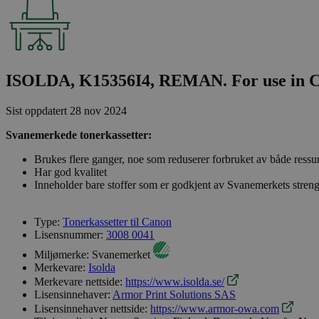
ISOLDA, K15356I4, REMAN. For use in C
Sist oppdatert
28 nov 2024
Svanemerkede tonerkassetter:
Brukes flere ganger, noe som reduserer forbruket av både ressu
Har god kvalitet
Inneholder bare stoffer som er godkjent av Svanemerkets streng
Type:
Tonerkassetter til Canon
Lisensnummer:
3008 0041
Miljømerke:
Svanemerket
Merkevare:
Isolda
Merkevare nettside:
https://www.isolda.se/
Lisensinnehaver:
Armor Print Solutions SAS
Lisensinnehaver nettside:
https://www.armor-owa.com