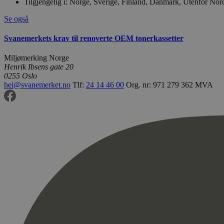
Tilgjengelig i:
Norge, Sverige, Finland, Danmark, Utenfor Nor
Se også
Svanemerkets krav til renoverte OEM tonerkassetter
Miljømerking Norge
Henrik Ibsens gate 20
0255 Oslo
hei@svanemerket.no
Tlf:
24 14 46 00
Org. nr: 971 279 362 MVA