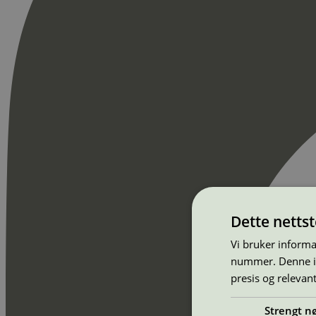
Dette netts
Vi bruker informa
nummer. Denne ide
presis og relevan
Strengt n