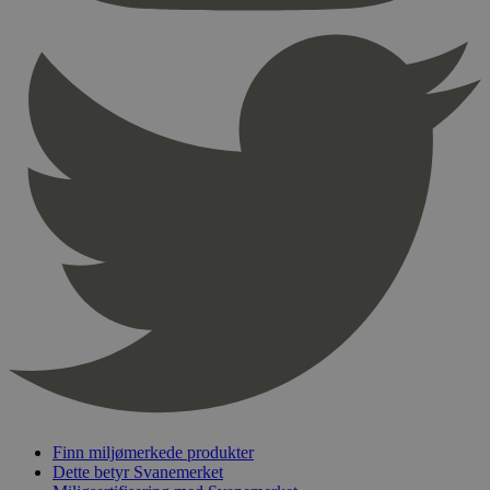
54
sekunder
pageviewCount
.svanemerket.no
Sesjon
nelapi-product-archive-filters
svanemerket.no
4 dager 4
timer
nelapi-last-visited-category
svanemerket.no
4 dager 4
timer
wordpress_test_cookie
Sesjon
Automattic
Inc.
svanemerket.no
_hjIncludedInPageviewSample
2 minutter
Hotjar Ltd
svanemerket.no
Finn miljømerkede produkter
Dette betyr Svanemerket