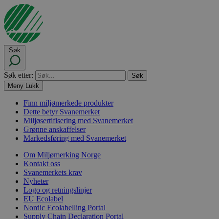
Søk
Søk etter:
Meny
Lukk
Finn miljømerkede produkter
Dette betyr Svanemerket
Miljøsertifisering med Svanemerket
Grønne anskaffelser
Markedsføring med Svanemerket
Om Miljømerking Norge
Kontakt oss
Svanemerkets krav
Nyheter
Logo og retningslinjer
EU Ecolabel
Nordic Ecolabelling Portal
Supply Chain Declaration Portal