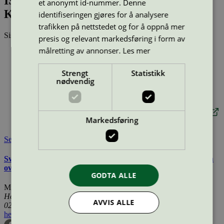
ISS kantine TechnipFMC Kongsberg,
et anonymt id-nummer. Denne
Kirkegårdsveien 45
identifiseringen gjøres for å analysere
trafikken på nettstedet og for å oppnå mer
Sist oppdatert
22 apr 2026
presis og relevant markedsføring i form av
målretting av annonser.
Les mer
Type:
Personalrestaurant
Lisensnummer:
2110 0121
Strengt
Statistikk
Miljømerke:
Svanemerket
nødvendig
Merkevare:
ISS
Merkevare nettside:
https://www.issworld.com/nb-no
Lisensinnehaver:
ISS Facility Services AS
Lisensinnehaver nettside:
https://www.issworld.com/nb-no
Markedsføring
Tilgjengelig i:
Norge
Se også
Svanemerkets krav til restaurant, kantine, og konferanse uten
overnatting
GODTA ALLE
Miljømerking Norge
Henrik Ibsens gate 20
AVVIS ALLE
0255 Oslo
hei@svanemerket.no
Tlf:
24 14 46 00
Org. nr: 971 279 362 MVA