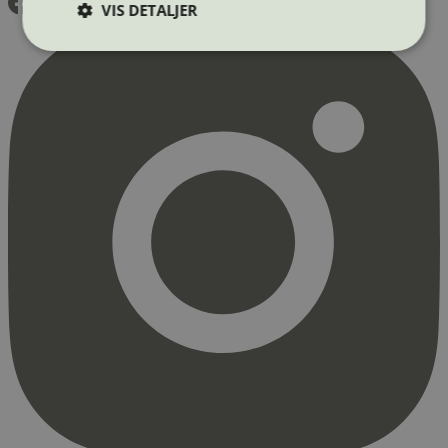
VIS DETALJER
Strengt nødvendig
Statistikk
Markedsføring
Strengt nødvendige informasjonskapsler tillater
kjernefunksjoner på nettstedet, som
brukerinnlogging og kontoadministrasjon.
Nettstedet kan ikke brukes riktig uten strengt
nødvendige informasjonskapsler.
Provider
/
Navn
Utløpsdato
Domene
_hjAbsoluteSessionInProgress
29
Hotjar Ltd
minutter
.svanemerket.no
54
sekunder
_hjFirstSeen
29
Hotjar Ltd
minutter
.svanemerket.no