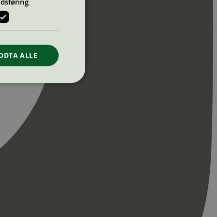
dsføring
ODTA ALLE
ontoadministrasjon.
re begynnelsen på
er. Den inneholder
re begynnelsen på
er. Den inneholder