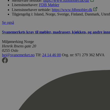
Merkevare nettside:
https://www.fdbmobler.dk/da/
Lisensinnehaver:
FDB Møbler
Lisensinnehaver nettside:
https://www.fdbmobler.dk
Tilgjengelig i:
Island, Norge, Sverige, Finland, Danmark, Uten
Se også
Svanemerkets krav til møbler, madrasser, kjøkken, og andre inn
Miljømerking Norge
Henrik Ibsens gate 20
0255 Oslo
hei@svanemerket.no
Tlf:
24 14 46 00
Org. nr: 971 279 362 MVA