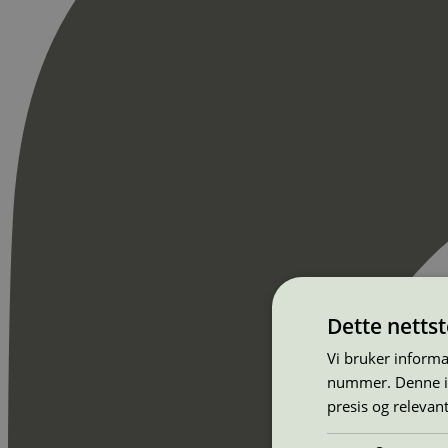
Dette netts
Vi bruker informa
nummer. Denne ide
presis og relevan