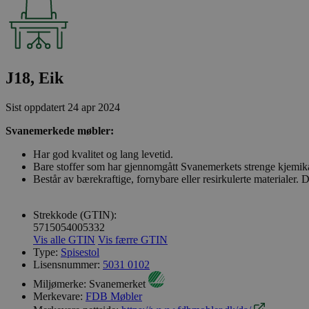
J18, Eik
Sist oppdatert
24 apr 2024
Svanemerkede møbler:
Har god kvalitet og lang levetid.
Bare stoffer som har gjennomgått Svanemerkets strenge kjemika
Består av bærekraftige, fornybare eller resirkulerte materialer. 
Strekkode (GTIN):
5715054005332
Vis alle GTIN
Vis færre GTIN
Type:
Spisestol
Lisensnummer:
5031 0102
Miljømerke:
Svanemerket
Merkevare:
FDB Møbler