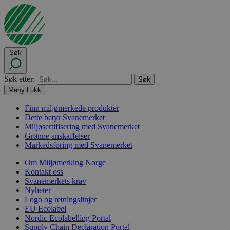
Søk
Søk etter:
Meny
Lukk
Finn miljømerkede produkter
Dette betyr Svanemerket
Miljøsertifisering med Svanemerket
Grønne anskaffelser
Markedsføring med Svanemerket
Om Miljømerking Norge
Kontakt oss
Svanemerkets krav
Nyheter
Logo og retningslinjer
EU Ecolabel
Nordic Ecolabelling Portal
Supply Chain Declaration Portal