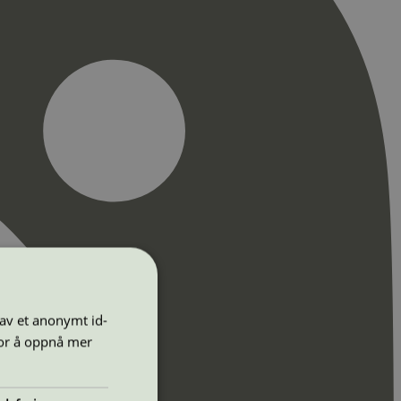
 av et anonymt id-
for å oppnå mer