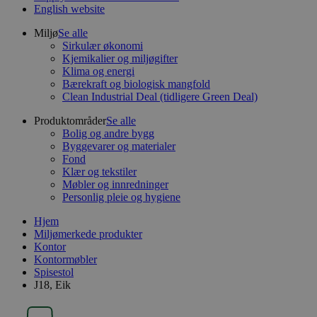
English website
Miljø
Se alle
Sirkulær økonomi
Kjemikalier og miljøgifter
Klima og energi
Bærekraft og biologisk mangfold
Clean Industrial Deal (tidligere Green Deal)
Produktområder
Se alle
Bolig og andre bygg
Byggevarer og materialer
Fond
Klær og tekstiler
Møbler og innredninger
Personlig pleie og hygiene
Hjem
Miljømerkede produkter
Kontor
Kontormøbler
Spisestol
J18, Eik