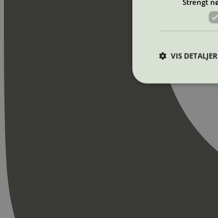
Strengt n
VIS DETALJER
Strengt nødvendige i
Nettstedet kan ikke b
Navn
_hjAbsoluteSession
_hjFirstSeen