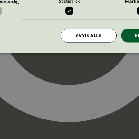
ødvendig
Statistikk
Marke
AVVIS ALLE
G
Strengt nødvendig
Statistikk
Markedsføring
nformasjonskapsler tillater kjernefunksjoner på nettstedet, som brukerinnlogging og k
rukes riktig uten strengt nødvendige informasjonskapsler.
Provider
/
Utløpsdato
Beskrivelse
Domene
InProgress
29
Cookien er satt slik at Hotjar kan spo
Hotjar Ltd
minutter
brukerens reise for et totalt antall økt
.svanemerket.no
54
ingen identifiserbar informasjon.
sekunder
29
Cookien er satt slik at Hotjar kan spo
Hotjar Ltd
minutter
brukerens reise for et totalt antall økt
.svanemerket.no
54
ingen identifiserbar informasjon.