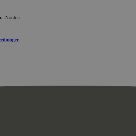
for Norden
redninger