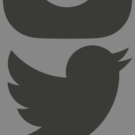
kjernefunksjoner på nettstedet, som
brukerinnlogging og kontoadministrasjon.
Nettstedet kan ikke brukes riktig uten strengt
nødvendige informasjonskapsler.
Provider
/
Navn
Utløpsdato
Domene
_hjAbsoluteSessionInProgress
29
Hotjar Ltd
minutter
.svanemerket.no
54
sekunder
_hjFirstSeen
29
Hotjar Ltd
minutter
.svanemerket.no
54
sekunder
pageviewCount
.svanemerket.no
Sesjon
nelapi-product-archive-filters
svanemerket.no
4 dager 4
timer