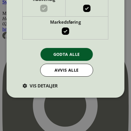
Svanemerkets krav til maskinoppvask for profesjonell bruk
Miljømerking Norge
Henrik Ibsens gate 20
Markedsføring
0255 Oslo
hei@svanemerket.no
Tlf:
24 14 46 00
Org. nr: 971 279 362 MVA
GODTA ALLE
AVVIS ALLE
VIS DETALJER
Strengt nødvendig
Statistikk
Markedsføring
Strengt nødvendige informasjonskapsler tillater