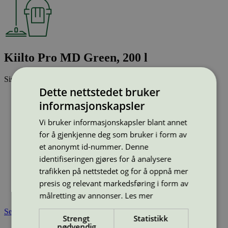
Kiilto Pro MD Green, 200 l
Sist oppdatert
23 jan 2026
Dette nettstedet bruker
Strekkode (GTIN):
informasjonskapsler
6412600630480
Vis alle GTIN
Vis færre GTIN
Vi bruker informasjonskapsler blant annet
Type:
Maskinoppvaskmidler til profesjonelt bruk
Lisensnummer:
4080 0002
for å gjenkjenne deg som bruker i form av
et anonymt id-nummer. Denne
Miljømerke:
Svanemerket
Merkevare:
Kiilto Pro
identifiseringen gjøres for å analysere
Lisensinnehaver:
KiiltoClean Oy
trafikken på nettstedet og for å oppnå mer
Lisensinnehaver nettside:
https://www.kiilto.fi/
presis og relevant markedsføring i form av
Tilgjengelig i:
Island, Norge, Sverige, Finland, Danmark,
Utenfor Norden
målretting av annonser.
Les mer
Se også
Strengt
Statistikk
nødvendig