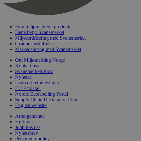
nelapi-last-visited-category
svanemerket.no
4 dager 4
timer
wordpress_test_cookie
Sesjon
Automattic
Inc.
svanemerket.no
Finn miljømerkede produkter
Dette betyr Svanemerket
Miljøsertifisering med Svanemerket
Grønne anskaffelser
_hjIncludedInPageviewSample
2 minutter
Hotjar Ltd
Markedsføring med Svanemerket
svanemerket.no
Om Miljømerking Norge
Kontakt oss
Svanemerkets krav
Nyheter
Logo og retningslinjer
EU Ecolabel
Nordic Ecolabelling Portal
Supply Chain Declaration Portal
English website
Provider
/
Navn
Utløpsdato
Beskrivelse
Arrangementer
Domene
Høringer
_gat_UA-
.svanemerket.no
54
Dette er en 
Provider
/
Jobb hos oss
Navn
Utløpsdato
Beskrivels
33776333-1
sekunder
informasjons
Domene
Nyhetsbrev
Google Analyt
Personvernpolicy
mønsterelem
_fbp
3 måneder
Brukt av F