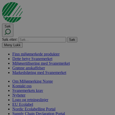
Søk
Søk etter:
Meny
Lukk
Finn miljømerkede produkter
Dette betyr Svanemerket
Miljøsertifisering med Svanemerket
Grønne anskaffelser
Markedsføring med Svanemerket
Om Miljømerking Norge
Kontakt oss
Svanemerkets krav
Nyheter
Logo og retningslinjer
EU Ecolabel
Nordic Ecolabelling Portal
Supply Chain Declaration Portal