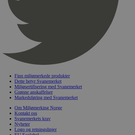
pageviewCount
.svanemerket.no
Sesjon
nelapi-product-archive-filters
svanemerket.no
4 dager 4
timer
nelapi-last-visited-category
svanemerket.no
4 dager 4
timer
wordpress_test_cookie
Sesjon
Automattic
Inc.
svanemerket.no
_hjIncludedInPageviewSample
2 minutter
Hotjar Ltd
svanemerket.no
Finn miljømerkede produkter
Dette betyr Svanemerket
Miljøsertifisering med Svanemerket
Grønne anskaffelser
Markedsføring med Svanemerket
Om Miljømerking Norge
Kontakt oss
Svanemerkets krav
Nyheter
Logo og retningslinjer
Provider
/
Navn
Utløpsdato
Beskrivelse
EU Ecolabel