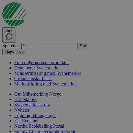
Søk
Søk etter:
Meny
Lukk
Finn miljømerkede produkter
Dette betyr Svanemerket
Miljøsertifisering med Svanemerket
Grønne anskaffelser
Markedsføring med Svanemerket
Om Miljømerking Norge
Kontakt oss
Svanemerkets krav
Nyheter
Logo og retningslinjer
EU Ecolabel
Nordic Ecolabelling Portal
Supply Chain Declaration Portal