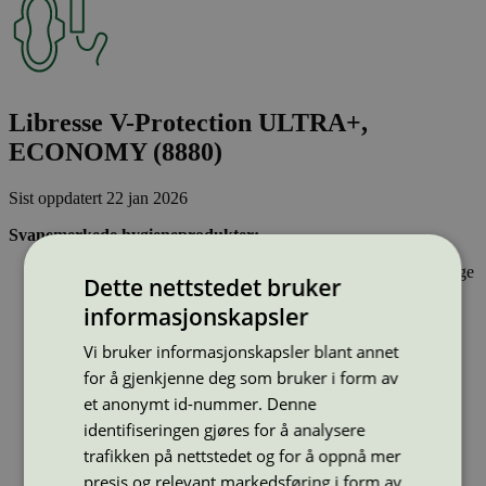
Libresse V-Protection ULTRA+,
ECONOMY (8880)
Sist oppdatert
22 jan 2026
Svanemerkede hygieneprodukter:
Inneholder stoffer som har gjennomgått Svanemerkets strenge
Dette nettstedet bruker
kjemikaliekontroll, som tar hensyn til både helse og miljø.
informasjonskapsler
Parfyme eller andre duftstoffer er ikke tillatt.
Inkontinensprodukter kan inneholde lukthemmende stoffer.
Vi bruker informasjonskapsler blant annet
Dersom hygieneproduktet inneholder bomull, skal denne
være økologisk og ikke klorbleket. Bomullspinner kan ikke
for å gjenkjenne deg som bruker i form av
ha pinner av plast.
et anonymt id-nummer. Denne
identifiseringen gjøres for å analysere
Type:
Bind
trafikken på nettstedet og for å oppnå mer
Lisensnummer:
3023 0023
(
3023 0079
)
presis og relevant markedsføring i form av