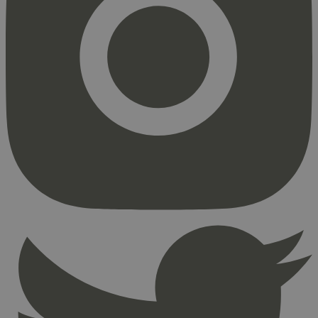
Strengt nødvendig
Statistikk
Markedsføring
Strengt nødvendige informasjonskapsler tillater
kjernefunksjoner på nettstedet, som
brukerinnlogging og kontoadministrasjon.
Nettstedet kan ikke brukes riktig uten strengt
nødvendige informasjonskapsler.
Provider
/
Navn
Utløpsdato
Domene
_hjAbsoluteSessionInProgress
29
Hotjar Ltd
minutter
.svanemerket.no
54
sekunder
_hjFirstSeen
29
Hotjar Ltd
minutter
.svanemerket.no
54
sekunder