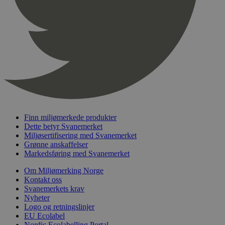
pageviewCount
.svanemerket.no
Sesjon
nelapi-product-archive-filters
svanemerket.no
4 dager 4
timer
nelapi-last-visited-category
svanemerket.no
4 dager 4
timer
wordpress_test_cookie
Sesjon
Automattic
Inc.
svanemerket.no
_hjIncludedInPageviewSample
2 minutter
Hotjar Ltd
Finn miljømerkede produkter
svanemerket.no
Dette betyr Svanemerket
Miljøsertifisering med Svanemerket
Grønne anskaffelser
Markedsføring med Svanemerket
Om Miljømerking Norge
Kontakt oss
Svanemerkets krav
Nyheter
Logo og retningslinjer
EU Ecolabel
Provider
/
Navn
Utløpsdato
Beskrivelse
Domene
Nordic Ecolabelling Portal