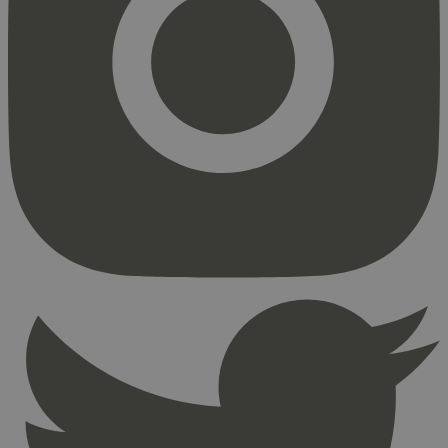
Strengt nødvendig
Statistikk
Markedsføring
Strengt nødvendige informasjonskapsler tillater
kjernefunksjoner på nettstedet, som
brukerinnlogging og kontoadministrasjon.
Nettstedet kan ikke brukes riktig uten strengt
nødvendige informasjonskapsler.
Provider
/
Navn
Utløpsdato
Domene
_hjAbsoluteSessionInProgress
29
Hotjar Ltd
minutter
.svanemerket.no
54
sekunder
_hjFirstSeen
29
Hotjar Ltd
minutter
.svanemerket.no
54
sekunder