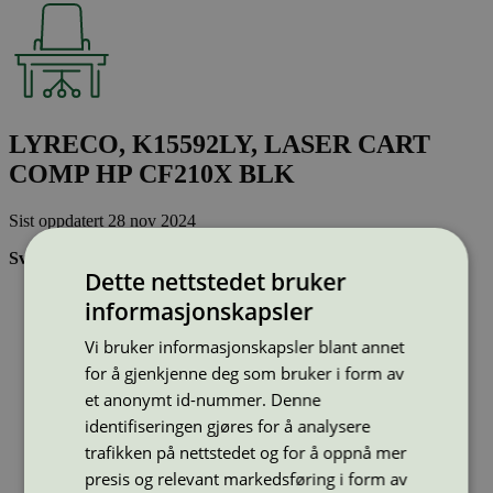
LYRECO, K15592LY, LASER CART
COMP HP CF210X BLK
Sist oppdatert
28 nov 2024
Svanemerkede tonerkassetter:
Dette nettstedet bruker
Brukes flere ganger, noe som reduserer forbruket av både
informasjonskapsler
ressurser og energi og som skaper mindre avfall
Har god kvalitet
Vi bruker informasjonskapsler blant annet
Inneholder bare stoffer som er godkjent av Svanemerkets
for å gjenkjenne deg som bruker i form av
strenge kjemikaliekontroll
et anonymt id-nummer. Denne
identifiseringen gjøres for å analysere
Type:
Tonerkassetter til HP
trafikken på nettstedet og for å oppnå mer
Lisensnummer:
3008 0041
presis og relevant markedsføring i form av
Miljømerke:
Svanemerket