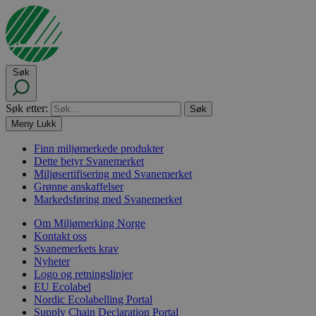
Søk
Søk etter:
Meny
Lukk
Finn miljømerkede produkter
Dette betyr Svanemerket
Miljøsertifisering med Svanemerket
Grønne anskaffelser
Markedsføring med Svanemerket
Om Miljømerking Norge
Kontakt oss
Svanemerkets krav
Nyheter
Logo og retningslinjer
EU Ecolabel
Nordic Ecolabelling Portal
Supply Chain Declaration Portal