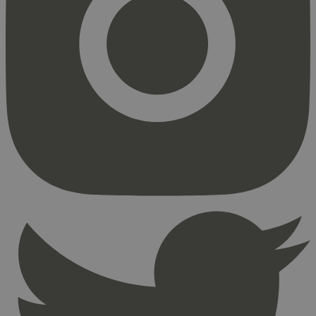
Strengt nødvendig
Statistikk
Markedsføring
Strengt nødvendige informasjonskapsler tillater
kjernefunksjoner på nettstedet, som
brukerinnlogging og kontoadministrasjon.
Nettstedet kan ikke brukes riktig uten strengt
nødvendige informasjonskapsler.
Provider
/
Navn
Utløpsdato
Domene
_hjAbsoluteSessionInProgress
29
Hotjar Ltd
minutter
.svanemerket.no
54
sekunder
_hjFirstSeen
29
Hotjar Ltd
minutter
.svanemerket.no
54
sekunder