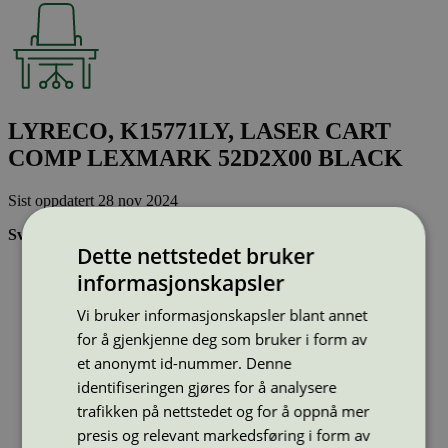
LYRECO, K15771LY, LASER CART
COMP LEXMARK 52D2X00 BLACK
Sist oppdatert
28 nov 2024
Svanemerkede tonerkassetter:
Dette nettstedet bruker
Brukes flere ganger, noe som reduserer forbruket av både
informasjonskapsler
ressurser og energi og som skaper mindre avfall
Har god kvalitet
Vi bruker informasjonskapsler blant annet
Inneholder bare stoffer som er godkjent av Svanemerkets
for å gjenkjenne deg som bruker i form av
strenge kjemikaliekontroll
et anonymt id-nummer. Denne
identifiseringen gjøres for å analysere
Type:
Tonerkassetter til Lexmark
trafikken på nettstedet og for å oppnå mer
Lisensnummer:
3008 0041
presis og relevant markedsføring i form av
Miljømerke:
Svanemerket