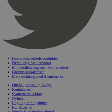
pageviewCount
.svanemerket.no
Sesjon
nelapi-product-archive-filters
svanemerket.no
4 dager 4
timer
nelapi-last-visited-category
svanemerket.no
4 dager 4
timer
wordpress_test_cookie
Sesjon
Automattic
Inc.
svanemerket.no
_hjIncludedInPageviewSample
2 minutter
Hotjar Ltd
Finn miljømerkede produkter
svanemerket.no
Dette betyr Svanemerket
Miljøsertifisering med Svanemerket
Grønne anskaffelser
Markedsføring med Svanemerket
Om Miljømerking Norge
Kontakt oss
Svanemerkets krav
Nyheter
Logo og retningslinjer
EU Ecolabel
Provider
/
Navn
Utløpsdato
Beskrivelse
Domene
Nordic Ecolabelling Portal