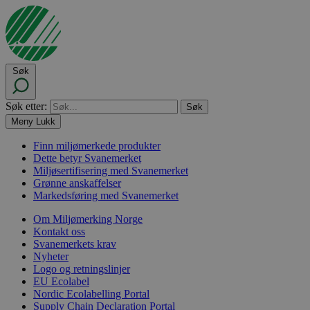
Søk
Søk etter:
Meny
Lukk
Finn miljømerkede produkter
Dette betyr Svanemerket
Miljøsertifisering med Svanemerket
Grønne anskaffelser
Markedsføring med Svanemerket
Om Miljømerking Norge
Kontakt oss
Svanemerkets krav
Nyheter
Logo og retningslinjer
EU Ecolabel
Nordic Ecolabelling Portal
Supply Chain Declaration Portal