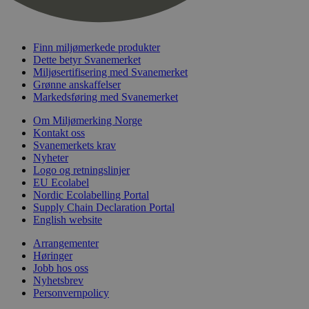
nelapi-last-visited-category
svanemerket.no
4 dager 4
timer
wordpress_test_cookie
Sesjon
Automattic
Inc.
Finn miljømerkede produkter
svanemerket.no
Dette betyr Svanemerket
Miljøsertifisering med Svanemerket
Grønne anskaffelser
Markedsføring med Svanemerket
_hjIncludedInPageviewSample
2 minutter
Hotjar Ltd
svanemerket.no
Om Miljømerking Norge
Kontakt oss
Svanemerkets krav
Nyheter
Logo og retningslinjer
EU Ecolabel
Nordic Ecolabelling Portal
Supply Chain Declaration Portal
English website
Provider
/
Arrangementer
Navn
Utløpsdato
Beskrivelse
Domene
Høringer
Jobb hos oss
_gat_UA-
.svanemerket.no
54
Dette er en 
Provider
/
Navn
Utløpsdato
Beskrivels
33776333-1
sekunder
informasjons
Nyhetsbrev
Domene
Google Analyt
Personvernpolicy
mønsterelem
_fbp
3 måneder
Brukt av F
Meta Platform
navnet inneh