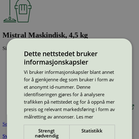
Mistral Maskindisk, 4,5 kg
Sist oppdatert
23 jan 2026
Dette nettstedet bruker
Type:
Maskinoppvaskmidler til profesjonelt bruk
informasjonskapsler
Lisensnummer:
3080 0004
Vi bruker informasjonskapsler blant annet
Miljømerke:
Svanemerket
Merkevare:
Diskteknik
for å gjenkjenne deg som bruker i form av
Merkevare nettside:
et anonymt id-nummer. Denne
https://www.martinservera.se/kunskap/vara-egna-
identifiseringen gjøres for å analysere
varor/diskteknik
trafikken på nettstedet og for å oppnå mer
Lisensinnehaver:
Cleano Production AB
Lisensinnehaver nettside:
http://www.cleanoproduction.se
presis og relevant markedsføring i form av
Tilgjengelig i:
Island, Norge, Sverige, Finland, Danmark
målretting av annonser.
Les mer
Se også
Strengt
Statistikk
nødvendig
Svanemerkets krav til maskinoppvask for profesjonell bruk