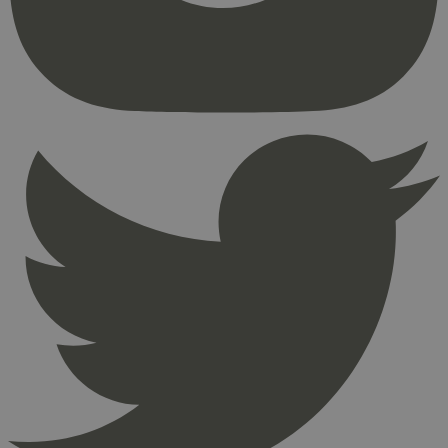
brukerinnlogging og kontoadministrasjon.
Nettstedet kan ikke brukes riktig uten strengt
nødvendige informasjonskapsler.
Provider
/
Navn
Utløpsdato
Domene
_hjAbsoluteSessionInProgress
29
Hotjar Ltd
minutter
.svanemerket.no
54
sekunder
_hjFirstSeen
29
Hotjar Ltd
minutter
.svanemerket.no
54
sekunder
pageviewCount
.svanemerket.no
Sesjon
nelapi-product-archive-filters
svanemerket.no
4 dager 4
timer