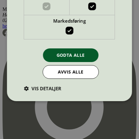
Miljømerking Norge
Henrik Ibsens gate 20
Markedsføring
0255 Oslo
hei@svanemerket.no
Tlf:
24 14 46 00
Org. nr: 971 279 362 MVA
GODTA ALLE
AVVIS ALLE
VIS DETALJER
Strengt nødvendig
Statistikk
Markedsføring
Strengt nødvendige informasjonskapsler tillater
kjernefunksjoner på nettstedet, som