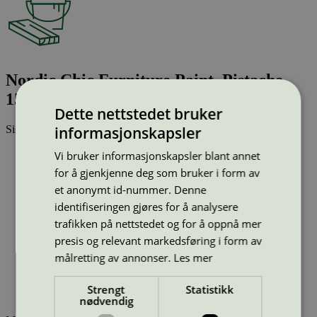
Nordic Chic Furniture Paint, Pistache,
150ml
Dette nettstedet bruker
informasjonskapsler
Sist oppdatert
13 mai 2026
Strekkode (GTIN):
Vi bruker informasjonskapsler blant annet
4029955812182
for å gjenkjenne deg som bruker i form av
Vis alle GTIN
Vis færre GTIN
et anonymt id-nummer. Denne
Type:
Innendørsmaling (EU ecolabel)
Lisensnummer:
DE/044/046
identifiseringen gjøres for å analysere
Miljømerke:
EU Ecolabel
trafikken på nettstedet og for å oppnå mer
Merkevare:
Nordic Chic
presis og relevant markedsføring i form av
Merkevare nettside:
https://www.nordicchic.no/
målretting av annonser.
Les mer
Lisensinnehaver:
Nordic Chic
Lisensinnehaver nettside:
https://www.nordicchic.dk
Tilgjengelig i:
Norge, Sverige, Finland, Danmark, Utenfor
Strengt
Statistikk
Norden
nødvendig