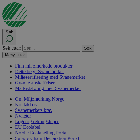
Søk
Søk etter:
Meny
Lukk
Finn miljømerkede produkter
Dette betyr Svanemerket
Miljøsertifisering med Svanemerket
Grønne anskaffelser
Markedsføring med Svanemerket
Om Miljømerking Norge
Kontakt oss
Svanemerkets krav
Nyheter
Logo og retningslinjer
EU Ecolabel
Nordic Ecolabelling Portal
Supply Chain Declaration Portal