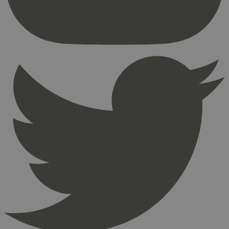
brukerinnlogging og kontoadministrasjon.
Nettstedet kan ikke brukes riktig uten strengt
nødvendige informasjonskapsler.
Provider
/
Navn
Utløpsdato
Domene
_hjAbsoluteSessionInProgress
29
Hotjar Ltd
minutter
.svanemerket.no
54
sekunder
_hjFirstSeen
29
Hotjar Ltd
minutter
.svanemerket.no
54
sekunder
pageviewCount
.svanemerket.no
Sesjon
nelapi-product-archive-filters
svanemerket.no
4 dager 4
timer
nelapi-last-visited-category
svanemerket.no
4 dager 4