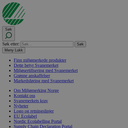
Søk
Søk etter:
Meny
Lukk
Finn miljømerkede produkter
Dette betyr Svanemerket
Miljøsertifisering med Svanemerket
Grønne anskaffelser
Markedsføring med Svanemerket
Om Miljømerking Norge
Kontakt oss
Svanemerkets krav
Nyheter
Logo og retningslinjer
EU Ecolabel
Nordic Ecolabelling Portal
Supply Chain Declaration Portal