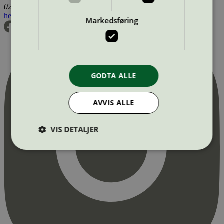
0255 Oslo
hei@svanemerket.no
Tlf:
24 14 46 00
Org. nr: 971 279 362 MVA
Markedsføring
GODTA ALLE
AVVIS ALLE
VIS DETALJER
Strengt nødvendig
Statistikk
Markedsføring
Strengt nødvendige informasjonskapsler tillater
kjernefunksjoner på nettstedet, som
brukerinnlogging og kontoadministrasjon.