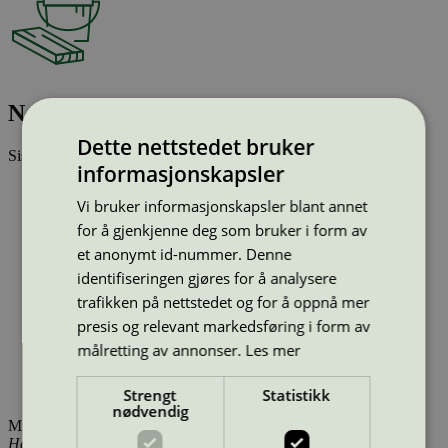
Nordic Chic Wall, Sage, 2,5l
Dette nettstedet bruker
Sist oppdatert
13 mai 2026
informasjonskapsler
Strekkode (GTIN):
Vi bruker informasjonskapsler blant annet
4029955607818
Vis alle GTIN
Vis færre GTIN
for å gjenkjenne deg som bruker i form av
Type:
Innendørsmaling (EU ecolabel)
et anonymt id-nummer. Denne
Lisensnummer:
DE/044/046
identifiseringen gjøres for å analysere
Miljømerke:
EU Ecolabel
Merkevare:
Nordic Chic
trafikken på nettstedet og for å oppnå mer
Merkevare nettside:
https://www.nordicchic.no/
presis og relevant markedsføring i form av
Lisensinnehaver:
Nordic Chic
målretting av annonser.
Les mer
Lisensinnehaver nettside:
https://www.nordicchic.dk
Tilgjengelig i:
Norge, Sverige, Finland, Danmark, Utenfor
Norden
Strengt
Statistikk
nødvendig
Miljømerking Norge
Henrik Ibsens gate 20