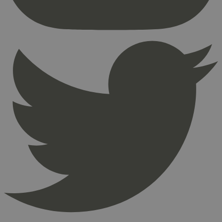
Nettstedet kan ikke brukes riktig uten strengt
nødvendige informasjonskapsler.
Provider
/
Navn
Utløpsdato
Domene
_hjAbsoluteSessionInProgress
29
Hotjar Ltd
minutter
.svanemerket.no
54
sekunder
_hjFirstSeen
29
Hotjar Ltd
minutter
.svanemerket.no
54
sekunder
pageviewCount
.svanemerket.no
Sesjon
nelapi-product-archive-filters
svanemerket.no
4 dager 4
timer
nelapi-last-visited-category
svanemerket.no
4 dager 4
timer