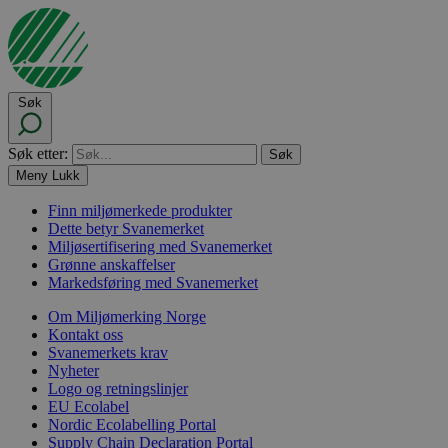
Søk
Søk etter:
Meny
Lukk
Finn miljømerkede produkter
Dette betyr Svanemerket
Miljøsertifisering med Svanemerket
Grønne anskaffelser
Markedsføring med Svanemerket
Om Miljømerking Norge
Kontakt oss
Svanemerkets krav
Nyheter
Logo og retningslinjer
EU Ecolabel
Nordic Ecolabelling Portal
Supply Chain Declaration Portal