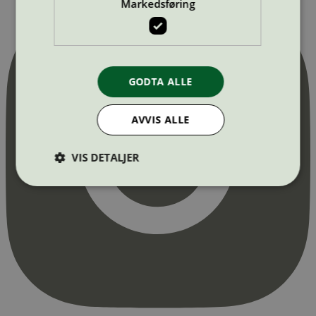
Markedsføring
GODTA ALLE
AVVIS ALLE
VIS DETALJER
Strengt nødvendig
Statistikk
Markedsføring
Strengt nødvendige informasjonskapsler tillater
kjernefunksjoner på nettstedet, som
brukerinnlogging og kontoadministrasjon.
Nettstedet kan ikke brukes riktig uten strengt
nødvendige informasjonskapsler.