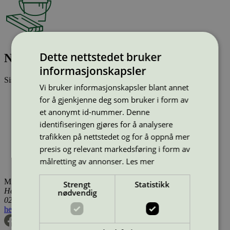
Dette nettstedet bruker
Notes Pure Matt After Dark, 2 l
informasjonskapsler
Sist oppdatert
04 mar 2026
Vi bruker informasjonskapsler blant annet
Type:
Innendørsmaling (EU ecolabel)
for å gjenkjenne deg som bruker i form av
Lisensnummer:
SE/044/002
et anonymt id-nummer. Denne
Miljømerke:
EU Ecolabel
identifiseringen gjøres for å analysere
Merkevare:
Notes
Merkevare nettside:
https://notesofcolour.com/eu/en/
trafikken på nettstedet og for å oppnå mer
Lisensinnehaver:
Flügger Group A/S
presis og relevant markedsføring i form av
Lisensinnehaver nettside:
http://www.flugger.com
målretting av annonser.
Les mer
Tilgjengelig i:
Norge, Sverige, Danmark, Utenfor Norden
Miljømerking Norge
Strengt
Statistikk
Henrik Ibsens gate 20
nødvendig
0255 Oslo
hei@svanemerket.no
Tlf:
24 14 46 00
Org. nr: 971 279 362 MVA