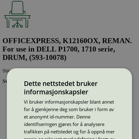
OFFICEXPRESS, K12160OX, REMAN.
For use in DELL P1700, 1710 serie,
DRUM, (593-10078)
Sist oppdatert
28 nov 2024
Svanemerkede tonerkassetter:
Dette nettstedet bruker
informasjonskapsler
Brukes flere ganger, noe som reduserer forbruket av både
ressurser og energi og som skaper mindre avfall
Vi bruker informasjonskapsler blant annet
Har god kvalitet
Inneholder bare stoffer som er godkjent av Svanemerkets
for å gjenkjenne deg som bruker i form av
strenge kjemikaliekontroll
et anonymt id-nummer. Denne
identifiseringen gjøres for å analysere
Type:
Tonerkassetter til Dell
trafikken på nettstedet og for å oppnå mer
Lisensnummer:
3008 0041