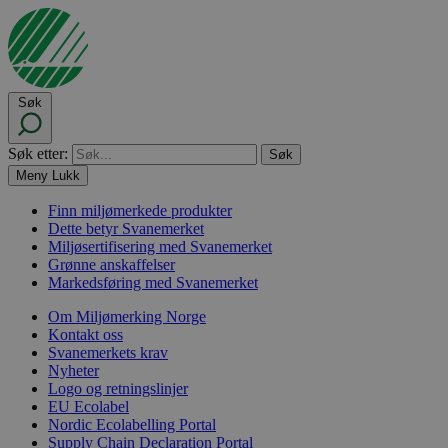
Søk
Søk etter:
Meny
Lukk
Finn miljømerkede produkter
Dette betyr Svanemerket
Miljøsertifisering med Svanemerket
Grønne anskaffelser
Markedsføring med Svanemerket
Om Miljømerking Norge
Kontakt oss
Svanemerkets krav
Nyheter
Logo og retningslinjer
EU Ecolabel
Nordic Ecolabelling Portal
Supply Chain Declaration Portal