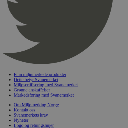
pageviewCount
.svanemerket.no
Sesjon
nelapi-product-archive-filters
svanemerket.no
4 dager 4
timer
nelapi-last-visited-category
svanemerket.no
4 dager 4
timer
wordpress_test_cookie
Sesjon
Automattic
Inc.
svanemerket.no
_hjIncludedInPageviewSample
2 minutter
Hotjar Ltd
svanemerket.no
Finn miljømerkede produkter
Dette betyr Svanemerket
Miljøsertifisering med Svanemerket
Grønne anskaffelser
Markedsføring med Svanemerket
Om Miljømerking Norge
Kontakt oss
Svanemerkets krav
Nyheter
Logo og retningslinjer
Provider
/