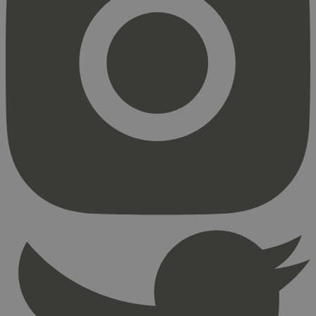
Strengt nødvendig
Statistikk
Markedsføring
Strengt nødvendige informasjonskapsler tillater
kjernefunksjoner på nettstedet, som
brukerinnlogging og kontoadministrasjon.
Nettstedet kan ikke brukes riktig uten strengt
nødvendige informasjonskapsler.
Provider
/
Navn
Utløpsdato
Domene
_hjAbsoluteSessionInProgress
29
Hotjar Ltd
minutter
.svanemerket.no
54
sekunder
_hjFirstSeen
29
Hotjar Ltd
minutter
.svanemerket.no
54
sekunder