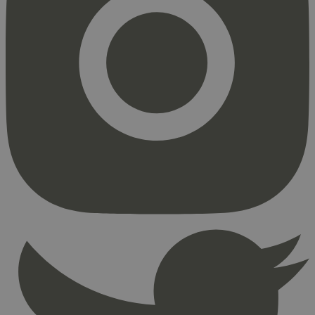
Strengt nødvendig
Statistikk
Markedsføring
Strengt nødvendige informasjonskapsler tillater
kjernefunksjoner på nettstedet, som
brukerinnlogging og kontoadministrasjon.
Nettstedet kan ikke brukes riktig uten strengt
nødvendige informasjonskapsler.
Provider
/
Navn
Utløpsdato
Domene
_hjAbsoluteSessionInProgress
29
Hotjar Ltd
minutter
.svanemerket.no
54
sekunder
_hjFirstSeen
29
Hotjar Ltd
minutter
.svanemerket.no
54
sekunder