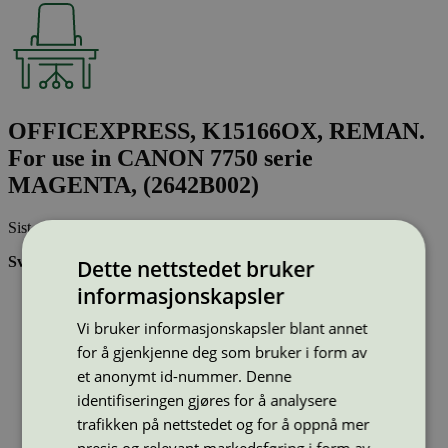
OFFICEXPRESS, K15166OX, REMAN.
For use in CANON 7750 serie
MAGENTA, (2642B002)
Sist oppdatert
28 nov 2024
Svanemerkede tonerkassetter:
Dette nettstedet bruker
informasjonskapsler
Brukes flere ganger, noe som reduserer forbruket av både
ressurser og energi og som skaper mindre avfall
Vi bruker informasjonskapsler blant annet
Har god kvalitet
Inneholder bare stoffer som er godkjent av Svanemerkets
for å gjenkjenne deg som bruker i form av
strenge kjemikaliekontroll
et anonymt id-nummer. Denne
identifiseringen gjøres for å analysere
Type:
Tonerkassetter til Canon
trafikken på nettstedet og for å oppnå mer
Lisensnummer:
3008 0041