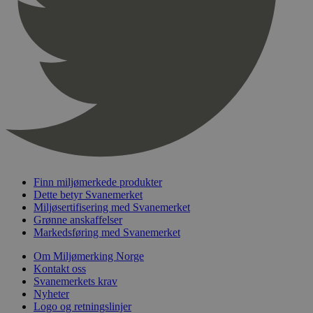
pageviewCount
.svanemerket.no
Sesjon
nelapi-product-archive-filters
svanemerket.no
4 dager 4
timer
nelapi-last-visited-category
svanemerket.no
4 dager 4
timer
wordpress_test_cookie
Sesjon
Automattic
Inc.
svanemerket.no
_hjIncludedInPageviewSample
2 minutter
Hotjar Ltd
svanemerket.no
Finn miljømerkede produkter
Dette betyr Svanemerket
Miljøsertifisering med Svanemerket
Grønne anskaffelser
Markedsføring med Svanemerket
Om Miljømerking Norge
Kontakt oss
Svanemerkets krav
Nyheter
Logo og retningslinjer
Provider
/