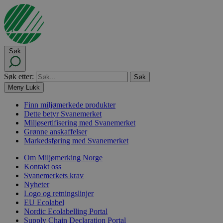
Søk
Søk etter:
Meny
Lukk
Finn miljømerkede produkter
Dette betyr Svanemerket
Miljøsertifisering med Svanemerket
Grønne anskaffelser
Markedsføring med Svanemerket
Om Miljømerking Norge
Kontakt oss
Svanemerkets krav
Nyheter
Logo og retningslinjer
EU Ecolabel
Nordic Ecolabelling Portal
Supply Chain Declaration Portal