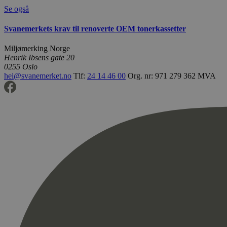
Se også
Svanemerkets krav til renoverte OEM tonerkassetter
Miljømerking Norge
Henrik Ibsens gate 20
0255 Oslo
hei@svanemerket.no
Tlf:
24 14 46 00
Org. nr: 971 279 362 MVA