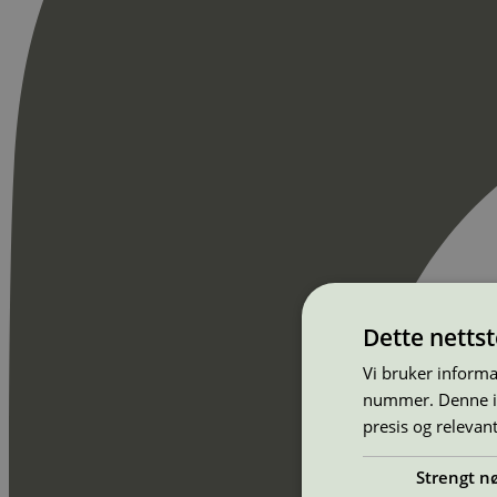
Dette netts
Vi bruker informa
nummer. Denne ide
presis og relevan
Strengt n