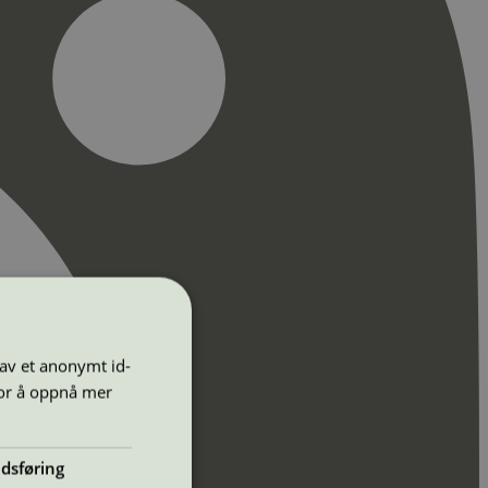
 av et anonymt id-
for å oppnå mer
dsføring