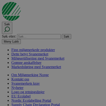
Søk
Søk etter:
Meny
Lukk
Finn miljømerkede produkter
Dette betyr Svanemerket
Miljøsertifisering med Svanemerket
Grønne anskaffelser
Markedsføring med Svanemerket
Om Miljømerking Norge
Kontakt oss
Svanemerkets krav
Nyheter
Logo og retningslinjer
EU Ecolabel
Nordic Ecolabelling Portal
Supply Chain Declaration Portal