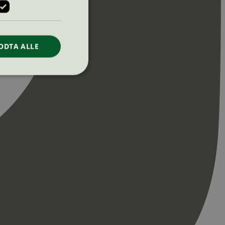
ODTA ALLE
ontoadministrasjon.
re begynnelsen på
er. Den inneholder
re begynnelsen på
er. Den inneholder