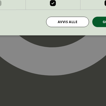
AVVIS ALLE
G
Strengt nødvendig
Statistikk
Markedsføring
nformasjonskapsler tillater kjernefunksjoner på nettstedet, som brukerinnlogging og k
rukes riktig uten strengt nødvendige informasjonskapsler.
Provider
/
Utløpsdato
Beskrivelse
Domene
InProgress
29
Cookien er satt slik at Hotjar kan spo
Hotjar Ltd
minutter
brukerens reise for et totalt antall økt
.svanemerket.no
54
ingen identifiserbar informasjon.
sekunder
29
Cookien er satt slik at Hotjar kan spo
Hotjar Ltd
minutter
brukerens reise for et totalt antall økt
.svanemerket.no
54
ingen identifiserbar informasjon.
sekunder