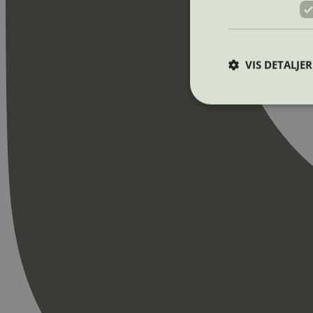
VIS DETALJER
Strengt nødvendige i
Nettstedet kan ikke b
Navn
_hjAbsoluteSession
_hjFirstSeen