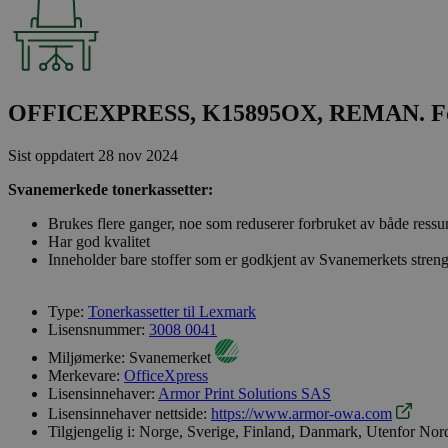
OFFICEXPRESS, K15895OX, REMAN. For
Sist oppdatert
28 nov 2024
Svanemerkede tonerkassetter:
Brukes flere ganger, noe som reduserer forbruket av både ressu
Har god kvalitet
Inneholder bare stoffer som er godkjent av Svanemerkets streng
Type:
Tonerkassetter til Lexmark
Lisensnummer:
3008 0041
Miljømerke:
Svanemerket
Merkevare:
OfficeXpress
Lisensinnehaver:
Armor Print Solutions SAS
Lisensinnehaver nettside:
https://www.armor-owa.com
Tilgjengelig i:
Norge, Sverige, Finland, Danmark, Utenfor Nor