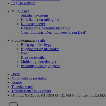
English website
Miljø
Se alle
Sirkulær økonomi
Kjemikalier og miljøgifter
Klima og energi
Bærekraft og biologisk mangfold
Clean Industrial Deal (tidligere Green Deal)
Produktområder
Se alle
Bolig og andre bygg
Byggevarer og materialer
Fond
Klær og tekstiler
Møbler og innredninger
Personlig pleie og hygiene
Hjem
Miljømerkede produkter
Kontor
Tonerkassetter
Tonerkassetter til Lexmark
OFFICEXPRESS, K15895OX, REMAN. For use in LEXMAR