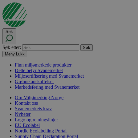
Søk
Søk etter:
Meny
Lukk
Finn miljømerkede produkter
Dette betyr Svanemerket
Miljøsertifisering med Svanemerket
Grønne anskaffelser
Markedsføring med Svanemerket
Om Miljømerking Norge
Kontakt oss
Svanemerkets krav
Nyheter
Logo og retningslinjer
EU Ecolabel
Nordic Ecolabelling Portal
Supply Chain Declaration Portal