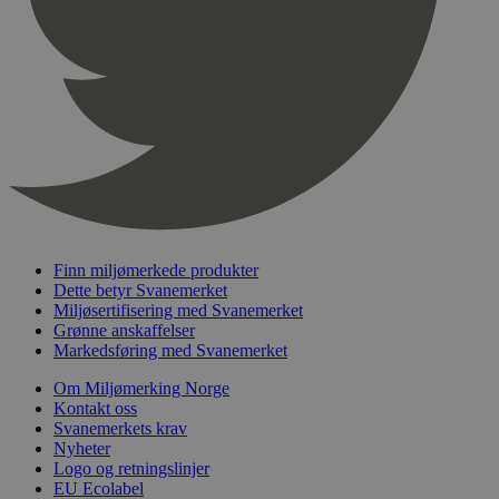
pageviewCount
.svanemerket.no
Sesjon
nelapi-product-archive-filters
svanemerket.no
4 dager 4
timer
nelapi-last-visited-category
svanemerket.no
4 dager 4
timer
wordpress_test_cookie
Sesjon
Automattic
Inc.
svanemerket.no
_hjIncludedInPageviewSample
2 minutter
Hotjar Ltd
Finn miljømerkede produkter
svanemerket.no
Dette betyr Svanemerket
Miljøsertifisering med Svanemerket
Grønne anskaffelser
Markedsføring med Svanemerket
Om Miljømerking Norge
Kontakt oss
Svanemerkets krav
Nyheter
Logo og retningslinjer
Provider
/
EU Ecolabel
Navn
Utløpsdato
Beskrivelse