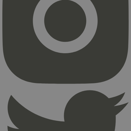
Strengt nødvendig
Statistikk
Markedsføring
Strengt nødvendige informasjonskapsler tillater
kjernefunksjoner på nettstedet, som
brukerinnlogging og kontoadministrasjon.
Nettstedet kan ikke brukes riktig uten strengt
nødvendige informasjonskapsler.
Provider
/
Navn
Utløpsdato
Domene
_hjAbsoluteSessionInProgress
29
Hotjar Ltd
minutter
.svanemerket.no
54
sekunder
_hjFirstSeen
29
Hotjar Ltd
minutter
.svanemerket.no
54
sekunder