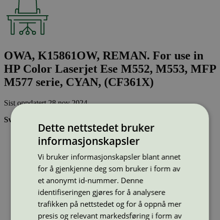
OWA, K15861OW, REMAN. For use in
HP Color Laserjet Ese M552, M553, MFP
M577 serie, CYAN, (CF361X)
Sist oppdatert
28 nov 2024
Svanemerkede tonerkassetter:
Dette nettstedet bruker
Brukes flere ganger, noe som reduserer forbruket av både
informasjonskapsler
ressurser og energi og som skaper mindre avfall
Har god kvalitet
Vi bruker informasjonskapsler blant annet
Inneholder bare stoffer som er godkjent av Svanemerkets
for å gjenkjenne deg som bruker i form av
strenge kjemikaliekontroll
et anonymt id-nummer. Denne
identifiseringen gjøres for å analysere
Type:
Tonerkassetter til HP
trafikken på nettstedet og for å oppnå mer
Lisensnummer:
3008 0041
presis og relevant markedsføring i form av
Miljømerke:
Svanemerket