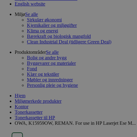
English website
Miljø
Se alle
Sirkulær økonomi
Kjemikalier og miljøgifter
Klima og energi
Bærekraft og biologisk mangfold
Clean Industrial Deal (tidligere Green Deal)
Produktområder
Se alle
Bolig og andre bygg
Byggevarer og materialer
Fond
Klær og tekstiler
Møbler og innredninger
Personlig pleie og hygiene
Hjem
Miljømerkede produkter
Kontor
Tonerkassetter
Tonerkassetter til HP
OWA, K15959OW, REMAN. For use in HP Laserjet Ese M...