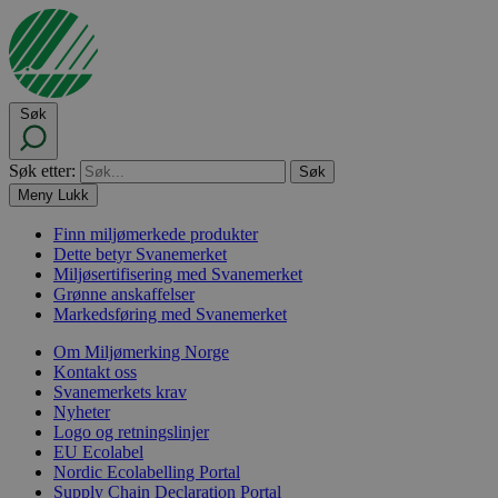
Søk
Søk etter:
Meny
Lukk
Finn miljømerkede produkter
Dette betyr Svanemerket
Miljøsertifisering med Svanemerket
Grønne anskaffelser
Markedsføring med Svanemerket
Om Miljømerking Norge
Kontakt oss
Svanemerkets krav
Nyheter
Logo og retningslinjer
EU Ecolabel
Nordic Ecolabelling Portal
Supply Chain Declaration Portal