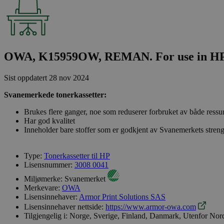
OWA, K15959OW, REMAN. For use in HP 
Sist oppdatert
28 nov 2024
Svanemerkede tonerkassetter:
Brukes flere ganger, noe som reduserer forbruket av både ressu
Har god kvalitet
Inneholder bare stoffer som er godkjent av Svanemerkets streng
Type:
Tonerkassetter til HP
Lisensnummer:
3008 0041
Miljømerke:
Svanemerket
Merkevare:
OWA
Lisensinnehaver:
Armor Print Solutions SAS
Lisensinnehaver nettside:
https://www.armor-owa.com
Tilgjengelig i:
Norge, Sverige, Finland, Danmark, Utenfor Nor