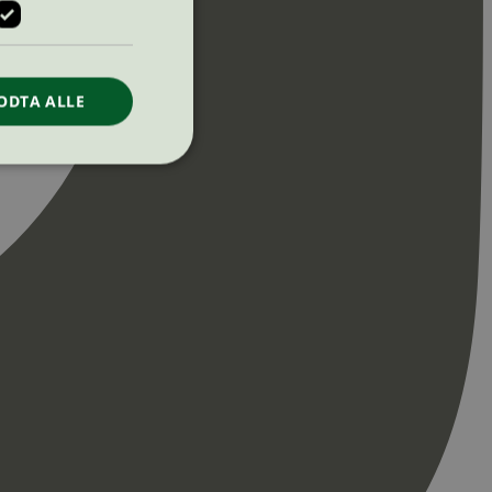
ODTA ALLE
ontoadministrasjon.
re begynnelsen på
er. Den inneholder
re begynnelsen på
er. Den inneholder