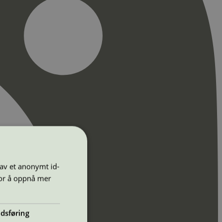
 av et anonymt id-
for å oppnå mer
dsføring