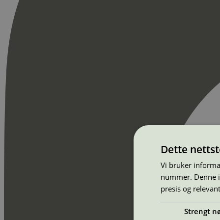
Dette netts
Vi bruker informa
nummer. Denne ide
presis og relevan
Strengt n