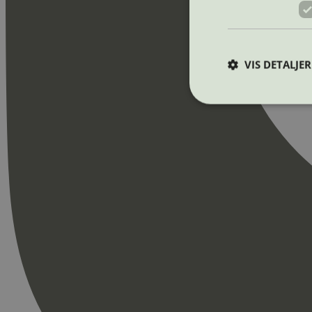
VIS DETALJER
Strengt nødvendige i
Nettstedet kan ikke b
Navn
_hjAbsoluteSession
_hjFirstSeen