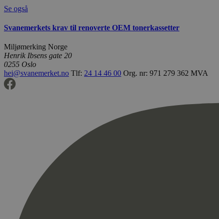
Se også
Svanemerkets krav til renoverte OEM tonerkassetter
Miljømerking Norge
Henrik Ibsens gate 20
0255 Oslo
hei@svanemerket.no
Tlf:
24 14 46 00
Org. nr: 971 279 362 MVA