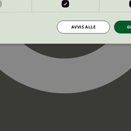
AVVIS ALLE
G
Strengt nødvendig
Statistikk
Markedsføring
nformasjonskapsler tillater kjernefunksjoner på nettstedet, som brukerinnlogging og k
rukes riktig uten strengt nødvendige informasjonskapsler.
Provider
/
Utløpsdato
Beskrivelse
Domene
InProgress
29
Cookien er satt slik at Hotjar kan spo
Hotjar Ltd
minutter
brukerens reise for et totalt antall økt
.svanemerket.no
54
ingen identifiserbar informasjon.
sekunder
29
Cookien er satt slik at Hotjar kan spo
Hotjar Ltd
minutter
brukerens reise for et totalt antall økt
.svanemerket.no
54
ingen identifiserbar informasjon.
sekunder