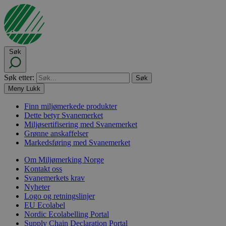
Søk
Søk etter:
Meny
Lukk
Finn miljømerkede produkter
Dette betyr Svanemerket
Miljøsertifisering med Svanemerket
Grønne anskaffelser
Markedsføring med Svanemerket
Om Miljømerking Norge
Kontakt oss
Svanemerkets krav
Nyheter
Logo og retningslinjer
EU Ecolabel
Nordic Ecolabelling Portal
Supply Chain Declaration Portal