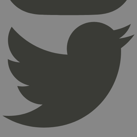
Nettstedet kan ikke brukes riktig uten strengt
nødvendige informasjonskapsler.
Provider
/
Navn
Utløpsdato
Domene
_hjAbsoluteSessionInProgress
29
Hotjar Ltd
minutter
.svanemerket.no
54
sekunder
_hjFirstSeen
29
Hotjar Ltd
minutter
.svanemerket.no
54
sekunder
pageviewCount
.svanemerket.no
Sesjon
nelapi-product-archive-filters
svanemerket.no
4 dager 4
timer
nelapi-last-visited-category
svanemerket.no
4 dager 4
timer