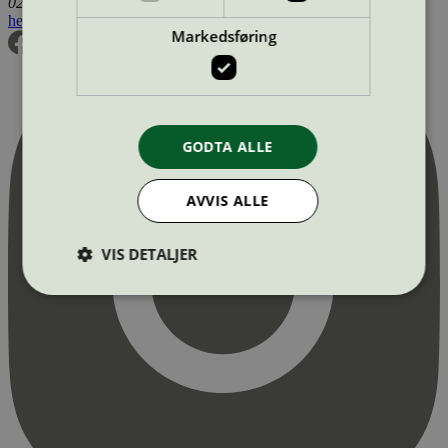
0255 Oslo
hei@svanemerket.no
Tlf:
24 14 46 00
Org. nr: 971 279 362 MVA
Markedsføring
GODTA ALLE
AVVIS ALLE
VIS DETALJER
Strengt nødvendig
Statistikk
Markedsføring
Strengt nødvendige informasjonskapsler tillater
kjernefunksjoner på nettstedet, som
brukerinnlogging og kontoadministrasjon.