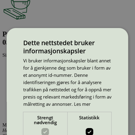
Pergo Bergen Tromsdalen Oak (L0346-
05022)
Dette nettstedet bruker
informasjonskapsler
Sist oppdatert
10 mar 2026
Vi bruker informasjonskapsler blant annet
Strekkode (GTIN):
for å gjenkjenne deg som bruker i form av
5400818701550
et anonymt id-nummer. Denne
Vis alle GTIN
Vis færre GTIN
Type:
Laminatgulv (EU Ecolabel)
identifiseringen gjøres for å analysere
Lisensnummer:
SE/035/001
trafikken på nettstedet og for å oppnå mer
Miljømerke:
EU Ecolabel
presis og relevant markedsføring i form av
Lisensinnehaver:
Unilin BV, division Flooring
målretting av annonser.
Les mer
Lisensinnehaver nettside:
http://www.unilin.com
Tilgjengelig i:
Island, Norge, Sverige, Finland, Danmark,
Utenfor Norden
Strengt
Statistikk
nødvendig
Miljømerking Norge
Henrik Ibsens gate 20