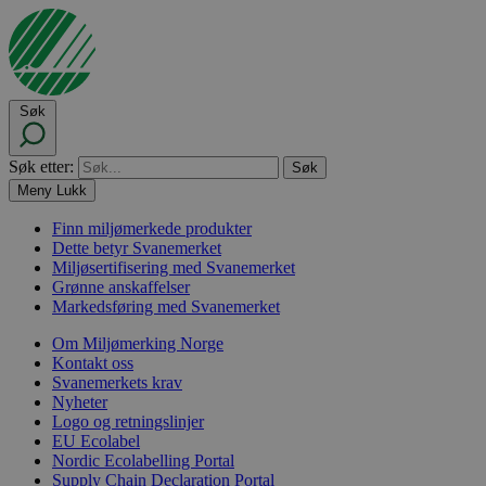
Søk
Søk etter:
Meny
Lukk
Finn miljømerkede produkter
Dette betyr Svanemerket
Miljøsertifisering med Svanemerket
Grønne anskaffelser
Markedsføring med Svanemerket
Om Miljømerking Norge
Kontakt oss
Svanemerkets krav
Nyheter
Logo og retningslinjer
EU Ecolabel
Nordic Ecolabelling Portal
Supply Chain Declaration Portal