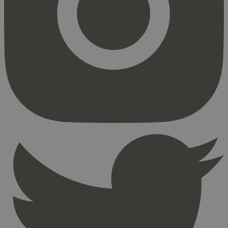
Markedsføring
Strengt nødvendige informasjonskapsler tillater
kjernefunksjoner på nettstedet, som
brukerinnlogging og kontoadministrasjon.
Nettstedet kan ikke brukes riktig uten strengt
nødvendige informasjonskapsler.
Provider
/
Navn
Utløpsdato
Domene
_hjAbsoluteSessionInProgress
29
Hotjar Ltd
minutter
.svanemerket.no
54
sekunder
_hjFirstSeen
29
Hotjar Ltd
minutter
.svanemerket.no
54
sekunder
pageviewCount
.svanemerket.no
Sesjon