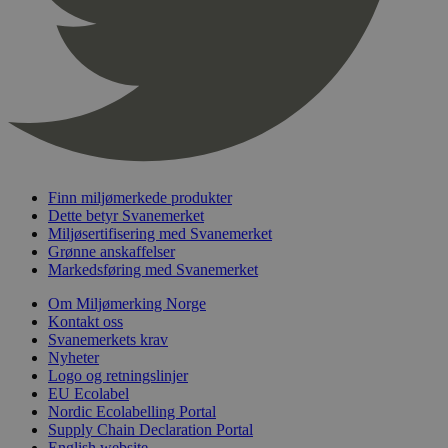
nelapi-product-archive-filters
svanemerket.no
4 dager 4
timer
nelapi-last-visited-category
svanemerket.no
4 dager 4
timer
wordpress_test_cookie
Sesjon
Automattic
Inc.
svanemerket.no
Finn miljømerkede produkter
_hjIncludedInPageviewSample
2 minutter
Hotjar Ltd
Dette betyr Svanemerket
svanemerket.no
Miljøsertifisering med Svanemerket
Grønne anskaffelser
Markedsføring med Svanemerket
Om Miljømerking Norge
Kontakt oss
Svanemerkets krav
Nyheter
Logo og retningslinjer
EU Ecolabel
Nordic Ecolabelling Portal
Provider
/
Navn
Utløpsdato
Beskrivelse
Domene
Supply Chain Declaration Portal
English website