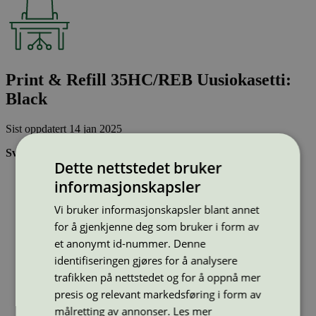
Print & Refill 35HC/REB Uusiokasetti:
Black
Sist oppdatert
14 jan 2025
Svanemerkede tonerkassetter:
Dette nettstedet bruker
Brukes flere ganger, noe som reduserer forbruket av både
informasjonskapsler
ressurser og energi og som skaper mindre avfall
Har god kvalitet
Vi bruker informasjonskapsler blant annet
Inneholder bare stoffer som er godkjent av Svanemerkets
for å gjenkjenne deg som bruker i form av
strenge kjemikaliekontroll
et anonymt id-nummer. Denne
identifiseringen gjøres for å analysere
Type:
Tonerkassetter til HP
trafikken på nettstedet og for å oppnå mer
Lisensnummer:
5008 0049
presis og relevant markedsføring i form av
Miljømerke:
Svanemerket
Merkevare:
Print & Refill
målretting av annonser.
Les mer