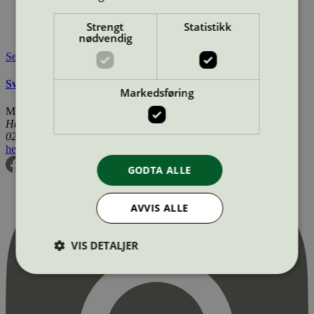
Lisensinnehaver:
wta Carsten Weser GmbH
Lisensinnehaver nettside:
http://wta-suhl.de
Strengt
Statistikk
Tilgjengelig i:
Norge, Sverige, Finland, Danmark
nødvendig
Se også
Svanemerkets krav til renoverte OEM tonerkassetter
Markedsføring
Miljømerking Norge
Henrik Ibsens gate 20
0255 Oslo
hei@svanemerket.no
Tlf:
24 14 46 00
Org. nr: 971 279 362 MVA
GODTA ALLE
AVVIS ALLE
VIS DETALJER
Strengt nødvendig
Statistikk