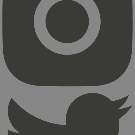
Strengt nødvendig
Statistikk
Markedsføring
Strengt nødvendige informasjonskapsler tillater
kjernefunksjoner på nettstedet, som
brukerinnlogging og kontoadministrasjon.
Nettstedet kan ikke brukes riktig uten strengt
nødvendige informasjonskapsler.
Provider
/
Navn
Utløpsdato
Domene
_hjAbsoluteSessionInProgress
29
Hotjar Ltd
minutter
.svanemerket.no
54
sekunder
_hjFirstSeen
29
Hotjar Ltd
minutter
.svanemerket.no
54
sekunder