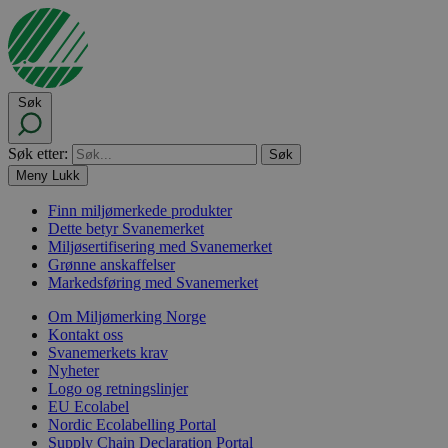
Søk
Søk etter:
Meny
Lukk
Finn miljømerkede produkter
Dette betyr Svanemerket
Miljøsertifisering med Svanemerket
Grønne anskaffelser
Markedsføring med Svanemerket
Om Miljømerking Norge
Kontakt oss
Svanemerkets krav
Nyheter
Logo og retningslinjer
EU Ecolabel
Nordic Ecolabelling Portal
Supply Chain Declaration Portal