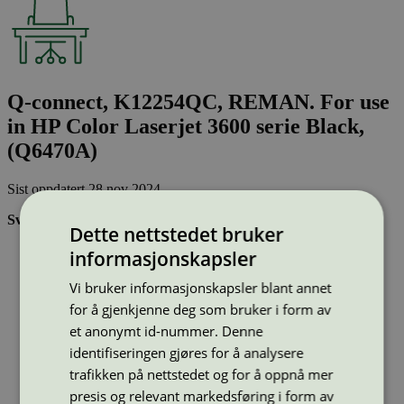
Q-connect, K12254QC, REMAN. For use
in HP Color Laserjet 3600 serie Black,
(Q6470A)
Sist oppdatert
28 nov 2024
Svanemerkede tonerkassetter:
Dette nettstedet bruker
Brukes flere ganger, noe som reduserer forbruket av både
informasjonskapsler
ressurser og energi og som skaper mindre avfall
Har god kvalitet
Vi bruker informasjonskapsler blant annet
Inneholder bare stoffer som er godkjent av Svanemerkets
for å gjenkjenne deg som bruker i form av
strenge kjemikaliekontroll
et anonymt id-nummer. Denne
identifiseringen gjøres for å analysere
Type:
Tonerkassetter til HP
trafikken på nettstedet og for å oppnå mer
Lisensnummer:
3008 0041
presis og relevant markedsføring i form av
Miljømerke:
Svanemerket