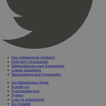
pageviewCount
.svanemerket.no
Sesjon
nelapi-product-archive-filters
svanemerket.no
4 dager 4
timer
nelapi-last-visited-category
svanemerket.no
4 dager 4
timer
wordpress_test_cookie
Sesjon
Automattic
Inc.
svanemerket.no
_hjIncludedInPageviewSample
2 minutter
Hotjar Ltd
Finn miljømerkede produkter
svanemerket.no
Dette betyr Svanemerket
Miljøsertifisering med Svanemerket
Grønne anskaffelser
Markedsføring med Svanemerket
Om Miljømerking Norge
Kontakt oss
Svanemerkets krav
Nyheter
Logo og retningslinjer
Provider
/
EU Ecolabel
Navn
Utløpsdato
Beskrivelse