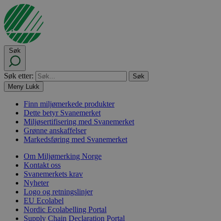
Søk
Søk etter:
Meny
Lukk
Finn miljømerkede produkter
Dette betyr Svanemerket
Miljøsertifisering med Svanemerket
Grønne anskaffelser
Markedsføring med Svanemerket
Om Miljømerking Norge
Kontakt oss
Svanemerkets krav
Nyheter
Logo og retningslinjer
EU Ecolabel
Nordic Ecolabelling Portal
Supply Chain Declaration Portal