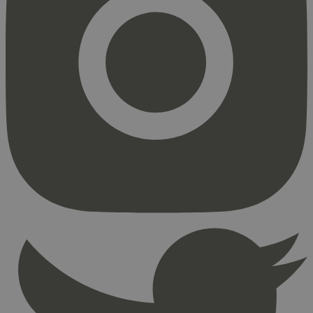
Strengt nødvendig
Statistikk
Markedsføring
Strengt nødvendige informasjonskapsler tillater
kjernefunksjoner på nettstedet, som
brukerinnlogging og kontoadministrasjon.
Nettstedet kan ikke brukes riktig uten strengt
nødvendige informasjonskapsler.
Provider
/
Navn
Utløpsdato
Domene
_hjAbsoluteSessionInProgress
29
Hotjar Ltd
minutter
.svanemerket.no
54
sekunder
_hjFirstSeen
29
Hotjar Ltd
minutter
.svanemerket.no
54
sekunder