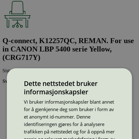
Q-connect, K12257QC, REMAN. For use
in CANON LBP 5400 serie Yellow,
(CRG717Y)
Sist oppdatert
28 nov 2024
Svanemerkede tonerkassetter:
Dette nettstedet bruker
informasjonskapsler
Brukes flere ganger, noe som reduserer forbruket av både
ressurser og energi og som skaper mindre avfall
Vi bruker informasjonskapsler blant annet
Har god kvalitet
Inneholder bare stoffer som er godkjent av Svanemerkets
for å gjenkjenne deg som bruker i form av
strenge kjemikaliekontroll
et anonymt id-nummer. Denne
identifiseringen gjøres for å analysere
Type:
Tonerkassetter til Canon
trafikken på nettstedet og for å oppnå mer
Lisensnummer:
3008 0041