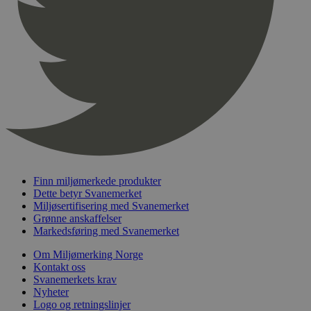
pageviewCount
.svanemerket.no
Sesjon
nelapi-product-archive-filters
svanemerket.no
4 dager 4
timer
nelapi-last-visited-category
svanemerket.no
4 dager 4
timer
wordpress_test_cookie
Sesjon
Automattic
Inc.
svanemerket.no
_hjIncludedInPageviewSample
2 minutter
Hotjar Ltd
svanemerket.no
Finn miljømerkede produkter
Dette betyr Svanemerket
Miljøsertifisering med Svanemerket
Grønne anskaffelser
Markedsføring med Svanemerket
Om Miljømerking Norge
Kontakt oss
Svanemerkets krav
Nyheter
Logo og retningslinjer
Provider
/