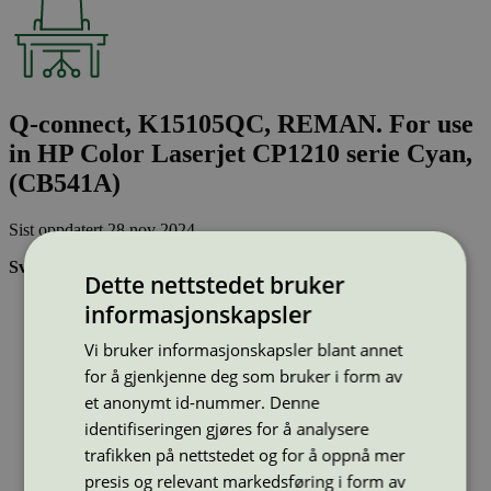
Q-connect, K15105QC, REMAN. For use
in HP Color Laserjet CP1210 serie Cyan,
(CB541A)
Sist oppdatert
28 nov 2024
Svanemerkede tonerkassetter:
Dette nettstedet bruker
Brukes flere ganger, noe som reduserer forbruket av både
informasjonskapsler
ressurser og energi og som skaper mindre avfall
Har god kvalitet
Vi bruker informasjonskapsler blant annet
Inneholder bare stoffer som er godkjent av Svanemerkets
for å gjenkjenne deg som bruker i form av
strenge kjemikaliekontroll
et anonymt id-nummer. Denne
identifiseringen gjøres for å analysere
Type:
Tonerkassetter til HP
trafikken på nettstedet og for å oppnå mer
Lisensnummer:
3008 0041
presis og relevant markedsføring i form av
Miljømerke:
Svanemerket