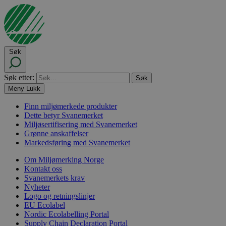
Søk
Søk etter:
Meny
Lukk
Finn miljømerkede produkter
Dette betyr Svanemerket
Miljøsertifisering med Svanemerket
Grønne anskaffelser
Markedsføring med Svanemerket
Om Miljømerking Norge
Kontakt oss
Svanemerkets krav
Nyheter
Logo og retningslinjer
EU Ecolabel
Nordic Ecolabelling Portal
Supply Chain Declaration Portal