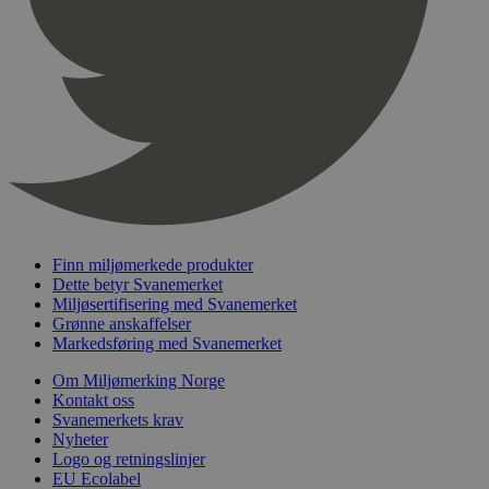
pageviewCount
.svanemerket.no
Sesjon
nelapi-product-archive-filters
svanemerket.no
4 dager 4
timer
nelapi-last-visited-category
svanemerket.no
4 dager 4
timer
wordpress_test_cookie
Sesjon
Automattic
Inc.
svanemerket.no
_hjIncludedInPageviewSample
2 minutter
Hotjar Ltd
Finn miljømerkede produkter
svanemerket.no
Dette betyr Svanemerket
Miljøsertifisering med Svanemerket
Grønne anskaffelser
Markedsføring med Svanemerket
Om Miljømerking Norge
Kontakt oss
Svanemerkets krav
Nyheter
Logo og retningslinjer
Provider
/
EU Ecolabel
Navn
Utløpsdato
Beskrivelse