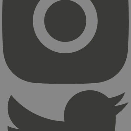
Strengt nødvendig
Statistikk
Markedsføring
Strengt nødvendige informasjonskapsler tillater
kjernefunksjoner på nettstedet, som
brukerinnlogging og kontoadministrasjon.
Nettstedet kan ikke brukes riktig uten strengt
nødvendige informasjonskapsler.
Provider
/
Navn
Utløpsdato
Domene
_hjAbsoluteSessionInProgress
29
Hotjar Ltd
minutter
.svanemerket.no
54
sekunder
_hjFirstSeen
29
Hotjar Ltd
minutter
.svanemerket.no
54
sekunder