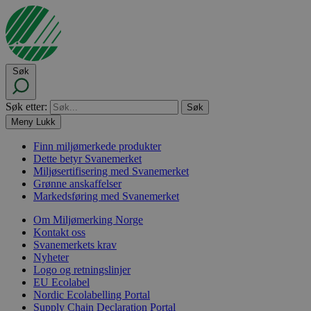
Søk
Søk etter:
Meny
Lukk
Finn miljømerkede produkter
Dette betyr Svanemerket
Miljøsertifisering med Svanemerket
Grønne anskaffelser
Markedsføring med Svanemerket
Om Miljømerking Norge
Kontakt oss
Svanemerkets krav
Nyheter
Logo og retningslinjer
EU Ecolabel
Nordic Ecolabelling Portal
Supply Chain Declaration Portal