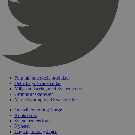
pageviewCount
.svanemerket.no
Sesjon
nelapi-product-archive-filters
svanemerket.no
4 dager 4
timer
nelapi-last-visited-category
svanemerket.no
4 dager 4
timer
wordpress_test_cookie
Sesjon
Automattic
Inc.
svanemerket.no
_hjIncludedInPageviewSample
2 minutter
Hotjar Ltd
svanemerket.no
Finn miljømerkede produkter
Dette betyr Svanemerket
Miljøsertifisering med Svanemerket
Grønne anskaffelser
Markedsføring med Svanemerket
Om Miljømerking Norge
Kontakt oss
Svanemerkets krav
Nyheter
Logo og retningslinjer
Provider
/