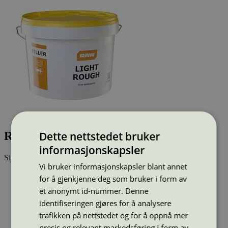
Raw Light Rough
Dette nettstedet bruker
informasjonskapsler
Sist oppdatert
08 jul 2026
Vi bruker informasjonskapsler blant annet
Strekkode (GTIN):
for å gjenkjenne deg som bruker i form av
5710764347406, 5710764347406
et anonymt id-nummer. Denne
Vis alle GTIN
Vis færre GTIN
Type:
Sparkel
identifiseringen gjøres for å analysere
Lisensnummer:
5097 0012
trafikken på nettstedet og for å oppnå mer
Miljømerke:
Svanemerket
presis og relevant markedsføring i form av