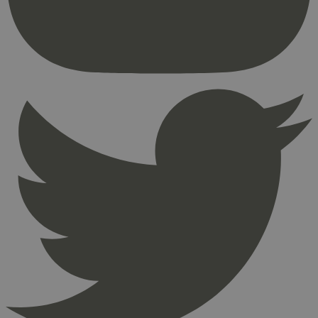
brukerinnlogging og kontoadministrasjon.
Nettstedet kan ikke brukes riktig uten strengt
nødvendige informasjonskapsler.
Provider
/
Navn
Utløpsdato
Domene
_hjAbsoluteSessionInProgress
29
Hotjar Ltd
minutter
.svanemerket.no
54
sekunder
_hjFirstSeen
29
Hotjar Ltd
minutter
.svanemerket.no
54
sekunder
pageviewCount
.svanemerket.no
Sesjon
nelapi-product-archive-filters
svanemerket.no
4 dager 4
timer
nelapi-last-visited-category
svanemerket.no
4 dager 4