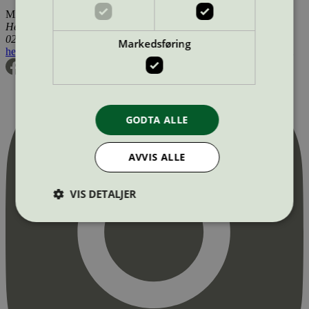
Miljømerking Norge
Henrik Ibsens gate 20
0255 Oslo
Markedsføring
hei@svanemerket.no
Tlf:
24 14 46 00
Org. nr: 971 279 362 MVA
GODTA ALLE
AVVIS ALLE
VIS DETALJER
Strengt nødvendig
Statistikk
Markedsføring
Strengt nødvendige informasjonskapsler tillater
kjernefunksjoner på nettstedet, som