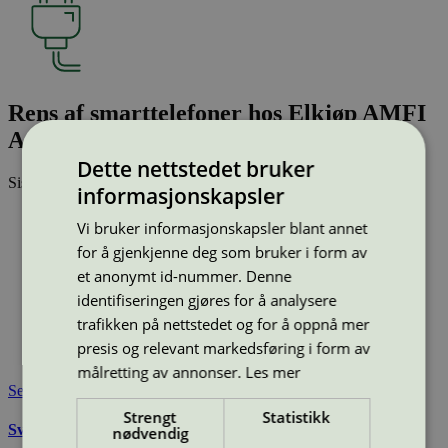
Rens af smarttelefoner hos Elkjøp AMFI
Askøy, Kleppevegen 110 Kleppestø
Dette nettstedet bruker
Sist oppdatert
30 okt 2025
informasjonskapsler
Type:
Rengjøring av væskeskadede smarttelefoner
Vi bruker informasjonskapsler blant annet
Lisensnummer:
5108 0001
for å gjenkjenne deg som bruker i form av
Miljømerke:
Svanemerket
et anonymt id-nummer. Denne
Merkevare:
Techsave
identifiseringen gjøres for å analysere
Merkevare nettside:
https://techsave.com/
Lisensinnehaver:
Techsave A/S
trafikken på nettstedet og for å oppnå mer
Lisensinnehaver nettside:
https://techsave.com/
presis og relevant markedsføring i form av
Tilgjengelig i:
Norge
målretting av annonser.
Les mer
Se også
Strengt
Statistikk
Svanemerkets krav til rengjøring av væskeskadet elektronikk
nødvendig