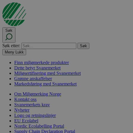
Søk
Søk etter:
Meny
Lukk
Finn miljømerkede produkter
Dette betyr Svanemerket
Miljøsertifisering med Svanemerket
Grønne anskaffelser
Markedsføring med Svanemerket
Om Miljømerking Norge
Kontakt oss
Svanemerkets krav
Nyheter
Logo og retningslinjer
EU Ecolabel
Nordic Ecolabelling Portal
Supply Chain Declaration Portal