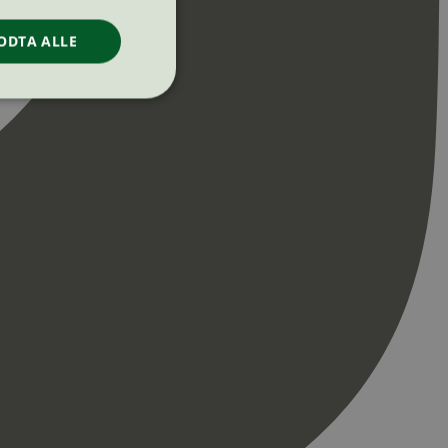
ODTA ALLE
ontoadministrasjon.
re begynnelsen på
er. Den inneholder
re begynnelsen på
er. Den inneholder