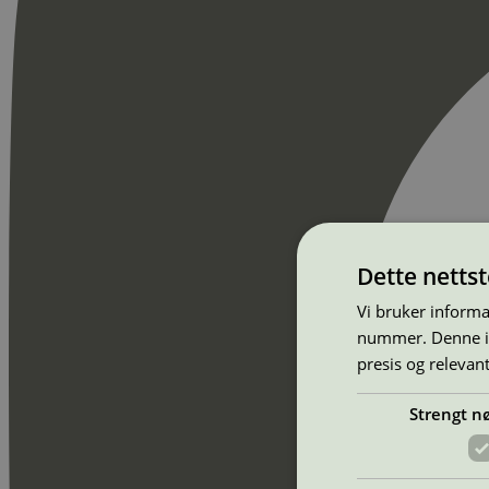
Dette netts
Vi bruker informa
nummer. Denne ide
presis og relevan
Strengt n