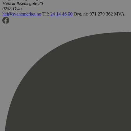
Henrik Ibsens gate 20
0255 Oslo
hei@svanemerket.no
Tlf:
24 14 46 00
Org. nr: 971 279 362 MVA