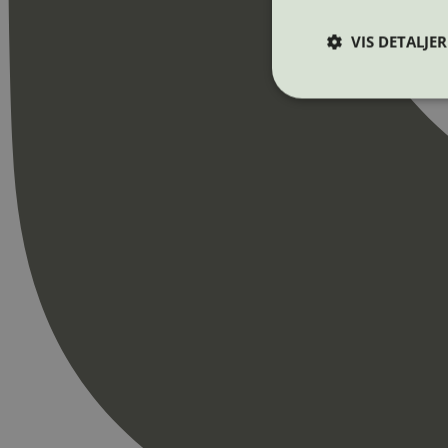
VIS DETALJER
Strengt nødvendige i
Nettstedet kan ikke b
Navn
_hjAbsoluteSession
_hjFirstSeen
pageviewCount
nelapi-product-archi