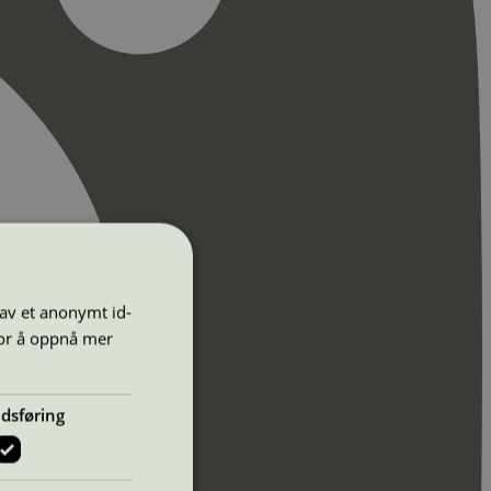
 av et anonymt id-
for å oppnå mer
dsføring