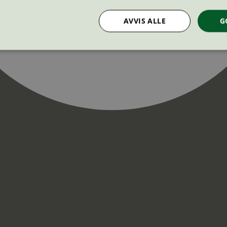
AVVIS ALLE
G
Strengt nødvendig
Statistikk
Markedsføring
nformasjonskapsler tillater kjernefunksjoner på nettstedet, som brukerinnlogging og k
rukes riktig uten strengt nødvendige informasjonskapsler.
Provider
/
Utløpsdato
Beskrivelse
Domene
InProgress
29
Cookien er satt slik at Hotjar kan spo
Hotjar Ltd
minutter
brukerens reise for et totalt antall økt
.svanemerket.no
54
ingen identifiserbar informasjon.
sekunder
29
Cookien er satt slik at Hotjar kan spo
Hotjar Ltd
minutter
brukerens reise for et totalt antall økt
.svanemerket.no
54
ingen identifiserbar informasjon.
sekunder
.svanemerket.no
Sesjon
ve-filters
svanemerket.no
4 dager 4