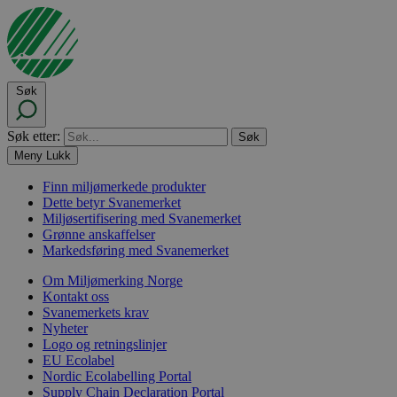
Søk
Søk etter:
Meny
Lukk
Finn miljømerkede produkter
Dette betyr Svanemerket
Miljøsertifisering med Svanemerket
Grønne anskaffelser
Markedsføring med Svanemerket
Om Miljømerking Norge
Kontakt oss
Svanemerkets krav
Nyheter
Logo og retningslinjer
EU Ecolabel
Nordic Ecolabelling Portal
Supply Chain Declaration Portal