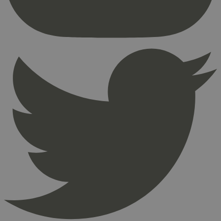
Nettstedet kan ikke brukes riktig uten strengt
nødvendige informasjonskapsler.
Provider
/
Navn
Utløpsdato
Domene
_hjAbsoluteSessionInProgress
29
Hotjar Ltd
minutter
.svanemerket.no
54
sekunder
_hjFirstSeen
29
Hotjar Ltd
minutter
.svanemerket.no
54
sekunder
pageviewCount
.svanemerket.no
Sesjon
nelapi-product-archive-filters
svanemerket.no
4 dager 4
timer
nelapi-last-visited-category
svanemerket.no
4 dager 4
timer