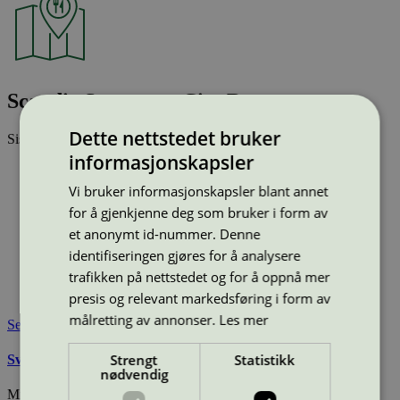
Scandic Stavanger City Restaurant
Dette nettstedet bruker
Sist oppdatert
09 jan 2026
informasjonskapsler
Type:
Hotellrestaurant
Lisensnummer:
2055 0367
Vi bruker informasjonskapsler blant annet
Miljømerke:
Svanemerket
for å gjenkjenne deg som bruker i form av
Merkevare:
Scandic
et anonymt id-nummer. Denne
Merkevare nettside:
https://www.scandichotels.no/
identifiseringen gjøres for å analysere
Lisensinnehaver:
Scandic Hotels AS
trafikken på nettstedet og for å oppnå mer
Lisensinnehaver nettside:
https://www.scandichotels.no/
Tilgjengelig i:
Norge
presis og relevant markedsføring i form av
målretting av annonser.
Les mer
Se også
Strengt
Statistikk
Svanemerkets krav til hoteller og andre overnattingssteder
nødvendig
Miljømerking Norge