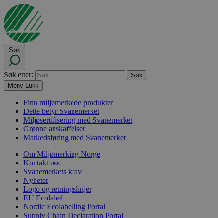
Søk
Søk etter:
Meny
Lukk
Finn miljømerkede produkter
Dette betyr Svanemerket
Miljøsertifisering med Svanemerket
Grønne anskaffelser
Markedsføring med Svanemerket
Om Miljømerking Norge
Kontakt oss
Svanemerkets krav
Nyheter
Logo og retningslinjer
EU Ecolabel
Nordic Ecolabelling Portal
Supply Chain Declaration Portal