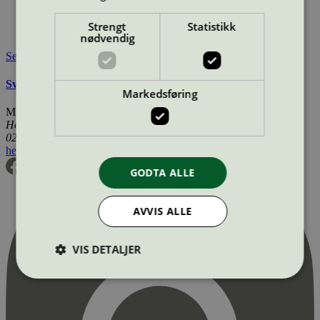
Lisensinnehaver:
Turbon România SRL
Tilgjengelig i:
Island, Norge, Sverige, Finland, Danmark,
Strengt
Statistikk
Utenfor Norden
nødvendig
Se også
Svanemerkets krav til renoverte OEM tonerkassetter
Markedsføring
Miljømerking Norge
Henrik Ibsens gate 20
0255 Oslo
hei@svanemerket.no
Tlf:
24 14 46 00
Org. nr: 971 279 362 MVA
GODTA ALLE
AVVIS ALLE
VIS DETALJER
Strengt nødvendig
Statistikk