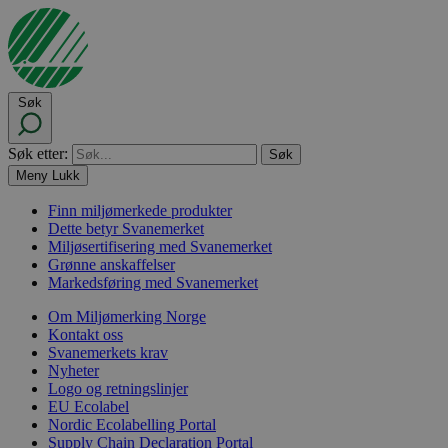
Søk
Søk etter:
Meny
Lukk
Finn miljømerkede produkter
Dette betyr Svanemerket
Miljøsertifisering med Svanemerket
Grønne anskaffelser
Markedsføring med Svanemerket
Om Miljømerking Norge
Kontakt oss
Svanemerkets krav
Nyheter
Logo og retningslinjer
EU Ecolabel
Nordic Ecolabelling Portal
Supply Chain Declaration Portal