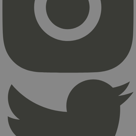
Markedsføring
Strengt nødvendige informasjonskapsler tillater
kjernefunksjoner på nettstedet, som
brukerinnlogging og kontoadministrasjon.
Nettstedet kan ikke brukes riktig uten strengt
nødvendige informasjonskapsler.
Provider
/
Navn
Utløpsdato
Domene
_hjAbsoluteSessionInProgress
29
Hotjar Ltd
minutter
.svanemerket.no
54
sekunder
_hjFirstSeen
29
Hotjar Ltd
minutter
.svanemerket.no
54
sekunder
pageviewCount
.svanemerket.no
Sesjon