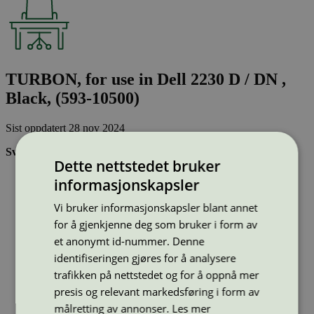
TURBON, for use in Dell 2230 D / DN ,
Black, (593-10500)
Sist oppdatert
28 nov 2024
Svanemerkede tonerkassetter:
Dette nettstedet bruker
Brukes flere ganger, noe som reduserer forbruket av både
informasjonskapsler
ressurser og energi og som skaper mindre avfall
Har god kvalitet
Vi bruker informasjonskapsler blant annet
Inneholder bare stoffer som er godkjent av Svanemerkets
for å gjenkjenne deg som bruker i form av
strenge kjemikaliekontroll
et anonymt id-nummer. Denne
identifiseringen gjøres for å analysere
Type:
Tonerkassetter til Dell
trafikken på nettstedet og for å oppnå mer
Lisensnummer:
3008 0046
presis og relevant markedsføring i form av
Miljømerke:
Svanemerket
målretting av annonser.
Les mer
Merkevare:
Turbon