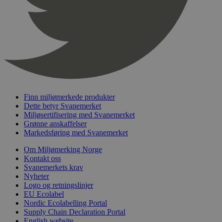
nelapi-product-archive-filters
svanemerket.no
4 dager 4
timer
nelapi-last-visited-category
svanemerket.no
4 dager 4
timer
wordpress_test_cookie
Sesjon
Automattic
Inc.
svanemerket.no
Finn miljømerkede produkter
_hjIncludedInPageviewSample
2 minutter
Hotjar Ltd
Dette betyr Svanemerket
svanemerket.no
Miljøsertifisering med Svanemerket
Grønne anskaffelser
Markedsføring med Svanemerket
Om Miljømerking Norge
Kontakt oss
Svanemerkets krav
Nyheter
Logo og retningslinjer
EU Ecolabel
Nordic Ecolabelling Portal
Provider
/
Navn
Utløpsdato
Beskrivelse
Domene
Supply Chain Declaration Portal
English website