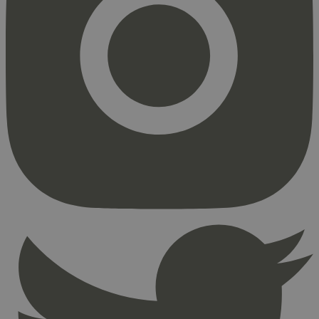
Strengt nødvendig
Statistikk
Markedsføring
Strengt nødvendige informasjonskapsler tillater
kjernefunksjoner på nettstedet, som
brukerinnlogging og kontoadministrasjon.
Nettstedet kan ikke brukes riktig uten strengt
nødvendige informasjonskapsler.
Provider
/
Navn
Utløpsdato
Domene
_hjAbsoluteSessionInProgress
29
Hotjar Ltd
minutter
.svanemerket.no
54
sekunder
_hjFirstSeen
29
Hotjar Ltd
minutter
.svanemerket.no
54
sekunder