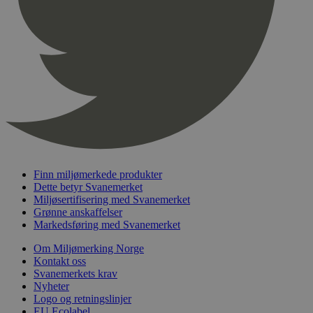
pageviewCount
.svanemerket.no
Sesjon
nelapi-product-archive-filters
svanemerket.no
4 dager 4
timer
nelapi-last-visited-category
svanemerket.no
4 dager 4
timer
wordpress_test_cookie
Sesjon
Automattic
Inc.
svanemerket.no
_hjIncludedInPageviewSample
2 minutter
Hotjar Ltd
svanemerket.no
Finn miljømerkede produkter
Dette betyr Svanemerket
Miljøsertifisering med Svanemerket
Grønne anskaffelser
Markedsføring med Svanemerket
Om Miljømerking Norge
Kontakt oss
Svanemerkets krav
Nyheter
Logo og retningslinjer
Provider
/
EU Ecolabel
Navn
Utløpsdato
Beskrivelse