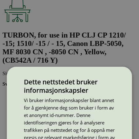
TURBON, for use in HP CLJ CP 1210/
-15; 1510/ -15 / - 15, Canon LBP-5050,
MF 8030 CN , -8050 CN , Yellow,
(CB542A / 716 Y)
Sist oppdatert
28 nov 2024
Dette nettstedet bruker
Svanemerkede tonerkassetter:
informasjonskapsler
Brukes flere ganger, noe som reduserer forbruket av både
Vi bruker informasjonskapsler blant annet
ressurser og energi og som skaper mindre avfall
Har god kvalitet
for å gjenkjenne deg som bruker i form av
Inneholder bare stoffer som er godkjent av Svanemerkets
et anonymt id-nummer. Denne
strenge kjemikaliekontroll
identifiseringen gjøres for å analysere
trafikken på nettstedet og for å oppnå mer
Type:
Tonerkassetter til HP
presis og relevant markedsføring i form av
Lisensnummer:
3008 0046