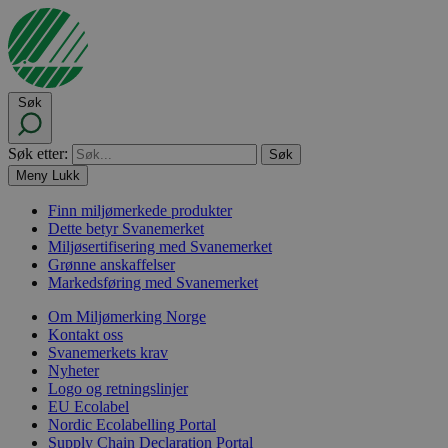
Søk
Søk etter:
Meny
Lukk
Finn miljømerkede produkter
Dette betyr Svanemerket
Miljøsertifisering med Svanemerket
Grønne anskaffelser
Markedsføring med Svanemerket
Om Miljømerking Norge
Kontakt oss
Svanemerkets krav
Nyheter
Logo og retningslinjer
EU Ecolabel
Nordic Ecolabelling Portal
Supply Chain Declaration Portal