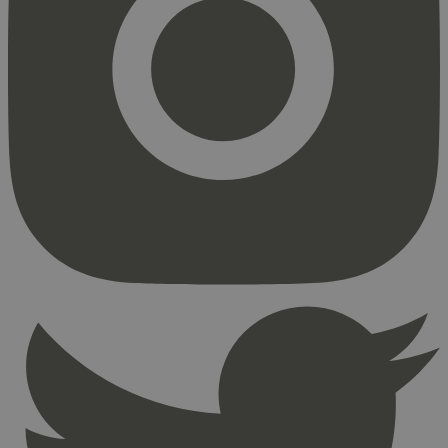
Strengt nødvendig
Statistikk
Markedsføring
Strengt nødvendige informasjonskapsler tillater
kjernefunksjoner på nettstedet, som
brukerinnlogging og kontoadministrasjon.
Nettstedet kan ikke brukes riktig uten strengt
nødvendige informasjonskapsler.
Provider
/
Navn
Utløpsdato
Domene
_hjAbsoluteSessionInProgress
29
Hotjar Ltd
minutter
.svanemerket.no
54
sekunder
_hjFirstSeen
29
Hotjar Ltd
minutter
.svanemerket.no
54
sekunder