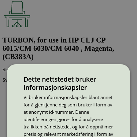
TURBON, for use in HP CLJ CP
6015/CM 6030/CM 6040 , Magenta,
(CB383A)
Sist oppdatert
28 nov 2024
Dette nettstedet bruker
Svanemerkede tonerkassetter:
informasjonskapsler
Brukes flere ganger, noe som reduserer forbruket av både
ressurser og energi og som skaper mindre avfall
Vi bruker informasjonskapsler blant annet
Har god kvalitet
for å gjenkjenne deg som bruker i form av
Inneholder bare stoffer som er godkjent av Svanemerkets
et anonymt id-nummer. Denne
strenge kjemikaliekontroll
identifiseringen gjøres for å analysere
trafikken på nettstedet og for å oppnå mer
Type:
Tonerkassetter til HP
presis og relevant markedsføring i form av
Lisensnummer:
3008 0046