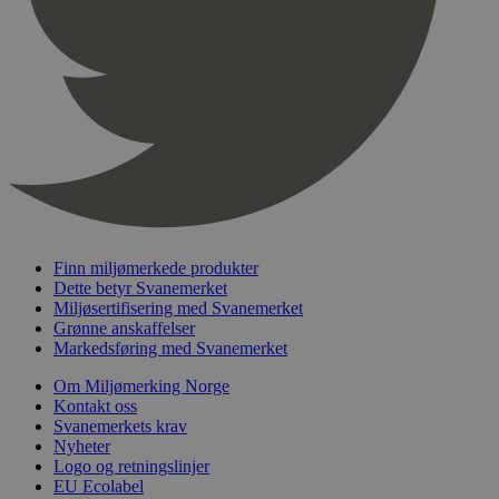
pageviewCount
.svanemerket.no
Sesjon
nelapi-product-archive-filters
svanemerket.no
4 dager 4
timer
nelapi-last-visited-category
svanemerket.no
4 dager 4
timer
wordpress_test_cookie
Sesjon
Automattic
Inc.
svanemerket.no
_hjIncludedInPageviewSample
2 minutter
Hotjar Ltd
Finn miljømerkede produkter
svanemerket.no
Dette betyr Svanemerket
Miljøsertifisering med Svanemerket
Grønne anskaffelser
Markedsføring med Svanemerket
Om Miljømerking Norge
Kontakt oss
Svanemerkets krav
Nyheter
Logo og retningslinjer
Provider
/
EU Ecolabel
Navn
Utløpsdato
Beskrivelse