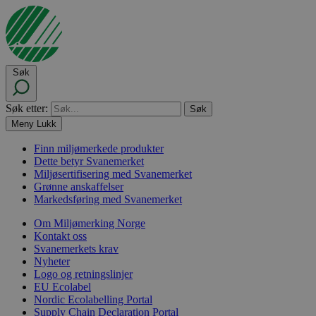
Søk
Søk etter:
Meny
Lukk
Finn miljømerkede produkter
Dette betyr Svanemerket
Miljøsertifisering med Svanemerket
Grønne anskaffelser
Markedsføring med Svanemerket
Om Miljømerking Norge
Kontakt oss
Svanemerkets krav
Nyheter
Logo og retningslinjer
EU Ecolabel
Nordic Ecolabelling Portal
Supply Chain Declaration Portal