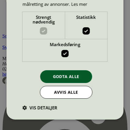
målretting av annonser.
Les mer
Miljømerke:
Svanemerket
Merkevare:
Turbon
Lisensinnehaver:
Turbon România SRL
Strengt
Statistikk
Tilgjengelig i:
Island, Norge, Sverige, Finland, Danmark,
nødvendig
Utenfor Norden
Se også
Markedsføring
Svanemerkets krav til renoverte OEM tonerkassetter
Miljømerking Norge
Henrik Ibsens gate 20
0255 Oslo
hei@svanemerket.no
Tlf:
24 14 46 00
Org. nr: 971 279 362 MVA
GODTA ALLE
AVVIS ALLE
VIS DETALJER