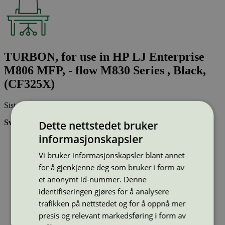
TURBON, for use in HP LJ Enterprise
M806 MFP, - flow M830 Series , Black,
(CF325X)
Sist oppdatert
28 nov 2024
Svanemerkede tonerkassetter:
Dette nettstedet bruker
informasjonskapsler
Brukes flere ganger, noe som reduserer forbruket av både
ressurser og energi og som skaper mindre avfall
Vi bruker informasjonskapsler blant annet
Har god kvalitet
Inneholder bare stoffer som er godkjent av Svanemerkets
for å gjenkjenne deg som bruker i form av
strenge kjemikaliekontroll
et anonymt id-nummer. Denne
identifiseringen gjøres for å analysere
Type:
Tonerkassetter til HP
trafikken på nettstedet og for å oppnå mer
Lisensnummer:
3008 0046
presis og relevant markedsføring i form av
Miljømerke:
Svanemerket