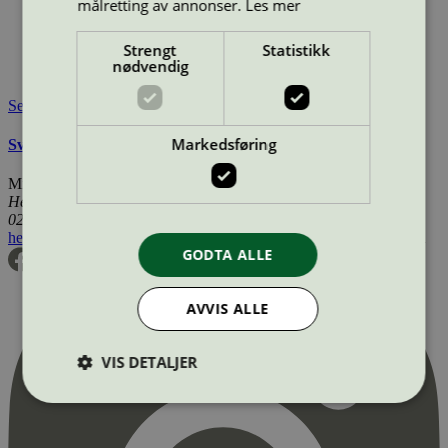
målretting av annonser.
Les mer
Merkevare:
Turbon
Lisensinnehaver:
Turbon România SRL
Strengt
Statistikk
Tilgjengelig i:
Island, Norge, Sverige, Finland, Danmark,
nødvendig
Utenfor Norden
Se også
Markedsføring
Svanemerkets krav til renoverte OEM tonerkassetter
Miljømerking Norge
Henrik Ibsens gate 20
0255 Oslo
hei@svanemerket.no
Tlf:
24 14 46 00
Org. nr: 971 279 362 MVA
GODTA ALLE
AVVIS ALLE
VIS DETALJER
Strengt nødvendig
Statistikk