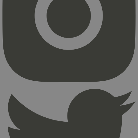
Markedsføring
Strengt nødvendige informasjonskapsler tillater
kjernefunksjoner på nettstedet, som
brukerinnlogging og kontoadministrasjon.
Nettstedet kan ikke brukes riktig uten strengt
nødvendige informasjonskapsler.
Provider
/
Navn
Utløpsdato
Domene
_hjAbsoluteSessionInProgress
29
Hotjar Ltd
minutter
.svanemerket.no
54
sekunder
_hjFirstSeen
29
Hotjar Ltd
minutter
.svanemerket.no
54
sekunder