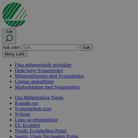
Søk
Søk etter:
Meny
Lukk
Finn miljømerkede produkter
Dette betyr Svanemerket
Miljøsertifisering med Svanemerket
Grønne anskaffelser
Markedsføring med Svanemerket
Om Miljømerking Norge
Kontakt oss
Svanemerkets krav
Nyheter
Logo og retningslinjer
EU Ecolabel
Nordic Ecolabelling Portal
Supply Chain Declaration Portal