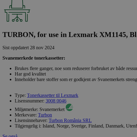
TURBON, for use in Lexmark XM1145, Bl
Sist oppdatert
28 nov 2024
Svanemerkede tonerkassetter:
Brukes flere ganger, noe som reduserer forbruket av både ressu
Har god kvalitet
Inneholder bare stoffer som er godkjent av Svanemerkets streng
Type:
Tonerkassetter til Lexmark
Lisensnummer:
3008 0046
Miljømerke:
Svanemerket
Merkevare:
Turbon
Lisensinnehaver:
Turbon România SRL
Tilgjengelig i:
Island, Norge, Sverige, Finland, Danmark, Uten
Se også