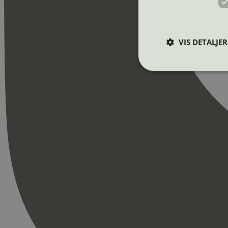
VIS DETALJER
Strengt nødvendige i
Nettstedet kan ikke b
Navn
_hjAbsoluteSession
_hjFirstSeen