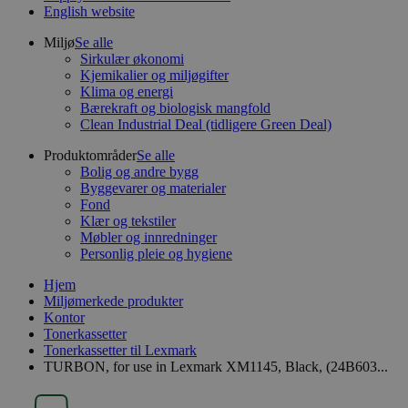
English website
Miljø
Se alle
Sirkulær økonomi
Kjemikalier og miljøgifter
Klima og energi
Bærekraft og biologisk mangfold
Clean Industrial Deal (tidligere Green Deal)
Produktområder
Se alle
Bolig og andre bygg
Byggevarer og materialer
Fond
Klær og tekstiler
Møbler og innredninger
Personlig pleie og hygiene
Hjem
Miljømerkede produkter
Kontor
Tonerkassetter
Tonerkassetter til Lexmark
TURBON, for use in Lexmark XM1145, Black, (24B603...