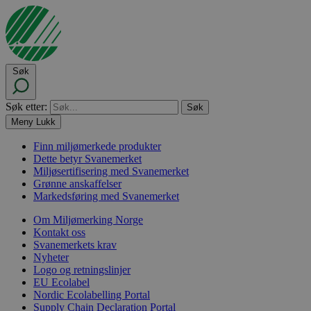
Søk
Søk etter:
Meny
Lukk
Finn miljømerkede produkter
Dette betyr Svanemerket
Miljøsertifisering med Svanemerket
Grønne anskaffelser
Markedsføring med Svanemerket
Om Miljømerking Norge
Kontakt oss
Svanemerkets krav
Nyheter
Logo og retningslinjer
EU Ecolabel
Nordic Ecolabelling Portal
Supply Chain Declaration Portal