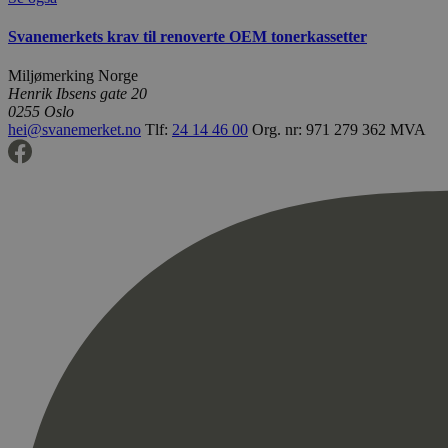
Svanemerkets krav til renoverte OEM tonerkassetter
Miljømerking Norge
Henrik Ibsens gate 20
0255 Oslo
hei@svanemerket.no
Tlf:
24 14 46 00
Org. nr: 971 279 362 MVA