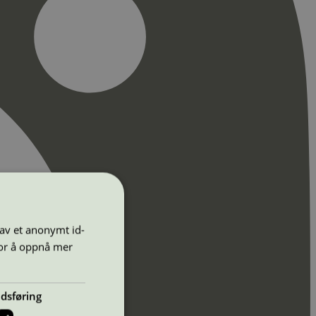
 av et anonymt id-
for å oppnå mer
dsføring