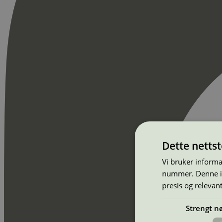
Dette netts
Vi bruker informa
nummer. Denne ide
presis og relevan
Strengt n