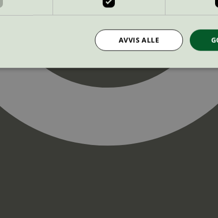
AVVIS ALLE
G
Strengt nødvendig
Statistikk
Markedsføring
nformasjonskapsler tillater kjernefunksjoner på nettstedet, som brukerinnlogging og k
rukes riktig uten strengt nødvendige informasjonskapsler.
Provider
/
Utløpsdato
Beskrivelse
Domene
InProgress
29
Cookien er satt slik at Hotjar kan spo
Hotjar Ltd
minutter
brukerens reise for et totalt antall økt
.svanemerket.no
54
ingen identifiserbar informasjon.
sekunder
29
Cookien er satt slik at Hotjar kan spo
Hotjar Ltd
minutter
brukerens reise for et totalt antall økt
.svanemerket.no
54
ingen identifiserbar informasjon.
sekunder