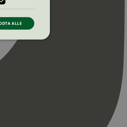
ODTA ALLE
ontoadministrasjon.
re begynnelsen på
er. Den inneholder
re begynnelsen på
er. Den inneholder