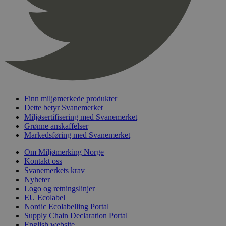
nelapi-product-archive-filters
svanemerket.no
4 dager 4
timer
nelapi-last-visited-category
svanemerket.no
4 dager 4
timer
wordpress_test_cookie
Sesjon
Automattic
Inc.
svanemerket.no
Finn miljømerkede produkter
_hjIncludedInPageviewSample
2 minutter
Hotjar Ltd
Dette betyr Svanemerket
svanemerket.no
Miljøsertifisering med Svanemerket
Grønne anskaffelser
Markedsføring med Svanemerket
Om Miljømerking Norge
Kontakt oss
Svanemerkets krav
Nyheter
Logo og retningslinjer
EU Ecolabel
Nordic Ecolabelling Portal
Provider
/
Navn
Utløpsdato
Beskrivelse
Domene
Supply Chain Declaration Portal
English website