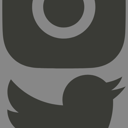
Markedsføring
Strengt nødvendige informasjonskapsler tillater
kjernefunksjoner på nettstedet, som
brukerinnlogging og kontoadministrasjon.
Nettstedet kan ikke brukes riktig uten strengt
nødvendige informasjonskapsler.
Provider
/
Navn
Utløpsdato
Domene
_hjAbsoluteSessionInProgress
29
Hotjar Ltd
minutter
.svanemerket.no
54
sekunder
_hjFirstSeen
29
Hotjar Ltd
minutter
.svanemerket.no
54
sekunder
pageviewCount
.svanemerket.no
Sesjon