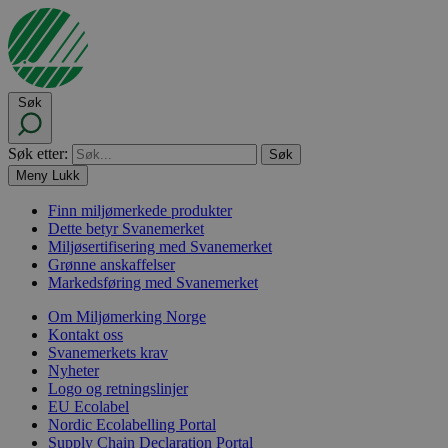
Søk
Søk etter:
Meny
Lukk
Finn miljømerkede produkter
Dette betyr Svanemerket
Miljøsertifisering med Svanemerket
Grønne anskaffelser
Markedsføring med Svanemerket
Om Miljømerking Norge
Kontakt oss
Svanemerkets krav
Nyheter
Logo og retningslinjer
EU Ecolabel
Nordic Ecolabelling Portal
Supply Chain Declaration Portal