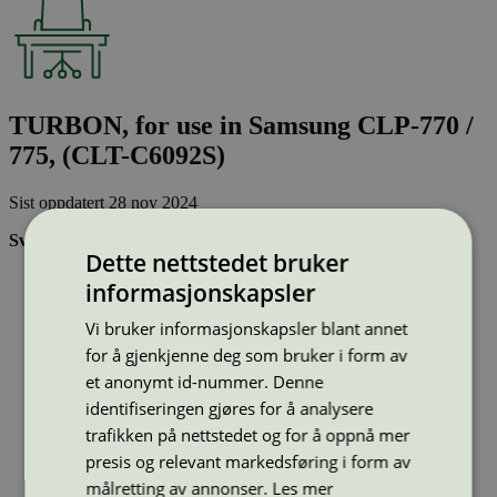
TURBON, for use in Samsung CLP-770 /
775, (CLT-C6092S)
Sist oppdatert
28 nov 2024
Svanemerkede tonerkassetter:
Dette nettstedet bruker
Brukes flere ganger, noe som reduserer forbruket av både
informasjonskapsler
ressurser og energi og som skaper mindre avfall
Har god kvalitet
Vi bruker informasjonskapsler blant annet
Inneholder bare stoffer som er godkjent av Svanemerkets
for å gjenkjenne deg som bruker i form av
strenge kjemikaliekontroll
et anonymt id-nummer. Denne
identifiseringen gjøres for å analysere
Type:
Tonerkassetter til Samsung
trafikken på nettstedet og for å oppnå mer
Lisensnummer:
3008 0046
presis og relevant markedsføring i form av
Miljømerke:
Svanemerket
målretting av annonser.
Les mer
Merkevare:
Turbon