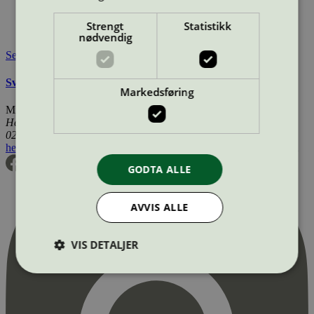
Lisensinnehaver:
Turbon România SRL
Tilgjengelig i:
Island, Norge, Sverige, Finland, Danmark,
Strengt
Statistikk
Utenfor Norden
nødvendig
Se også
Svanemerkets krav til renoverte OEM tonerkassetter
Markedsføring
Miljømerking Norge
Henrik Ibsens gate 20
0255 Oslo
hei@svanemerket.no
Tlf:
24 14 46 00
Org. nr: 971 279 362 MVA
GODTA ALLE
AVVIS ALLE
VIS DETALJER
Strengt nødvendig
Statistikk