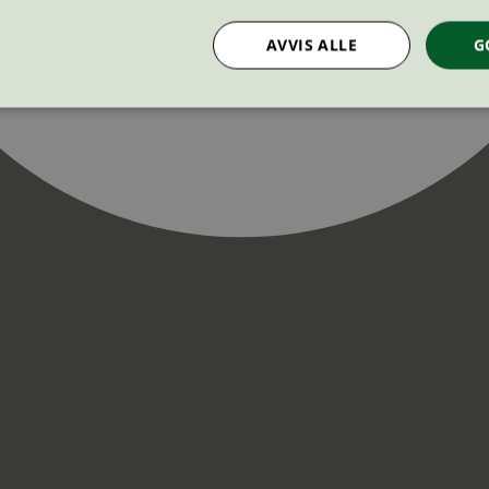
AVVIS ALLE
G
Strengt nødvendig
Statistikk
Markedsføring
nformasjonskapsler tillater kjernefunksjoner på nettstedet, som brukerinnlogging og k
rukes riktig uten strengt nødvendige informasjonskapsler.
Provider
/
Utløpsdato
Beskrivelse
Domene
InProgress
29
Cookien er satt slik at Hotjar kan spo
Hotjar Ltd
minutter
brukerens reise for et totalt antall økt
.svanemerket.no
54
ingen identifiserbar informasjon.
sekunder
29
Cookien er satt slik at Hotjar kan spo
Hotjar Ltd
minutter
brukerens reise for et totalt antall økt
.svanemerket.no
54
ingen identifiserbar informasjon.
sekunder
.svanemerket.no
Sesjon
ve-filters
svanemerket.no
4 dager 4