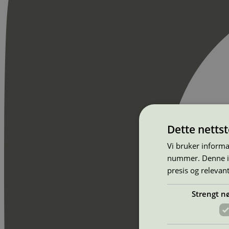
Dette netts
Vi bruker informa
nummer. Denne ide
presis og relevan
Strengt n