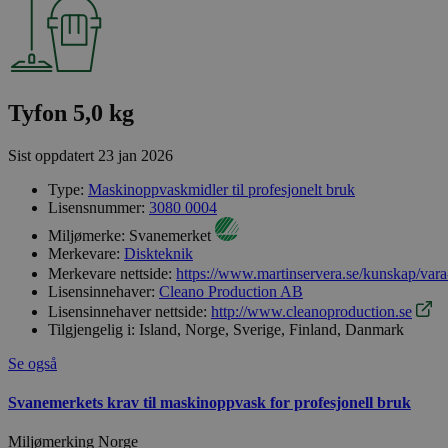
Tyfon 5,0 kg
Sist oppdatert
23 jan 2026
Type:
Maskinoppvaskmidler til profesjonelt bruk
Lisensnummer:
3080 0004
Miljømerke:
Svanemerket
Merkevare:
Diskteknik
Merkevare nettside:
https://www.martinservera.se/kunskap/vara
Lisensinnehaver:
Cleano Production AB
Lisensinnehaver nettside:
http://www.cleanoproduction.se
Tilgjengelig i:
Island, Norge, Sverige, Finland, Danmark
Se også
Svanemerkets krav til maskinoppvask for profesjonell bruk
Miljømerking Norge