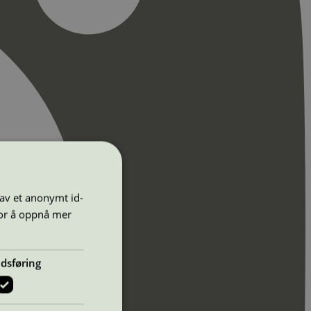
 av et anonymt id-
for å oppnå mer
dsføring