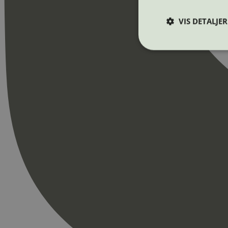
VIS DETALJER
Strengt nødvendige i
Nettstedet kan ikke b
Navn
_hjAbsoluteSession
_hjFirstSeen
pageviewCount
nelapi-product-archi