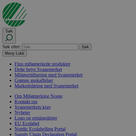
Søk
Søk etter:
Meny
Lukk
Finn miljømerkede produkter
Dette betyr Svanemerket
Miljøsertifisering med Svanemerket
Grønne anskaffelser
Markedsføring med Svanemerket
Om Miljømerking Norge
Kontakt oss
Svanemerkets krav
Nyheter
Logo og retningslinjer
EU Ecolabel
Nordic Ecolabelling Portal
Supply Chain Declaration Portal