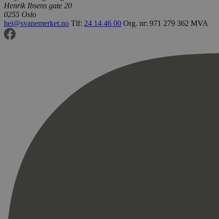
Henrik Ibsens gate 20
0255 Oslo
hei@svanemerket.no
Tlf:
24 14 46 00
Org. nr: 971 279 362 MVA