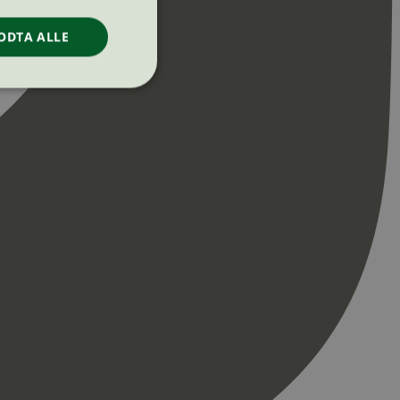
ODTA ALLE
ontoadministrasjon.
re begynnelsen på
er. Den inneholder
re begynnelsen på
er. Den inneholder