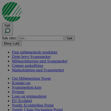
Søk
Søk etter:
Meny
Lukk
Finn miljømerkede produkter
Dette betyr Svanemerket
Miljøsertifisering med Svanemerket
Grønne anskaffelser
Markedsføring med Svanemerket
Om Miljømerking Norge
Kontakt oss
Svanemerkets krav
Nyheter
Logo og retningslinjer
EU Ecolabel
Nordic Ecolabelling Portal
Supply Chain Declaration Portal