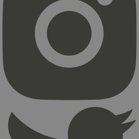
Strengt nødvendig
Statistikk
Markedsføring
Strengt nødvendige informasjonskapsler tillater
kjernefunksjoner på nettstedet, som
brukerinnlogging og kontoadministrasjon.
Nettstedet kan ikke brukes riktig uten strengt
nødvendige informasjonskapsler.
Provider
/
Navn
Utløpsdato
Domene
_hjAbsoluteSessionInProgress
29
Hotjar Ltd
minutter
.svanemerket.no
54
sekunder
_hjFirstSeen
29
Hotjar Ltd
minutter
.svanemerket.no
54
sekunder