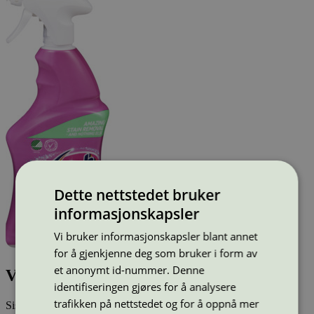
Dette nettstedet bruker
informasjonskapsler
Vi bruker informasjonskapsler blant annet
for å gjenkjenne deg som bruker i form av
et anonymt id-nummer. Denne
Vanish Oxi Action 0%, 700 ml
identifiseringen gjøres for å analysere
trafikken på nettstedet og for å oppnå mer
Sist oppdatert
19 jul 2024