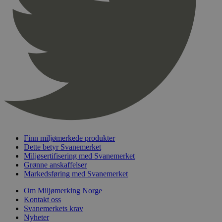
pageviewCount
.svanemerket.no
Sesjon
nelapi-product-archive-filters
svanemerket.no
4 dager 4
timer
nelapi-last-visited-category
svanemerket.no
4 dager 4
timer
wordpress_test_cookie
Sesjon
Automattic
Inc.
svanemerket.no
_hjIncludedInPageviewSample
2 minutter
Hotjar Ltd
svanemerket.no
Finn miljømerkede produkter
Dette betyr Svanemerket
Miljøsertifisering med Svanemerket
Grønne anskaffelser
Markedsføring med Svanemerket
Om Miljømerking Norge
Kontakt oss
Svanemerkets krav
Nyheter