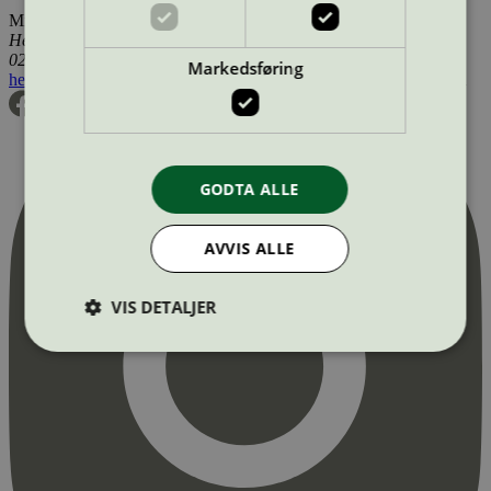
Miljømerking Norge
Henrik Ibsens gate 20
0255 Oslo
Markedsføring
hei@svanemerket.no
Tlf:
24 14 46 00
Org. nr: 971 279 362 MVA
GODTA ALLE
AVVIS ALLE
VIS DETALJER
Strengt nødvendig
Statistikk
Markedsføring
Strengt nødvendige informasjonskapsler tillater
kjernefunksjoner på nettstedet, som