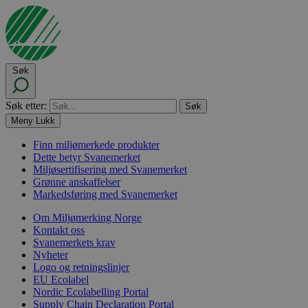
Søk
Søk etter:
Meny
Lukk
Finn miljømerkede produkter
Dette betyr Svanemerket
Miljøsertifisering med Svanemerket
Grønne anskaffelser
Markedsføring med Svanemerket
Om Miljømerking Norge
Kontakt oss
Svanemerkets krav
Nyheter
Logo og retningslinjer
EU Ecolabel
Nordic Ecolabelling Portal
Supply Chain Declaration Portal