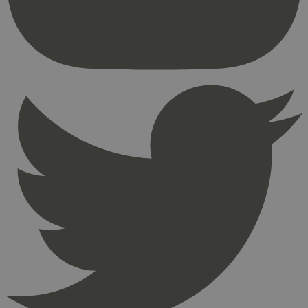
brukerinnlogging og kontoadministrasjon.
Nettstedet kan ikke brukes riktig uten strengt
nødvendige informasjonskapsler.
Provider
/
Navn
Utløpsdato
Domene
_hjAbsoluteSessionInProgress
29
Hotjar Ltd
minutter
.svanemerket.no
54
sekunder
_hjFirstSeen
29
Hotjar Ltd
minutter
.svanemerket.no
54
sekunder
pageviewCount
.svanemerket.no
Sesjon
nelapi-product-archive-filters
svanemerket.no
4 dager 4
timer
nelapi-last-visited-category
svanemerket.no
4 dager 4