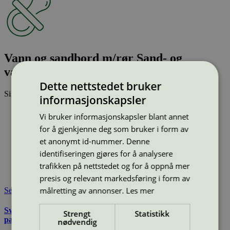
Vann og sandbord m/rør Sand- og
vannlek, blå/gul/grønn, 60-164-920
Dette nettstedet bruker
Sist oppdatert
25 jun 2026
informasjonskapsler
Type:
Lekeplassutstyr for vannlek
Vi bruker informasjonskapsler blant annet
Lisensnummer:
2073 0010
for å gjenkjenne deg som bruker i form av
Miljømerke:
Svanemerket
et anonymt id-nummer. Denne
Merkevare:
Søve
identifiseringen gjøres for å analysere
Lisensinnehaver:
Søve AS
Lisensinnehaver nettside:
https://sove.no/
trafikken på nettstedet og for å oppnå mer
Tilgjengelig i:
Norge, Sverige, Danmark
presis og relevant markedsføring i form av
målretting av annonser.
Les mer
Se også
Svanemerkets krav til utemøbler, apparater til lekeplass, og
Strengt
Statistikk
parkutstyr
nødvendig