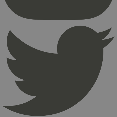
Nettstedet kan ikke brukes riktig uten strengt
nødvendige informasjonskapsler.
Provider
/
Navn
Utløpsdato
Domene
_hjAbsoluteSessionInProgress
29
Hotjar Ltd
minutter
.svanemerket.no
54
sekunder
_hjFirstSeen
29
Hotjar Ltd
minutter
.svanemerket.no
54
sekunder
pageviewCount
.svanemerket.no
Sesjon
nelapi-product-archive-filters
svanemerket.no
4 dager 4
timer
nelapi-last-visited-category
svanemerket.no
4 dager 4
timer