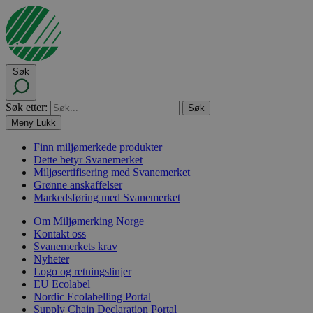
Søk
Søk etter:
Meny
Lukk
Finn miljømerkede produkter
Dette betyr Svanemerket
Miljøsertifisering med Svanemerket
Grønne anskaffelser
Markedsføring med Svanemerket
Om Miljømerking Norge
Kontakt oss
Svanemerkets krav
Nyheter
Logo og retningslinjer
EU Ecolabel
Nordic Ecolabelling Portal
Supply Chain Declaration Portal