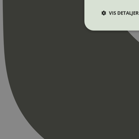
VIS DETALJER
Strengt nødvendige i
Nettstedet kan ikke b
Navn
_hjAbsoluteSession
_hjFirstSeen
pageviewCount
nelapi-product-archi