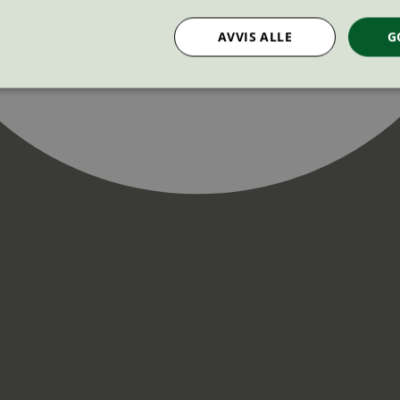
AVVIS ALLE
G
Strengt nødvendig
Statistikk
Markedsføring
nformasjonskapsler tillater kjernefunksjoner på nettstedet, som brukerinnlogging og k
rukes riktig uten strengt nødvendige informasjonskapsler.
Provider
/
Utløpsdato
Beskrivelse
Domene
InProgress
29
Cookien er satt slik at Hotjar kan spo
Hotjar Ltd
minutter
brukerens reise for et totalt antall økt
.svanemerket.no
54
ingen identifiserbar informasjon.
sekunder
29
Cookien er satt slik at Hotjar kan spo
Hotjar Ltd
minutter
brukerens reise for et totalt antall økt
.svanemerket.no
54
ingen identifiserbar informasjon.
sekunder
.svanemerket.no
Sesjon
ve-filters
svanemerket.no
4 dager 4