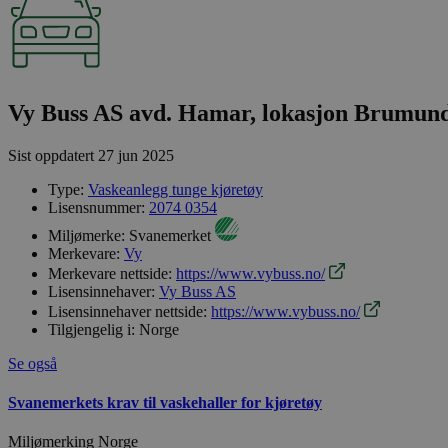
Vy Buss AS avd. Hamar, lokasjon Brumun
Sist oppdatert
27 jun 2025
Type:
Vaskeanlegg tunge kjøretøy
Lisensnummer:
2074 0354
Miljømerke:
Svanemerket
Merkevare:
Vy
Merkevare nettside:
https://www.vybuss.no/
Lisensinnehaver:
Vy Buss AS
Lisensinnehaver nettside:
https://www.vybuss.no/
Tilgjengelig i:
Norge
Se også
Svanemerkets krav til vaskehaller for kjøretøy
Miljømerking Norge