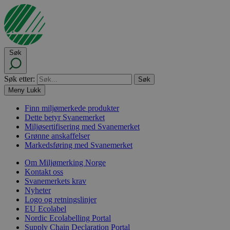
Søk
Søk etter:
Meny
Lukk
Finn miljømerkede produkter
Dette betyr Svanemerket
Miljøsertifisering med Svanemerket
Grønne anskaffelser
Markedsføring med Svanemerket
Om Miljømerking Norge
Kontakt oss
Svanemerkets krav
Nyheter
Logo og retningslinjer
EU Ecolabel
Nordic Ecolabelling Portal
Supply Chain Declaration Portal