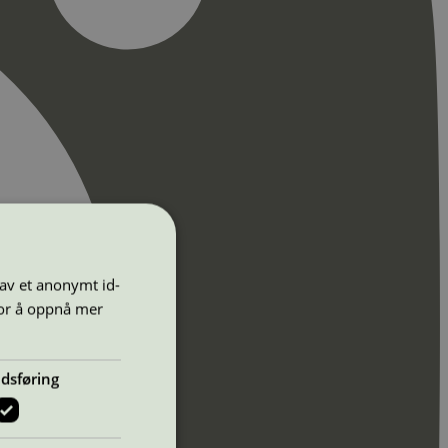
 av et anonymt id-
for å oppnå mer
dsføring