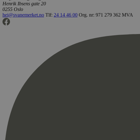
Henrik Ibsens gate 20
0255 Oslo
hei@svanemerket.no
Tlf:
24 14 46 00
Org. nr: 971 279 362 MVA