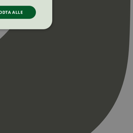
ODTA ALLE
ontoadministrasjon.
re begynnelsen på
er. Den inneholder
re begynnelsen på
er. Den inneholder