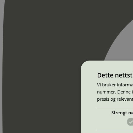
Dette netts
Vi bruker informa
nummer. Denne ide
presis og relevan
Strengt n