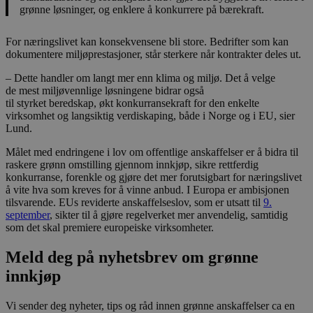
grønne løsninger, og enklere å konkurrere på bærekraft.
For næringslivet kan konsekvensene bli store. Bedrifter som kan
dokumentere miljøprestasjoner, står sterkere når kontrakter deles ut.
– Dette handler om langt mer enn klima og miljø. Det å velge
de mest miljøvennlige løsningene bidrar også
til styrket beredskap, økt konkurransekraft for den enkelte
virksomhet og langsiktig verdiskaping, både i Norge og i EU, sier
Lund.
Målet med endringene i lov om offentlige anskaffelser er å bidra til
raskere grønn omstilling gjennom innkjøp, sikre rettferdig
konkurranse, forenkle og gjøre det mer forutsigbart for næringslivet
å vite hva som kreves for å vinne anbud. I Europa er ambisjonen
tilsvarende. EUs reviderte anskaffelseslov, som er utsatt til
9.
september
, sikter til å gjøre regelverket mer anvendelig, samtidig
som det skal premiere europeiske virksomheter.
Meld deg på nyhetsbrev om grønne
innkjøp
Vi sender deg nyheter, tips og råd innen grønne anskaffelser ca en