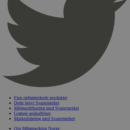
Finn miljømerkede produkter
Dette betyr Svanemerket
Miljøsertifisering med Svanemerket
Grønne anskaffelser
Markedsføring med Svanemerket
Om Miljømerking Norge