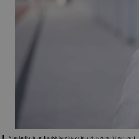
Standardiserte og forutsigbare krav gjør det tryggere å investere i