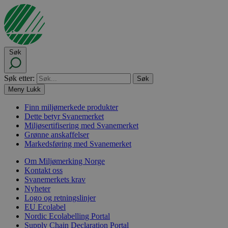
Søk
Søk etter:
Meny
Lukk
Finn miljømerkede produkter
Dette betyr Svanemerket
Miljøsertifisering med Svanemerket
Grønne anskaffelser
Markedsføring med Svanemerket
Om Miljømerking Norge
Kontakt oss
Svanemerkets krav
Nyheter
Logo og retningslinjer
EU Ecolabel
Nordic Ecolabelling Portal
Supply Chain Declaration Portal