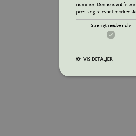
nummer. Denne identifisering
presis og relevant markedsf
Strengt nødvendig
VIS DETALJER
Strengt nødvendige informasjonskaps
Nettstedet kan ikke brukes riktig u
Navn
_hjAbsoluteSessionInProgress