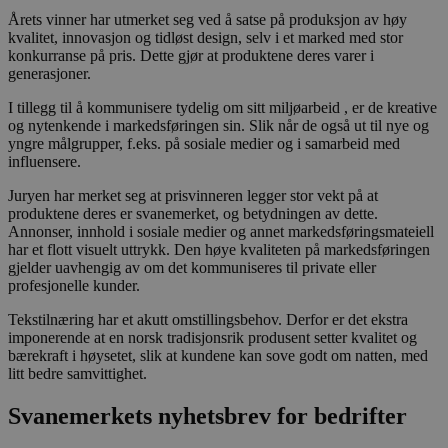
Årets vinner har utmerket seg ved å satse på produksjon av høy
kvalitet, innovasjon og tidløst design, selv i et marked med stor
konkurranse på pris. Dette gjør at produktene deres varer i
generasjoner.
I tillegg til å kommunisere tydelig om sitt miljøarbeid , er de kreative
og nytenkende i markedsføringen sin. Slik når de også ut til nye og
yngre målgrupper, f.eks. på sosiale medier og i samarbeid med
influensere.
Juryen har merket seg at prisvinneren legger stor vekt på at
produktene deres er svanemerket, og betydningen av dette.
Annonser, innhold i sosiale medier og annet markedsføringsmateiell
har et flott visuelt uttrykk. Den høye kvaliteten på markedsføringen
gjelder uavhengig av om det kommuniseres til private eller
profesjonelle kunder.
Tekstilnæring har et akutt omstillingsbehov. Derfor er det ekstra
imponerende at en norsk tradisjonsrik produsent setter kvalitet og
bærekraft i høysetet, slik at kundene kan sove godt om natten, med
litt bedre samvittighet.
Svanemerkets nyhetsbrev for bedrifter