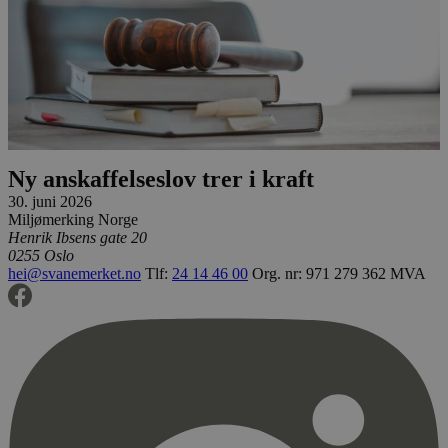
Ny anskaffelseslov trer i kraft
30. juni 2026
Miljømerking Norge
Henrik Ibsens gate 20
0255 Oslo
hei@svanemerket.no
Tlf:
24 14 46 00
Org. nr: 971 279 362 MVA