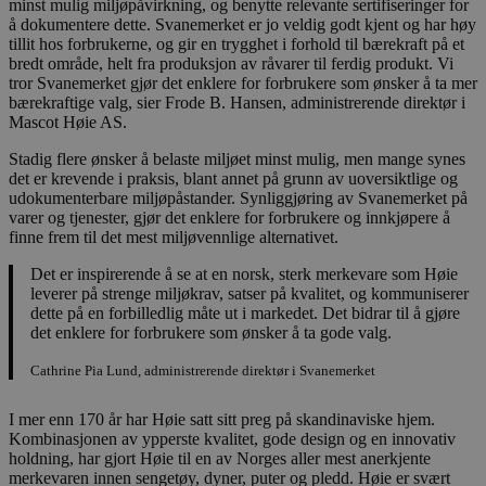
minst mulig miljøpåvirkning, og benytte relevante sertifiseringer for
å dokumentere dette. Svanemerket er jo veldig godt kjent og har høy
tillit hos forbrukerne, og gir en trygghet i forhold til bærekraft på et
bredt område, helt fra produksjon av råvarer til ferdig produkt. Vi
tror Svanemerket gjør det enklere for forbrukere som ønsker å ta mer
bærekraftige valg, sier Frode B. Hansen, administrerende direktør i
Mascot Høie AS.
Stadig flere ønsker å belaste miljøet minst mulig, men mange synes
det er krevende i praksis, blant annet på grunn av uoversiktlige og
udokumenterbare miljøpåstander. Synliggjøring av Svanemerket på
varer og tjenester, gjør det enklere for forbrukere og innkjøpere å
finne frem til det mest miljøvennlige alternativet.
Det er inspirerende å se at en norsk, sterk merkevare som Høie
leverer på strenge miljøkrav, satser på kvalitet, og kommuniserer
dette på en forbilledlig måte ut i markedet. Det bidrar til å gjøre
det enklere for forbrukere som ønsker å ta gode valg.
Cathrine Pia Lund, administrerende direktør i Svanemerket
I mer enn 170 år har Høie satt sitt preg på skandinaviske hjem.
Kombinasjonen av ypperste kvalitet, gode design og en innovativ
holdning, har gjort Høie til en av Norges aller mest anerkjente
merkevaren innen sengetøy, dyner, puter og pledd. Høie er svært