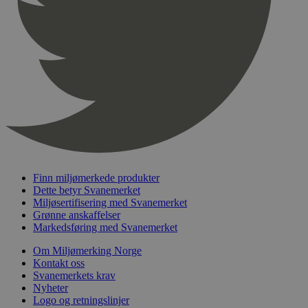
Finn miljømerkede produkter
Dette betyr Svanemerket
Miljøsertifisering med Svanemerket
Grønne anskaffelser
Markedsføring med Svanemerket
Om Miljømerking Norge
Kontakt oss
Svanemerkets krav
Nyheter
Logo og retningslinjer