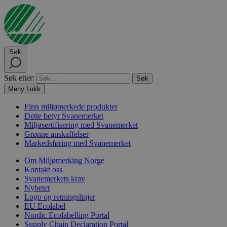
Søk
Søk etter:
Meny
Lukk
Finn miljømerkede produkter
Dette betyr Svanemerket
Miljøsertifisering med Svanemerket
Grønne anskaffelser
Markedsføring med Svanemerket
Om Miljømerking Norge
Kontakt oss
Svanemerkets krav
Nyheter
Logo og retningslinjer
EU Ecolabel
Nordic Ecolabelling Portal
Supply Chain Declaration Portal