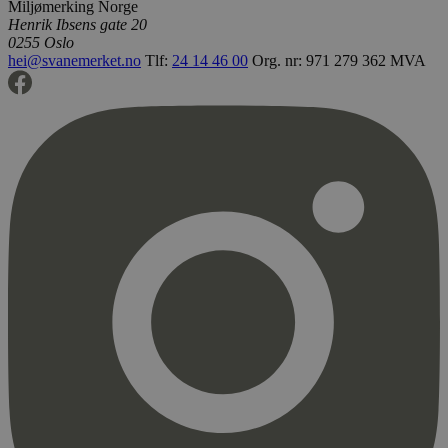
Miljømerking Norge
Henrik Ibsens gate 20
0255 Oslo
hei@svanemerket.no
Tlf:
24 14 46 00
Org. nr: 971 279 362 MVA