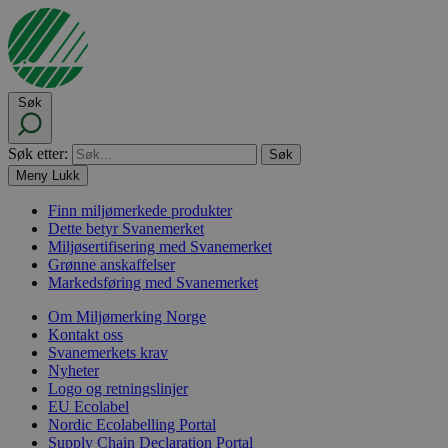
Søk
Søk etter:
Meny
Lukk
Finn miljømerkede produkter
Dette betyr Svanemerket
Miljøsertifisering med Svanemerket
Grønne anskaffelser
Markedsføring med Svanemerket
Om Miljømerking Norge
Kontakt oss
Svanemerkets krav
Nyheter
Logo og retningslinjer
EU Ecolabel
Nordic Ecolabelling Portal
Supply Chain Declaration Portal