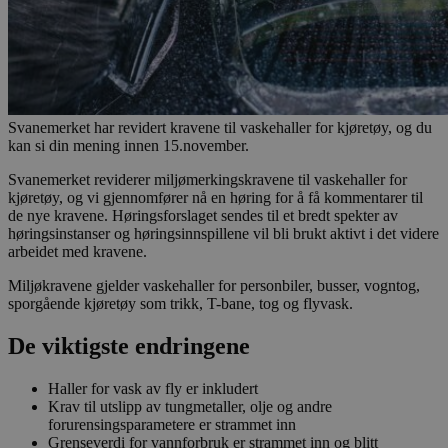
Svanemerket har revidert kravene til vaskehaller for kjøretøy, og du
kan si din mening innen 15.november.
Svanemerket reviderer miljømerkingskravene til vaskehaller for
kjøretøy, og vi gjennomfører nå en høring for å få kommentarer til
de nye kravene. Høringsforslaget sendes til et bredt spekter av
høringsinstanser og høringsinnspillene vil bli brukt aktivt i det videre
arbeidet med kravene.
Miljøkravene gjelder vaskehaller for personbiler, busser, vogntog,
sporgående kjøretøy som trikk, T-bane, tog og flyvask.
De viktigste endringene
Haller for vask av fly er inkludert
Krav til utslipp av tungmetaller, olje og andre
forurensingsparametere er strammet inn
Grenseverdi for vannforbruk er strammet inn og blitt