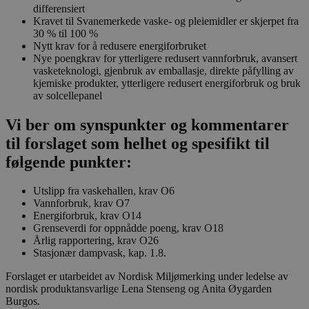
differensiert
Kravet til Svanemerkede vaske- og pleiemidler er skjerpet fra
30 % til 100 %
Nytt krav for å redusere energiforbruket
Nye poengkrav for ytterligere redusert vannforbruk, avansert
vasketeknologi, gjenbruk av emballasje, direkte påfylling av
kjemiske produkter, ytterligere redusert energiforbruk og bruk
av solcellepanel
Vi ber om synspunkter og kommentarer
til forslaget som helhet og spesifikt til
følgende punkter:
Utslipp fra vaskehallen, krav O6
Vannforbruk, krav O7
Energiforbruk, krav O14
Grenseverdi for oppnådde poeng, krav O18
Årlig rapportering, krav O26
Stasjonær dampvask, kap. 1.8.
Forslaget er utarbeidet av Nordisk Miljømerking under ledelse av
nordisk produktansvarlige Lena Stenseng og Anita Øygarden
Burgos.