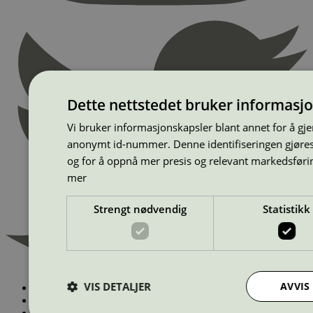
Dette nettstedet bruker informasj
Vi bruker informasjonskapsler blant annet for å gj
anonymt id-nummer. Denne identifiseringen gjøres f
og for å oppnå mer presis og relevant markedsføri
mer
Strengt nødvendig
Statistikk
VIS DETALJER
AVVIS
Finn miljømerkede produkter
Dette betyr Svanemerket
Miljøsertifisering med Svanemerket