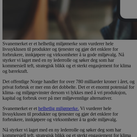
Svanemerket er et helhetlig miljømerke som vurderer hele
livssyklusen til produkter og tjenester og gjør det enklere for
forbrukere, innkjøpere og virksomheter å ta gode miljøvalg. Nå
styrker vi laget med en ny lederrolle og søker deg som har
kommersiell teft, strategisk blikk og et sterkt engasjement for klima
og bærekraft.
Det offentlige Norge handler for over 780 milliarder kroner i året, og
privat forbruk er mer enn det dobbelte. Det er et enormt potensial for
klima- og miljøgevinster dersom vi lykkes med å vri produksjon,
kapital og forbruk over på mer miljøvennlige alternativer.
Svanemerket er et
helhetlig miljømerke.
Vi vurderer hele
livssyklusen til produkter og tjenester og gjør det enklere for
forbrukere, innkjøpere og virksomheter å ta gode miljøvalg.
Nå styrker vi laget med en ny lederrolle og søker deg som har
kommersiell teft, strategisk blikk og et sterkt engasjement for klima