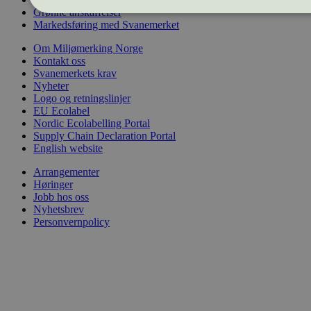
Grønne anskaffelser
Markedsføring med Svanemerket
Strengt nødvendig
Statistikk
Om Miljømerking Norge
Kontakt oss
Strengt nødvendige informasjonskapsler tillater kjernefunksjoner
Svanemerkets krav
kontoadministrasjon. Nettstedet kan ikke brukes riktig uten stre
Nyheter
Logo og retningslinjer
Provider
/
Navn
Utløpsdat
Domene
EU Ecolabel
Nordic Ecolabelling Portal
_hjAbsoluteSessionInProgress
29
Hotjar Ltd
Supply Chain Declaration Portal
minutter
.svanemerket.no
English website
54
sekunder
Arrangementer
_hjFirstSeen
29
Hotjar Ltd
Høringer
minutter
.svanemerket.no
Jobb hos oss
54
sekunder
Nyhetsbrev
Personvernpolicy
pageviewCount
.svanemerket.no
Sesjon
nelapi-product-archive-filters
svanemerket.no
4 dager 4
timer
nelapi-last-visited-category
svanemerket.no
4 dager 4
timer
wordpress_test_cookie
Sesjon
Automattic