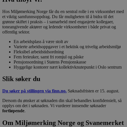
Hos Miljømerking Norge får du en sentral rolle i en virksomhet med
et viktig samfunnsoppdrag. Du får muligheten til å bidra til det
grønne skiftet i praksis – i samarbeid med engasjerte kollegaer,
toneangivende aktører og ledende virksomheter i både privat og
offentlig sektor.
En arbeidsplass å være stolt av
Varierte arbeidsoppgaver i et hektisk og trivelig arbeidsmiljø
Fleksibel arbeidstidsordning
Fem ferieuker, samt fri romjul og påske
Pensjonsordning i Statens Pensjonskasse
Hyggelige kontorer nært kollektivknutepunkt i Oslo sentrum
Slik søker du
Du søker på stillingen via finn.no.
Søknadsfristen er 15. august.
Dersom du ønsker at søknaden din skal behandles konfidensielt, så
opplys om det i søknaden. Vi vurderer innsendte søknader
fortløpende
.
Om Miljømerking Norge og Svanemerket