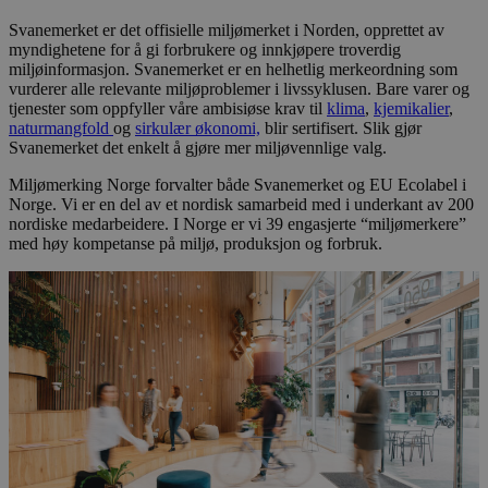
Svanemerket er det offisielle miljømerket i Norden, opprettet av
myndighetene for å gi forbrukere og innkjøpere troverdig
miljøinformasjon. Svanemerket er en helhetlig merkeordning som
vurderer alle relevante miljøproblemer i livssyklusen. Bare varer og
tjenester som oppfyller våre ambisiøse krav til
klima
,
kjemikalier
,
naturmangfold
og
sirkulær økonomi,
blir sertifisert. Slik gjør
Svanemerket det enkelt å gjøre mer miljøvennlige valg.
Miljømerking Norge forvalter både Svanemerket og EU Ecolabel i
Norge. Vi er en del av et nordisk samarbeid med i underkant av 200
nordiske medarbeidere. I Norge er vi 39 engasjerte “miljømerkere”
med høy kompetanse på miljø, produksjon og forbruk.