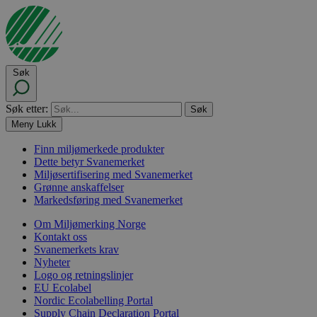
Søk
Søk etter:
Meny
Lukk
Finn miljømerkede produkter
Dette betyr Svanemerket
Miljøsertifisering med Svanemerket
Grønne anskaffelser
Markedsføring med Svanemerket
Om Miljømerking Norge
Kontakt oss
Svanemerkets krav
Nyheter
Logo og retningslinjer
EU Ecolabel
Nordic Ecolabelling Portal
Supply Chain Declaration Portal