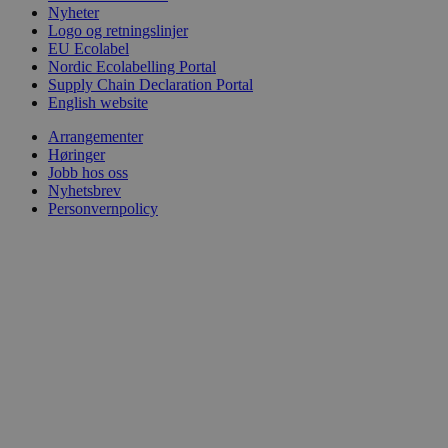
Nyheter
Logo og retningslinjer
EU Ecolabel
Nordic Ecolabelling Portal
Supply Chain Declaration Portal
English website
Arrangementer
Høringer
Jobb hos oss
Nyhetsbrev
Personvernpolicy