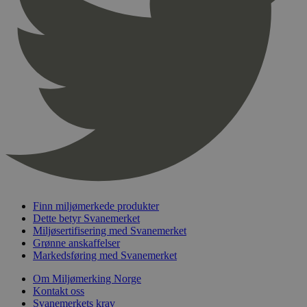
Finn miljømerkede produkter
Dette betyr Svanemerket
Miljøsertifisering med Svanemerket
Grønne anskaffelser
Markedsføring med Svanemerket
Om Miljømerking Norge
Kontakt oss
Svanemerkets krav