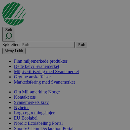
Søk
Søk etter:
Meny
Lukk
Finn miljømerkede produkter
Dette betyr Svanemerket
Miljøsertifisering med Svanemerket
Grønne anskaffelser
Markedsføring med Svanemerket
Om Miljømerking Norge
Kontakt oss
Svanemerkets krav
Nyheter
Logo og retningslinjer
EU Ecolabel
Nordic Ecolabelling Portal
Supply Chain Declaration Portal