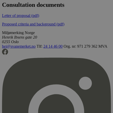
Consultation documents
Letter of proposal (pdf)
Proposed criteria and background (pdf)
Miljømerking Norge
Henrik Ibsens gate 20
0255 Oslo
hei@svanemerket.no
Tlf:
24 14 46 00
Org. nr: 971 279 362 MVA