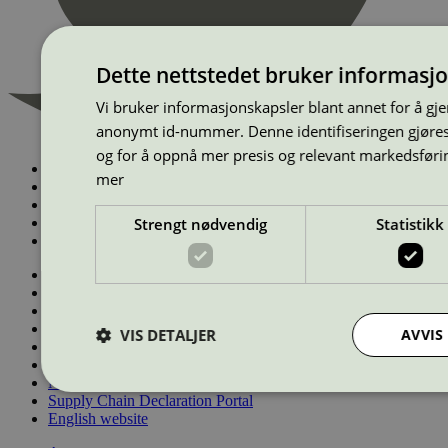
Dette nettstedet bruker informasj
Vi bruker informasjonskapsler blant annet for å gj
anonymt id-nummer. Denne identifiseringen gjøres f
og for å oppnå mer presis og relevant markedsføri
Finn miljømerkede produkter
mer
Dette betyr Svanemerket
Miljøsertifisering med Svanemerket
Grønne anskaffelser
Strengt nødvendig
Statistikk
Markedsføring med Svanemerket
Om Miljømerking Norge
Kontakt oss
Svanemerkets krav
Nyheter
VIS DETALJER
AVVIS
Logo og retningslinjer
EU Ecolabel
Nordic Ecolabelling Portal
Supply Chain Declaration Portal
English website
Strengt nødvendig
Statistikk