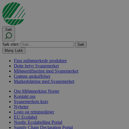
Søk
Søk etter:
Meny
Lukk
Finn miljømerkede produkter
Dette betyr Svanemerket
Miljøsertifisering med Svanemerket
Grønne anskaffelser
Markedsføring med Svanemerket
Om Miljømerking Norge
Kontakt oss
Svanemerkets krav
Nyheter
Logo og retningslinjer
EU Ecolabel
Nordic Ecolabelling Portal
Supply Chain Declaration Portal