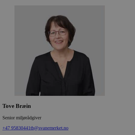
Tove Bræin
Senior miljørådgiver
+47 95830441
tb@svanemerket.no