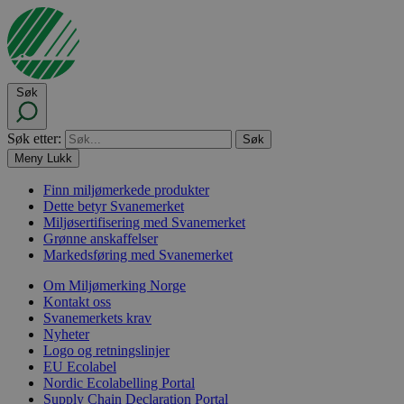
Søk
Søk etter:
Meny
Lukk
Finn miljømerkede produkter
Dette betyr Svanemerket
Miljøsertifisering med Svanemerket
Grønne anskaffelser
Markedsføring med Svanemerket
Om Miljømerking Norge
Kontakt oss
Svanemerkets krav
Nyheter
Logo og retningslinjer
EU Ecolabel
Nordic Ecolabelling Portal
Supply Chain Declaration Portal