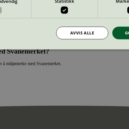
ødvendig
Statistikk
Marke
AVVIS ALLE
G
 med Svanemerket?
Strengt nødvendig
Statistikk
Markedsføring
rer å miljømerke med Svanemerket.
nformasjonskapsler tillater kjernefunksjoner på nettstedet, som brukerinnlogging og k
rukes riktig uten strengt nødvendige informasjonskapsler.
Provider
/
Utløpsdato
Beskrivelse
Domene
InProgress
29
Cookien er satt slik at Hotjar kan spo
Hotjar Ltd
minutter
brukerens reise for et totalt antall økt
.svanemerket.no
54
ingen identifiserbar informasjon.
sekunder
29
Cookien er satt slik at Hotjar kan spo
Hotjar Ltd
minutter
brukerens reise for et totalt antall økt
.svanemerket.no
54
ingen identifiserbar informasjon.