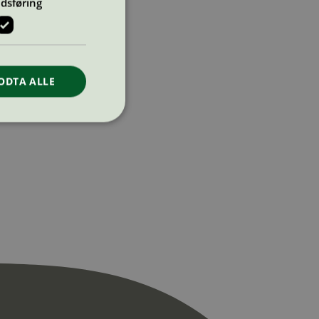
dsføring
ODTA ALLE
ontoadministrasjon.
re begynnelsen på
er. Den inneholder
re begynnelsen på
er. Den inneholder