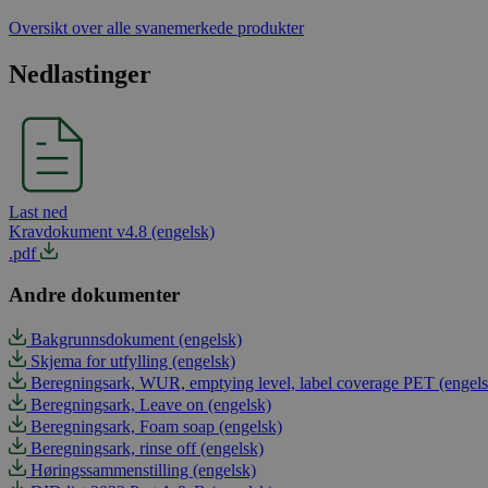
Oversikt over alle svanemerkede produkter
Nedlastinger
Last ned
Kravdokument v4.8 (engelsk)
.pdf
Andre dokumenter
Bakgrunnsdokument (engelsk)
Skjema for utfylling (engelsk)
Beregningsark, WUR, emptying level, label coverage PET (engels
Beregningsark, Leave on (engelsk)
Beregningsark, Foam soap (engelsk)
Beregningsark, rinse off (engelsk)
Høringssammenstilling (engelsk)