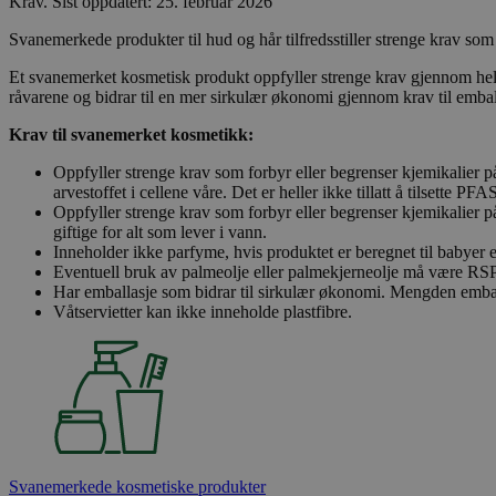
Krav
.
Sist oppdatert: 25. februar 2026
Svanemerkede produkter til hud og hår tilfredsstiller strenge krav som 
Et svanemerket kosmetisk produkt oppfyller strenge krav gjennom hele 
råvarene og bidrar til en mer sirkulær økonomi gjennom krav til embal
Krav til svanemerket kosmetikk:
Oppfyller strenge krav som forbyr eller begrenser kjemikalier på
arvestoffet i cellene våre. Det er heller ikke tillatt å tilsette P
Oppfyller strenge krav som forbyr eller begrenser kjemikalier 
giftige for alt som lever i vann.
Inneholder ikke parfyme, hvis produktet er beregnet til babyer e
Eventuell bruk av palmeolje eller palmekjerneolje må være RSPO
Har emballasje som bidrar til sirkulær økonomi. Mengden emba
Våtservietter kan ikke inneholde plastfibre.
Svanemerkede kosmetiske produkter