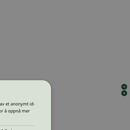
 av et anonymt id-
for å oppnå mer