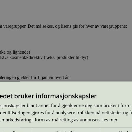
m varegrupper. Det må søkes, og lisens gis for hver av varegruppene:
nke og lignende)
Us kosmetikkdirektiv (f.eks. produkter til dyr)
leringen gjelder fra 1. januar hvert år.
tedet bruker informasjonskapsler
sjonskapsler blant annet for å gjenkjenne deg som bruker i form
ntifiseringen gjøres for å analysere trafikken på nettstedet og 
t markedsføring i form av målretting av annonser.
Les mer