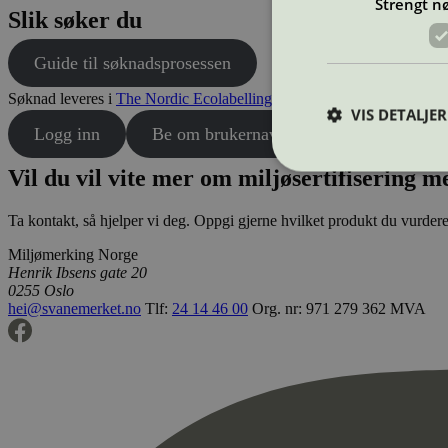
Strengt n
Slik søker du
Guide til søknadsprosessen
Søknad leveres i
The Nordic Ecolabelling Portal
.
VIS DETALJER
Logg inn
Be om brukernavn og passord
Vil du vil vite mer om miljøsertifisering
Ta kontakt, så hjelper vi deg. Oppgi gjerne hvilket produkt du vurde
Strengt nødvendige i
Miljømerking Norge
Nettstedet kan ikke b
Henrik Ibsens gate 20
0255 Oslo
Navn
hei@svanemerket.no
Tlf:
24 14 46 00
Org. nr: 971 279 362 MVA
_hjAbsoluteSession
_hjFirstSeen