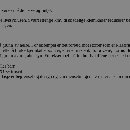
ivaretar både helse og miljø.
livssyklusen. Svært strenge krav til skadelige kjemikalier reduserer bel
lasjen.
 grunn av helse. For eksempel er det forbud mot stoffer som er klassifis
FAS, eller å bruke kjemikalier som er, eller er mistenkt for å være, hormon
på grunn av miljøhensyn. For eksempel må innholdsstoffene brytes lett n
ller barn.
-sertifisert.
llasje er begrenset og design og sammensetningen av materialer fremm