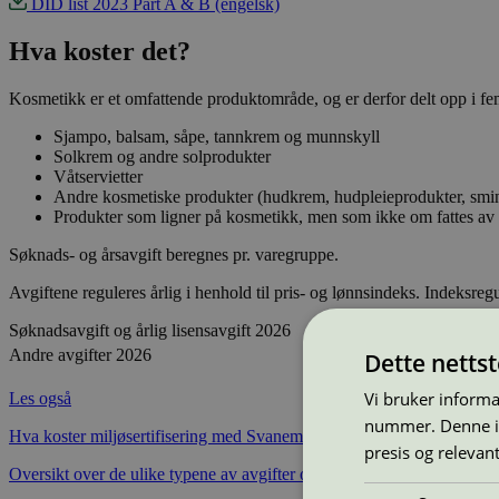
DID list 2023 Part A & B (engelsk)
Hva koster det?
Kosmetikk er et omfattende produktområde, og er derfor delt opp i fe
Sjampo, balsam, såpe, tannkrem og munnskyll
Solkrem og andre solprodukter
Våtservietter
Andre kosmetiske produkter (hudkrem, hudpleieprodukter, smi
Produkter som ligner på kosmetikk, men som ikke om fattes av E
Søknads- og årsavgift beregnes pr. varegruppe.
Avgiftene reguleres årlig i henhold til pris- og lønnsindeks. Indeksregu
Søknadsavgift og årlig lisensavgift 2026
Andre avgifter 2026
Dette netts
Vi bruker informa
Les også
nummer. Denne ide
Hva koster miljøsertifisering med Svanemerket?
presis og relevan
Oversikt over de ulike typene av avgifter og reglene relatert til dem