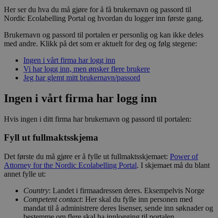
Her ser du hva du må gjøre for å få brukernavn og passord til
Nordic Ecolabelling Portal og hvordan du logger inn første gang.
Brukernavn og passord til portalen er personlig og kan ikke deles
med andre. Klikk på det som er aktuelt for deg og følg stegene:
Ingen i vårt firma har logg inn
Vi har logg inn, men ønsker flere brukere
Jeg har glemt mitt brukernavn/passord
Ingen i vårt firma har logg inn
Hvis ingen i ditt firma har brukernavn og passord til portalen:
Fyll ut fullmaktsskjema
Det første du må gjøre er å fylle ut fullmaktsskjemaet:
Power of
Attorney for the Nordic Ecolabelling Portal
. I skjemaet må du blant
annet fylle ut:
Country
: Landet i firmaadressen deres. Eksempelvis Norge
Competent contact
: Her skal du fylle inn personen med
mandat til å administrere deres lisenser, sende inn søknader og
bestemme om flere skal ha innlogging til portalen.