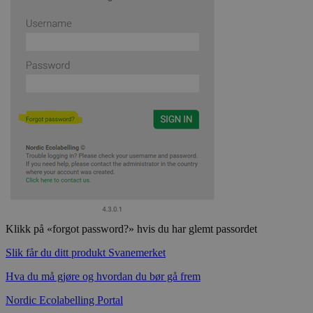
Strengt nødvendige informasjonskapsler tillater
kjernefunksjoner på nettstedet, som
brukerinnlogging og kontoadministrasjon.
Nettstedet kan ikke brukes riktig uten strengt
nødvendige informasjonskapsler.
Provider
/
Navn
Utløpsdato
Domene
_hjAbsoluteSessionInProgress
29
Hotjar Ltd
minutter
.svanemerket.no
54
sekunder
_hjFirstSeen
29
Hotjar Ltd
minutter
.svanemerket.no
54
sekunder
Klikk på «forgot password?» hvis du har glemt passordet
Slik får du ditt produkt Svanemerket
Hva du må gjøre og hvordan du bør gå frem
pageviewCount
.svanemerket.no
Sesjon
nelapi-product-archive-filters
svanemerket.no
4 dager 4
Nordic Ecolabelling Portal
timer