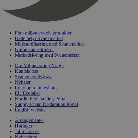
informasjon
lest.
brukes til å s
brukere ved å
tilfeldig ge
som en klient
Den er inklud
sideforespørs
nettsted og b
Finn miljømerkede produkter
beregne besø
Dette betyr Svanemerket
kampanjedat
Miljøsertifisering med Svanemerket
nettstedsana
Grønne anskaffelser
_gid
1 dag
Denne
Google LLC
Markedsføring med Svanemerket
informasjons
.svanemerket.no
av Google An
Om Miljømerking Norge
lagrer og op
Kontakt oss
verdi for hve
og brukes til
Svanemerkets krav
sidevisninger
Nyheter
Logo og retningslinjer
_ga_PHYYHD0E0G
.svanemerket.no
2 år
EU Ecolabel
Nordic Ecolabelling Portal
Supply Chain Declaration Portal
English website
Arrangementer
Høringer
Jobb hos oss
Nyhetsbrev