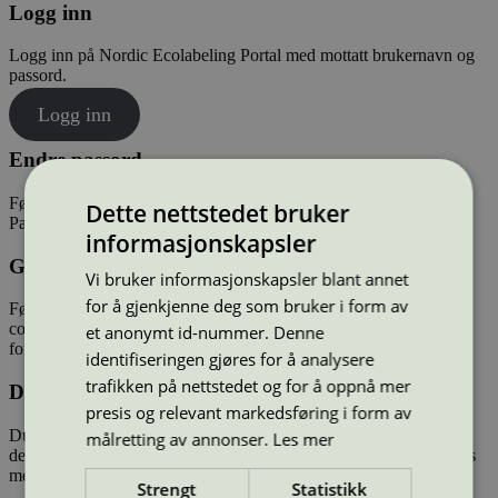
Logg inn
Logg inn på Nordic Ecolabeling Portal med mottatt brukernavn og
passord.
Logg inn
Endre passord
Første gang du logger inn vil du bli bedt om å endre passord.
Dette nettstedet bruker
Passordet må bestå av minst åtte tegn.
informasjonskapsler
Godta bruksvilkårene
Vi bruker informasjonskapsler blant annet
for å gjenkjenne deg som bruker i form av
Første gang du logger inn vil bruksvilkårene («portal terms and
conditions») for portalen vises. Du må godta disse for å kunne
et anonymt id-nummer. Denne
fortsette.
identifiseringen gjøres for å analysere
trafikken på nettstedet og for å oppnå mer
Du er logget inn
presis og relevant markedsføring i form av
Du er nå logget inn. I portalen kan du blant annet få oversikt over
målretting av annonser.
Les mer
deres lisenser, miljømerkede produkter, og pågående søknader. Les
mer om
Nordic Ecolabelling Portal
.
Strengt
Statistikk