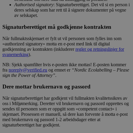
Authorised signatory
: Signaturberettiget. Det vil si en person i
deres selskap som har rett til å signere dokumenter på vegne
av selskapet.
Signaturberettiget må godkjenne kontrakten
Når fullmaktsskjemaet er fylt ut vil personen som fylles inn som
«authorized signatory» motta en e-post med link til digital
godkjenning av kontrakten (inkluderer
regler og retningslinjer for
svanemerking
).
NB: Sjekk spamfilter hvis e-posten ikke mottas! E-posten kommer
fra
noreply@verified.eu
og emnet er
“Nordic Ecolabelling – Please
sign the Power of Attorney”
.
Dere mottar brukernavn og passord
Når signaturberettiget har godkjent vil fullmakten kvalitetssikres av
oss i Miljømerking. Deretter vil brukernavn og passord opprettes og
sendes til personen som er oppgitt som «competent contact» i
skjemaet. Prosessen er manuell, så dere kan forvente å motta e-post
med brukernavn og passord 1-2 arbeidsdager etter at
signaturberettiget har godkjent.