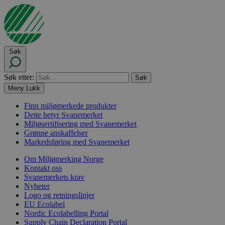
Søk
Søk etter:
Meny
Lukk
Finn miljømerkede produkter
Dette betyr Svanemerket
Miljøsertifisering med Svanemerket
Grønne anskaffelser
Markedsføring med Svanemerket
Om Miljømerking Norge
Kontakt oss
Svanemerkets krav
Nyheter
Logo og retningslinjer
EU Ecolabel
Nordic Ecolabelling Portal
Supply Chain Declaration Portal