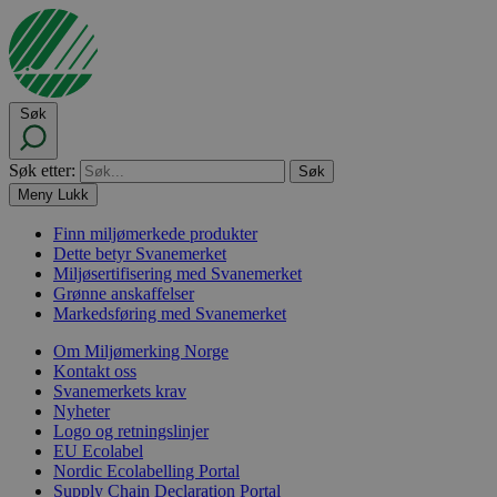
Søk
Søk etter:
Meny
Lukk
Finn miljømerkede produkter
Dette betyr Svanemerket
Miljøsertifisering med Svanemerket
Grønne anskaffelser
Markedsføring med Svanemerket
Om Miljømerking Norge
Kontakt oss
Svanemerkets krav
Nyheter
Logo og retningslinjer
EU Ecolabel
Nordic Ecolabelling Portal
Supply Chain Declaration Portal