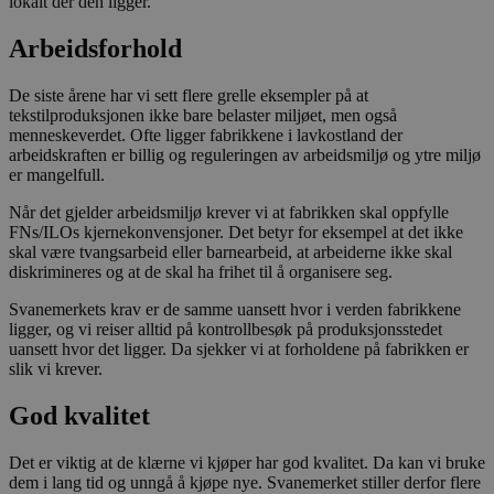
lokalt der den ligger.
Arbeidsforhold
De siste årene har vi sett flere grelle eksempler på at
tekstilproduksjonen ikke bare belaster miljøet, men også
menneskeverdet. Ofte ligger fabrikkene i lavkostland der
arbeidskraften er billig og reguleringen av arbeidsmiljø og ytre miljø
er mangelfull.
Når det gjelder arbeidsmiljø krever vi at fabrikken skal oppfylle
FNs/ILOs kjernekonvensjoner. Det betyr for eksempel at det ikke
skal være tvangsarbeid eller barnearbeid, at arbeiderne ikke skal
diskrimineres og at de skal ha frihet til å organisere seg.
Svanemerkets krav er de samme uansett hvor i verden fabrikkene
ligger, og vi reiser alltid på kontrollbesøk på produksjonsstedet
uansett hvor det ligger. Da sjekker vi at forholdene på fabrikken er
slik vi krever.
God kvalitet
Det er viktig at de klærne vi kjøper har god kvalitet. Da kan vi bruke
dem i lang tid og unngå å kjøpe nye. Svanemerket stiller derfor flere