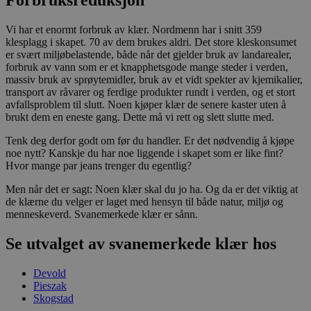
Vi har et enormt forbruk av klær. Nordmenn har i snitt 359
klesplagg i skapet. 70 av dem brukes aldri. Det store kleskonsumet
er svært miljøbelastende, både når det gjelder bruk av landarealer,
forbruk av vann som er et knapphetsgode mange steder i verden,
massiv bruk av sprøytemidler, bruk av et vidt spekter av kjemikalier,
transport av råvarer og ferdige produkter rundt i verden, og et stort
avfallsproblem til slutt. Noen kjøper klær de senere kaster uten å
brukt dem en eneste gang. Dette må vi rett og slett slutte med.
Tenk deg derfor godt om før du handler. Er det nødvendig å kjøpe
noe nytt? Kanskje du har noe liggende i skapet som er like fint?
Hvor mange par jeans trenger du egentlig?
Men når det er sagt: Noen klær skal du jo ha. Og da er det viktig at
de klærne du velger er laget med hensyn til både natur, miljø og
menneskeverd. Svanemerkede klær er sånn.
Se utvalget av svanemerkede klær hos
Devold
Pieszak
Skogstad