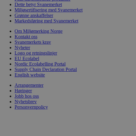
Dette betyr Svanemerket
Miljøsertifisering med Svanemerket
Grønne anskaffelser
Markedsføring med Svanemerket
Om Miljømerking Norge
Kontakt oss
Svanemerkets krav
Nyheter
Logo og retningslinjer
EU Ecolabel
Nordic Ecolabelling Portal
Supply Chain Declaration Portal
English website
Arrangementer
Høringer
Jobb hos oss
Nyhetsbrev
Personvernpolicy