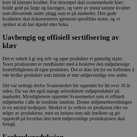
krav til klærnes kvalitet. For eksempel skal svanemerkede klær
holde godt på farge og fasongen, og være av minst samme kvalitet
som tilsvarende andre plagg som er på markedet. Den gode
kvaliteten skal dokumenteres gjennom spesifikke tester, og vi
sjekker at alt har skjedd etter boka.
Uavhengig og offisiell sertifisering av
klær
Det er enkelt å gi seg selv og egne produkter et grønnlig skjær.
Noen produsenter er rundhåndet med å beskrive den miljømessige
fortreffeligheten til egne produkter. Det er ikke lett for en forbruker å
vite hvilke produkter som faktisk er mer miljøvennlige enn andre.
Det var nettopp derfor Svanemerket ble opprettet for litt over 30 år
siden. Da var det også mange selverklærte miljøprodukter på
markedet. Myndighetene opprettet Svanemerket som et offisielt
miljømerke i alle de nordiske landene. Denne miljømerkeordningen
er en nøytral tredjepart. Merket er jo verken en produsent eller en
selger av produktene, men en instans som står imellom og gir
oppskrift på hvordan den mest miljøvennlige produksjonen skal
foregå.
Forbruksreduksjon