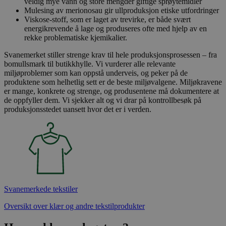
veldig mye vann og store mengder giftige sprøytemidler
Mulesing av merionosau gir ullproduksjon etiske utfordringer
Viskose-stoff, som er laget av trevirke, er både svært
energikrevende å lage og produseres ofte med hjelp av en
rekke problematiske kjemikalier.
Svanemerket stiller strenge krav til hele produksjonsprosessen – fra
bomullsmark til butikkhylle. Vi vurderer alle relevante
miljøproblemer som kan oppstå underveis, og peker på de
produktene som helhetlig sett er de beste miljøvalgene. Miljøkravene
er mange, konkrete og strenge, og produsentene må dokumentere at
de oppfyller dem. Vi sjekker alt og vi drar på kontrollbesøk på
produksjonsstedet uansett hvor det er i verden.
Svanemerkede tekstiler
Oversikt over klær og andre tekstilprodukter