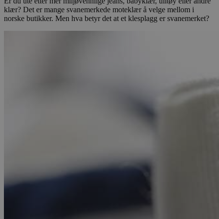
Er du ute etter mer miljøvennlige jeans, babyklær, ulltøy eller andre
klær? Det er mange svanemerkede moteklær å velge mellom i
norske butikker. Men hva betyr det at et klesplagg er svanemerket?