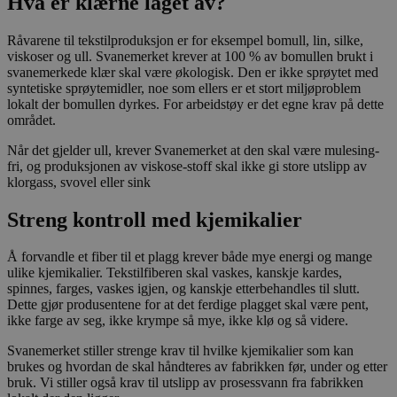
Hva er klærne laget av?
Råvarene til tekstilproduksjon er for eksempel bomull, lin, silke,
viskoser og ull. Svanemerket krever at 100 % av bomullen brukt i
svanemerkede klær skal være økologisk. Den er ikke sprøytet med
syntetiske sprøytemidler, noe som ellers er et stort miljøproblem
lokalt der bomullen dyrkes. For arbeidstøy er det egne krav på dette
området.
Når det gjelder ull, krever Svanemerket at den skal være mulesing-
fri, og produksjonen av viskose-stoff skal ikke gi store utslipp av
klorgass, svovel eller sink
Streng kontroll med kjemikalier
Å forvandle et fiber til et plagg krever både mye energi og mange
ulike kjemikalier. Tekstilfiberen skal vaskes, kanskje kardes,
spinnes, farges, vaskes igjen, og kanskje etterbehandles til slutt.
Dette gjør produsentene for at det ferdige plagget skal være pent,
ikke farge av seg, ikke krympe så mye, ikke klø og så videre.
Svanemerket stiller strenge krav til hvilke kjemikalier som kan
brukes og hvordan de skal håndteres av fabrikken før, under og etter
bruk. Vi stiller også krav til utslipp av prosessvann fra fabrikken