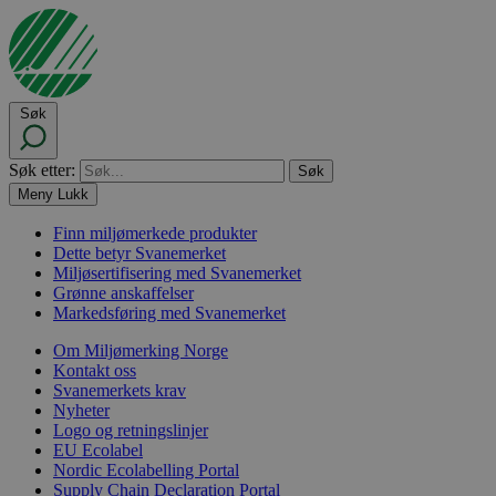
Søk
Søk etter:
Meny
Lukk
Finn miljømerkede produkter
Dette betyr Svanemerket
Miljøsertifisering med Svanemerket
Grønne anskaffelser
Markedsføring med Svanemerket
Om Miljømerking Norge
Kontakt oss
Svanemerkets krav
Nyheter
Logo og retningslinjer
EU Ecolabel
Nordic Ecolabelling Portal
Supply Chain Declaration Portal