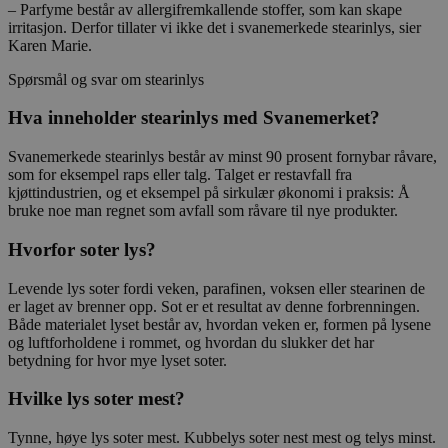
– Parfyme består av allergifremkallende stoffer, som kan skape
irritasjon. Derfor tillater vi ikke det i svanemerkede stearinlys, sier
Karen Marie.
Spørsmål og svar om stearinlys
Hva inneholder stearinlys med Svanemerket?
Svanemerkede stearinlys består av minst 90 prosent fornybar råvare,
som for eksempel raps eller talg. Talget er restavfall fra
kjøttindustrien, og et eksempel på sirkulær økonomi i praksis: Å
bruke noe man regnet som avfall som råvare til nye produkter.
Hvorfor soter lys?
Levende lys soter fordi veken, parafinen, voksen eller stearinen de
er laget av brenner opp. Sot er et resultat av denne forbrenningen.
Både materialet lyset består av, hvordan veken er, formen på lysene
og luftforholdene i rommet, og hvordan du slukker det har
betydning for hvor mye lyset soter.
Hvilke lys soter mest?
Tynne, høye lys soter mest. Kubbelys soter nest mest og telys minst.