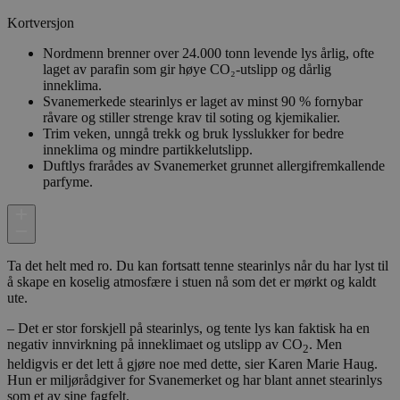
Kortversjon
Nordmenn brenner over 24.000 tonn levende lys årlig, ofte
laget av parafin som gir høye CO₂-utslipp og dårlig
inneklima.
Svanemerkede stearinlys er laget av minst 90 % fornybar
råvare og stiller strenge krav til soting og kjemikalier.
Trim veken, unngå trekk og bruk lysslukker for bedre
inneklima og mindre partikkelutslipp.
Duftlys frarådes av Svanemerket grunnet allergifremkallende
parfyme.
Ta det helt med ro. Du kan fortsatt tenne stearinlys når du har lyst til
å skape en koselig atmosfære i stuen nå som det er mørkt og kaldt
ute.
– Det er stor forskjell på stearinlys, og tente lys kan faktisk ha en
negativ innvirkning på inneklimaet og utslipp av CO
. Men
2
heldigvis er det lett å gjøre noe med dette, sier Karen Marie Haug.
Hun er miljørådgiver for Svanemerket og har blant annet stearinlys
som et av sine fagfelt.