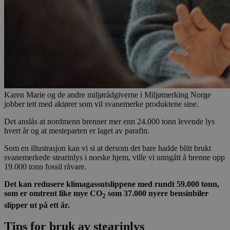
Karen Marie og de andre miljørådgiverne i Miljømerking Norge
jobber tett med aktører som vil svanemerke produktene sine.
Det anslås at nordmenn brenner mer enn 24.000 tonn levende lys
hvert år og at mesteparten er laget av parafin.
Som en illustrasjon kan vi si at dersom det bare hadde blitt brukt
svanemerkede stearinlys i norske hjem, ville vi unngått å brenne opp
19.000 tonn fossil råvare.
Det kan redusere klimagassutslippene med rundt 59.000 tonn,
som er omtrent like mye CO
som 37.000 nyere bensinbiler
2
slipper ut på ett år.
Tips for bruk av stearinlys