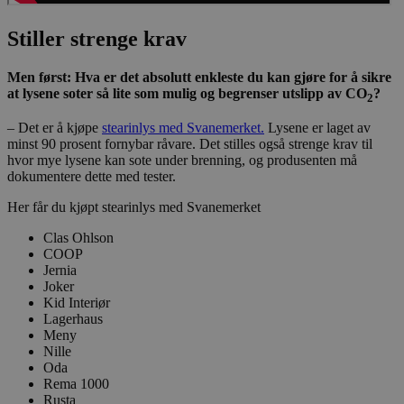
Stiller strenge krav
Men først: Hva er det absolutt enkleste du kan gjøre for å sikre
at lysene soter så lite som mulig og begrenser utslipp av CO
?
2
– Det er å kjøpe
stearinlys med Svanemerket.
Lysene er laget av
minst 90 prosent fornybar råvare. Det stilles også strenge krav til
hvor mye lysene kan sote under brenning, og produsenten må
dokumentere dette med tester.
Her får du kjøpt stearinlys med Svanemerket
Clas Ohlson
COOP
Jernia
Joker
Kid Interiør
Lagerhaus
Meny
Nille
Oda
Rema 1000
Rusta