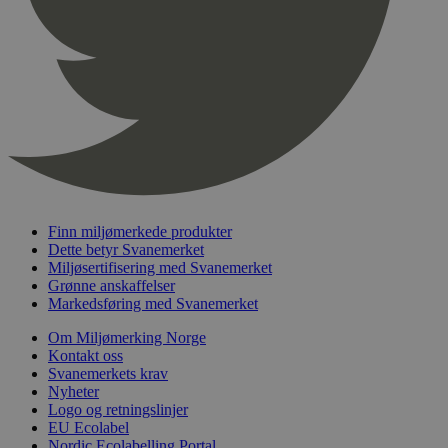
Finn miljømerkede produkter
Dette betyr Svanemerket
Miljøsertifisering med Svanemerket
Grønne anskaffelser
Markedsføring med Svanemerket
Om Miljømerking Norge
Kontakt oss
Svanemerkets krav
Nyheter
Logo og retningslinjer
EU Ecolabel
Nordic Ecolabelling Portal