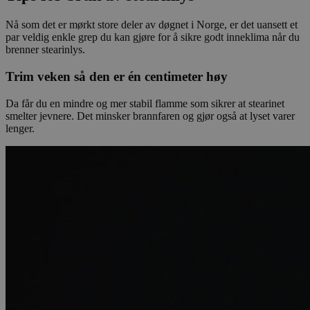
Nå som det er mørkt store deler av døgnet i Norge, er det uansett et
par veldig enkle grep du kan gjøre for å sikre godt inneklima når du
brenner stearinlys.
Trim veken så den er én centimeter høy
Da får du en mindre og mer stabil flamme som sikrer at stearinet
smelter jevnere. Det minsker brannfaren og gjør også at lyset varer
lenger.