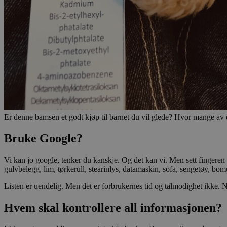
pageviewCount
nelapi-product-archi
nelapi-last-visited-
wordpress_test_coo
_hjIncludedInPage
Er denne bamsen et godt kjøp til barnet du vil glede? Hvor mange av o
Bruke Google?
Vi kan jo google, tenker du kanskje. Og det kan vi. Men sett fingeren 
Navn
gulvbelegg, lim, tørkerull, stearinlys, datamaskin, sofa, sengetøy, bo
Navn
_gat_UA-
Listen er uendelig. Men det er forbrukernes tid og tålmodighet ikke. 
33776333-1
_fbp
Hvem skal kontrollere all informasjonen?
VISITOR_INFO1_LIV