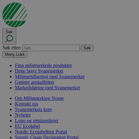
Søk
Søk etter:
Meny
Lukk
Finn miljømerkede produkter
Dette betyr Svanemerket
Miljøsertifisering med Svanemerket
Grønne anskaffelser
Markedsføring med Svanemerket
Om Miljømerking Norge
Kontakt oss
Svanemerkets krav
Nyheter
Logo og retningslinjer
EU Ecolabel
Nordic Ecolabelling Portal
Supply Chain Declaration Portal