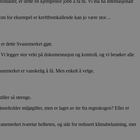
odukter, er dette en kjempestor jobb å få til. Vi må ha internasjonalt
elen settes når
et bruker den nye
 Den brukes til å
et i nettleseren.
på samme side
f som for eksempel er kreftfremkallende kan jo være stor…
for å spore
le Universal
okumenter som er
gles mer brukte
til å skille unike
r som en
 er dette Svanemerket gjør.
spørsel på et
og kampanjedata for
 Vi legger stor vekt på dokumentasjon og kontroll, og vi besøker alle
ics. Den lagrer og
ukes til å telle og
vanemerket er vanskelig å få. Men enkelt å velge.
iller så strenge.
neholder miljøgifter, men er laget av tre fra regnskogen? Eller er
anemerket ivaretar helheten, og står for redusert klimabelastning, mer