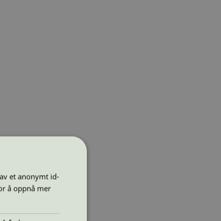
 av et anonymt id-
for å oppnå mer