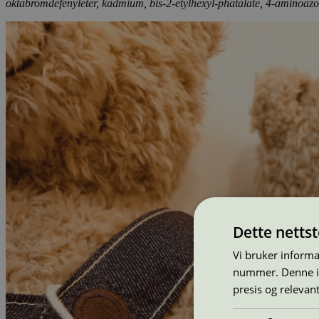
oktabromdefenyleter, kadmium, bis-2-etylhexyl-phatalate, 4-aminoazob
Dette netts
Vi bruker informa
nummer. Denne ide
presis og relevan