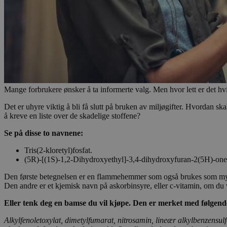
Mange forbrukere ønsker å ta informerte valg. Men hvor lett er det hv
Det er uhyre viktig å bli få slutt på bruken av miljøgifter. Hvordan 
å kreve en liste over de skadelige stoffene?
Se på disse to navnene:
Tris(2-kloretyl)fosfat.
(5R)-[(1S)-1,2-Dihydroxyethyl]-3,4-dihydroxyfuran-2(5H)-one
Den første betegnelsen er en flammehemmer som også brukes som mykgjøre
Den andre er et kjemisk navn på askorbinsyre, eller c-vitamin, om du vil.
Eller tenk deg en bamse du vil kjøpe. Den er merket med følgende
Alkylfenoletoxylat, dimetylfumarat, nitrosamin, lineær alkylbenzensul