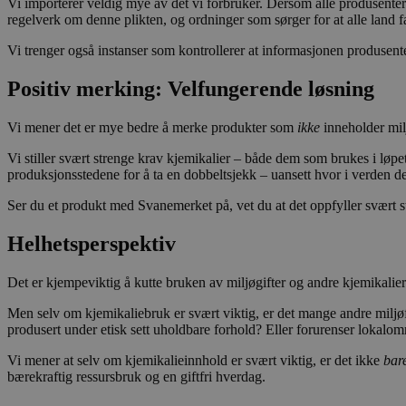
Vi importerer veldig mye av det vi forbruker. Dersom alle produsenter i
_hjid
regelverk om denne plikten, og ordninger som sørger for at alle land fa
Vi trenger også instanser som kontrollerer at informasjonen produsente
YSC
Positiv merking: Velfungerende løsning
_ga
iutk
Vi mener det er mye bedre å merke produkter som
ikke
inneholder mil
Vi stiller svært strenge krav kjemikalier – både dem som brukes i løpe
produksjonsstedene for å ta en dobbeltsjekk – uansett hvor i verden de
_gid
Ser du et produkt med Svanemerket på, vet du at det oppfyller svært st
_ga_PHYYHD0E0G
Helhetsperspektiv
Det er kjempeviktig å kutte bruken av miljøgifter og andre kjemikalier 
Men selv om kjemikaliebruk er svært viktig, er det mange andre miljøf
produsert under etisk sett uholdbare forhold? Eller forurenser lokalom
Vi mener at selv om kjemikalieinnhold er svært viktig, er det ikke
bar
bærekraftig ressursbruk og en giftfri hverdag.