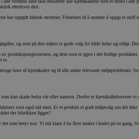
 alle verdens land skal deklarere alle kjemikaliene som er brukt i alle pr
11
Hotjar-informasjonskapsel. Denne informasjonskaps
Hotjar Ltd
den kan også avgjøre om besøkende på nettsted
ktisk etterlever den.
måneder 4
kunden først lander på en side med Hotjar-skriptet.
.svanemerket.no
eller gamle versjonen av Youtube-grensesnittet.
uker
vedvare den tilfeldige bruker-IDen, unik for nettsted
Dette sikrer at oppførsel ved etterfølgende besøk 
ne har oppgitt faktisk stemmer. Fristelsen til å unnlate å oppgi et stof
Sesjon
Denne informasjonskapselen er satt av YouTube 
Google LLC
tilskrives samme bruker-ID.
visninger av innebygde videoer.
.youtube.com
2 år
Dette informasjonskapselnavnet er knyttet til Goog
Google LLC
5 måneder
Gjenkjenner brukerens enhet og hvilke Issuu-d
Issuu Inc.
Analytics - som er en betydelig oppdatering av Goo
.svanemerket.no
3 uker
lest.
.issuu.com
analysetjeneste. Denne informasjonskapselen brukes 
brukere ved å tilordne et tilfeldig generert numme
jøgifter, og som på den måten er gode valg for både helse og miljø. Det
klientidentifikator. Den er inkludert i hver sidefore
nettsted og brukes til å beregne besøkende, økt- 
t av produksjonsprosessen, og dem som er igjen i det ferdige produktet.
nettstedsanalyserapportene.
t er.
1 dag
Denne informasjonskapselen angis av Google Analyt
Google LLC
oppdaterer en unik verdi for hver besøkte side, og br
.svanemerket.no
renge krav til kjemikalier og til alle andre relevante miljøproblemer. S
spore sidevisninger.
.svanemerket.no
2 år
som kan skade helsa vår eller naturen. Derfor er kjemikaliekravene vi st
aktorer som også må med. Er et produkt et godt miljøvalg om det ikke in
rådet der fabrikken ligger?
e
det som betyr noe. Vi må klare å ha flere tanker i hodet på en gang. Sv