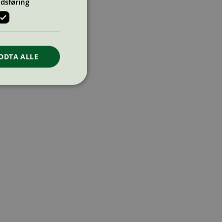
dsføring
ODTA ALLE
ontoadministrasjon.
re begynnelsen på
er. Den inneholder
re begynnelsen på
er. Den inneholder