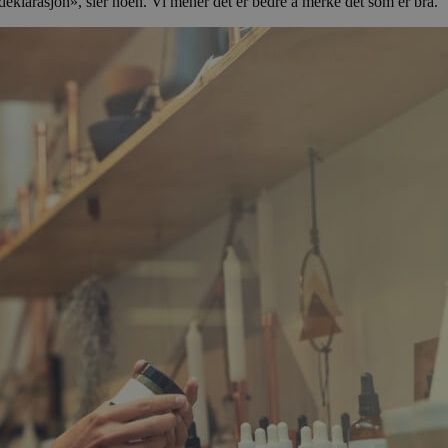
eklarasjon», sier noen. Vi mener det er bedre å merke det som er bra.