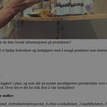
is du ikke forstår informasjonen på produktene?
skal vi hjelpe forbrukere og innkjøpere med å unngå produkter som inneho
.
r i plast, og som står på norske myndigheters prioritetsliste over milj
 Hvor lett er det for folk flest å vite forskjellen?
 stoffer:
fonat, etylendiamintetraacetat, 4-chlor-o-toludinium, 2-naphthylamin, 