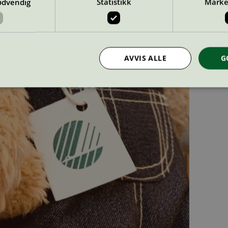
ødvendig
Statistikk
Marke
AVVIS ALLE
G
Strengt nødvendig
Statistikk
Markedsføring
nformasjonskapsler tillater kjernefunksjoner på nettstedet, som brukerinnlogging og k
rukes riktig uten strengt nødvendige informasjonskapsler.
Provider
/
Utløpsdato
Beskrivelse
Domene
InProgress
29
Cookien er satt slik at Hotjar kan spo
Hotjar Ltd
minutter
brukerens reise for et totalt antall økt
.svanemerket.no
54
ingen identifiserbar informasjon.
sekunder
29
Cookien er satt slik at Hotjar kan spo
Hotjar Ltd
minutter
brukerens reise for et totalt antall økt
.svanemerket.no
54
ingen identifiserbar informasjon.