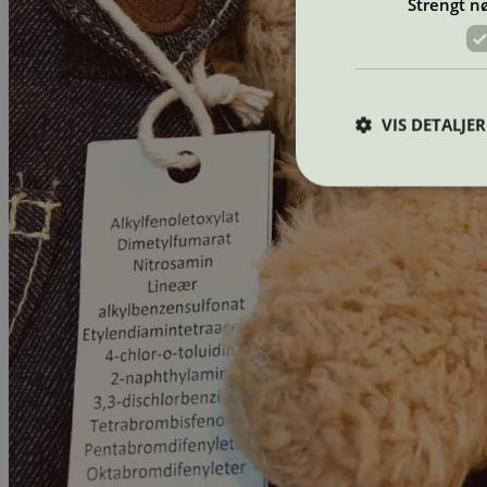
Strengt n
VIS DETALJER
Strengt nødvendige i
Nettstedet kan ikke b
Navn
_hjAbsoluteSession
_hjFirstSeen