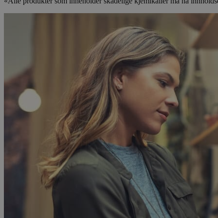
«Alle produkter som inneholder skadelige kjemikalier må ha innholdsd